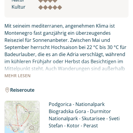
Kultur
Mit seineim mediterranen, angenehmen Klima ist
Montenegro fast ganzjährig ein überzeugendes
Reiseziel für Sonnenanbeter. Zwischen Mai und
September herrscht Hochsaison bei 22 °C bis 30 °C für
Badeurlauber, die es an die Adria verschlägt, während
im kühleren Frühjahr oder Herbst das Besichtigen im
Mittelpunkt steht. Auch Wanderungen sind außerhalb
der Sommermonate empfehlenswerter.
MEHR
LESEN
Zu den Perlen Montenegros gehören der längste und
Reiseroute
tiefste Canyon Europas, die Tara-Schlucht, die Bucht
von Kotor, der südlichste Fjord des Kontinents, sowie
Podgorica - Nationalpark
verträumte Sandstrände in der Küstenregion.
Biogradska Gora - Durmitor
Nationalpark - Skutarisee - Sveti
Im Norden von Montenegro warten auch im Sommer
Stefan - Kotor - Perast
schneebedeckte Berge, Gletscherseen, und der letzte