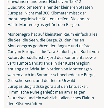
Einwohnern und einer Fläche von 13.812
Quadratkilometern einer der kleineren Staaten
Europas. Nicht mal 300 Kilometer misst der
montenegrinische Küstenstreifen. Die andere
Hälfte Montenegros gehört den Bergen.
Vranjina im Skutarisee
Montenegro hat auf kleinstem Raum einfach alles:
die See, die Seen, die Berge. Zu den Perlen
© ollirg - stock.adobe.com
Montenegros gehören der längste und tiefste
Canyon Europas - die Tara-Schlucht, die Bucht von
Kotor, der südlichste Fjord des Kontinents sowie
verträumte Sandstrände in der Küstenregion
entlang der Adria. Im Norden von Montenegro
warten auch im Sommer schneebedeckte Berge,
Gletscherseen, und der letzte Urwald
Europas Biogradska gora auf den Entdecker.
Himmlische Ruhe genießt man am riesigen
Skutarisee und ein wahrlich italienisches Flair in
den Küstenstädten.