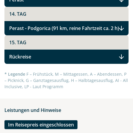
14. TAG
Link kopieren
Perast - Podgorica (91 km, reine Fahrtzeit ca. 2 h)
15. TAG
Rückreise
* Legende
F – Frühstück, M – Mittagessen, A – Abendessen, P
– Picknick, G – Ganztagesausflug, H – Halbtagesausflug, AI - All
Inclusive, LP - Laut Programm
Leistungen und Hinweise
Im Reisepreis eingeschlossen