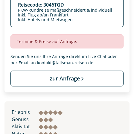
Reisecode: 3046TGD
PKW-Rundreise maßgeschneidert & individuell
Inkl. Flug ab/an Frankfurt
Inkl. Hotels und Mietwagen
Termine & Preise auf Anfrage.
Senden Sie uns Ihre Anfrage direkt im Live Chat oder
per Email an
kontakt@talisman-reisen.de
zur Anfrage
Datenschutz & Transparenz ist uns sehr wichtig!
Die Anfrage wird via SSL verschlüsselt an unseren Server
geschickt. Mit Absenden des Formulars, erklären Sie, dass
Sie die
Datenschutzerklärung
und
Widerrufhinweise
zur
Erlebnis
Kenntnis genommen und akzeptiert haben.
Genuss
Aktivität
Natur