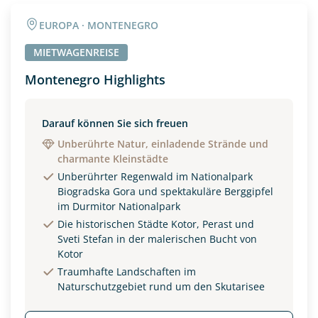
Angaben zur Reise
EUROPA · MONTENEGRO
Anzahl Erwachsener
Anzahl Kinder
MIETWAGENREISE
Montenegro Highlights
Alter
Darauf können Sie sich freuen
Unberührte Natur, einladende Strände und
charmante Kleinstädte
Unterkunft
Unberührter Regenwald im Nationalpark
DZ
EZ
Familienzimmer
Biogradska Gora und spektakuläre Berggipfel
im Durmitor Nationalpark
Reisebeginn
Die historischen Städte Kotor, Perast und
Sveti Stefan in der malerischen Bucht von
Option 1
Option 2
Kotor
Traumhafte Landschaften im
Naturschutzgebiet rund um den Skutarisee
Weitere Informationen