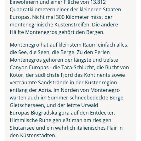
Einwohnern und einer Fläche von 13.812
Quadratkilometern einer der kleineren Staaten
Europas. Nicht mal 300 Kilometer misst der
montenegrinische Küstenstreifen. Die andere
Hälfte Montenegros gehört den Bergen.
Vranjina im Skutarisee
Montenegro hat auf kleinstem Raum einfach alles:
die See, die Seen, die Berge. Zu den Perlen
© ollirg - stock.adobe.com
Montenegros gehören der längste und tiefste
Canyon Europas - die Tara-Schlucht, die Bucht von
Kotor, der südlichste Fjord des Kontinents sowie
verträumte Sandstrände in der Küstenregion
entlang der Adria. Im Norden von Montenegro
warten auch im Sommer schneebedeckte Berge,
Gletscherseen, und der letzte Urwald
Europas Biogradska gora auf den Entdecker.
Himmlische Ruhe genießt man am riesigen
Skutarisee und ein wahrlich italienisches Flair in
den Küstenstädten.