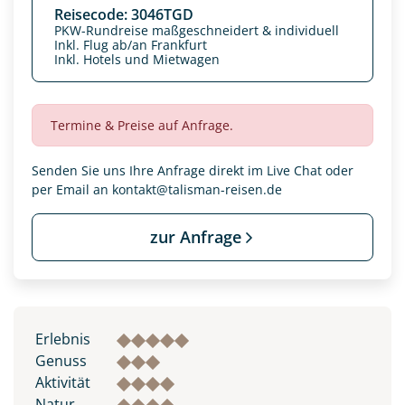
Reisecode: 3046TGD
PKW-Rundreise maßgeschneidert & individuell
Inkl. Flug ab/an Frankfurt
Inkl. Hotels und Mietwagen
Termine & Preise auf Anfrage.
Senden Sie uns Ihre Anfrage direkt im Live Chat oder
per Email an
kontakt@talisman-reisen.de
zur Anfrage
Datenschutz & Transparenz ist uns sehr wichtig!
Die Anfrage wird via SSL verschlüsselt an unseren Server
geschickt. Mit Absenden des Formulars, erklären Sie, dass
Sie die
Datenschutzerklärung
und
Widerrufhinweise
zur
Erlebnis
Kenntnis genommen und akzeptiert haben.
Genuss
Aktivität
Natur