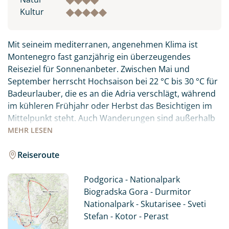
Kultur
Mit seineim mediterranen, angenehmen Klima ist
Montenegro fast ganzjährig ein überzeugendes
Reiseziel für Sonnenanbeter. Zwischen Mai und
September herrscht Hochsaison bei 22 °C bis 30 °C für
Badeurlauber, die es an die Adria verschlägt, während
im kühleren Frühjahr oder Herbst das Besichtigen im
Mittelpunkt steht. Auch Wanderungen sind außerhalb
der Sommermonate empfehlenswerter.
MEHR
LESEN
Zu den Perlen Montenegros gehören der längste und
Reiseroute
tiefste Canyon Europas, die Tara-Schlucht, die Bucht
von Kotor, der südlichste Fjord des Kontinents, sowie
Podgorica - Nationalpark
verträumte Sandstrände in der Küstenregion.
Biogradska Gora - Durmitor
Nationalpark - Skutarisee - Sveti
Im Norden von Montenegro warten auch im Sommer
Stefan - Kotor - Perast
schneebedeckte Berge, Gletscherseen, und der letzte