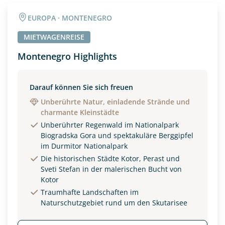
Angaben zur Reise
EUROPA · MONTENEGRO
Anzahl Erwachsener
Anzahl Kinder
MIETWAGENREISE
Montenegro Highlights
Alter
Darauf können Sie sich freuen
Unberührte Natur, einladende Strände und
charmante Kleinstädte
Unterkunft
Unberührter Regenwald im Nationalpark
DZ
EZ
Familienzimmer
Biogradska Gora und spektakuläre Berggipfel
im Durmitor Nationalpark
Reisebeginn
Die historischen Städte Kotor, Perast und
Sveti Stefan in der malerischen Bucht von
Option 1
Option 2
Kotor
Traumhafte Landschaften im
Naturschutzgebiet rund um den Skutarisee
Weitere Informationen