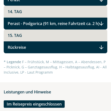
14. TAG
Link kopieren
Perast - Podgorica (91 km, reine Fahrtzeit ca. 2 h)
15. TAG
Rückreise
* Legende
F – Frühstück, M – Mittagessen, A – Abendessen, P
– Picknick, G – Ganztagesausflug, H – Halbtagesausflug, AI - All
Inclusive, LP - Laut Programm
Leistungen und Hinweise
Im Reisepreis eingeschlossen