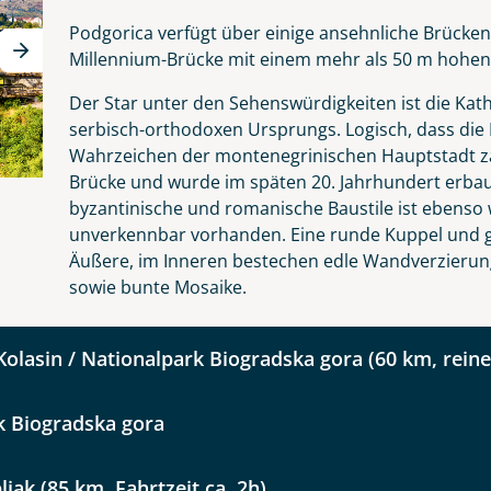
Nachname
Podgorica verfügt über einige ansehnliche Brücken
Millennium-Brücke mit einem mehr als 50 m hohe
Der Star unter den Sehenswürdigkeiten ist die Kathe
Telefon
serbisch-orthodoxen Ursprungs. Logisch, dass die 
Wahrzeichen der montenegrinischen Hauptstadt zäh
Brücke und wurde im späten 20. Jahrhundert erba
byzantinische und romanische Baustile ist ebenso
unverkennbar vorhanden. Eine runde Kuppel und g
Reise
Äußere, im Inneren bestechen edle Wandverzieru
Anzahl Kinder
Alter
sowie bunte Mosaike.
gro Highlights
Kolasin / Nationalpark Biogradska gora (60 km, reine 
k Biogradska gora
kliste
Instagram
ljak (85 km, Fahrtzeit ca. 2h)