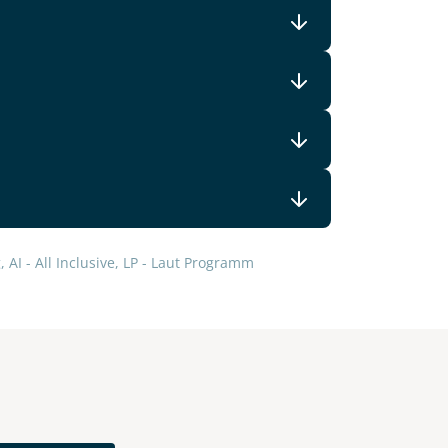
lars, erklären Sie, dass Sie die
en.
 AI - All Inclusive, LP - Laut Programm