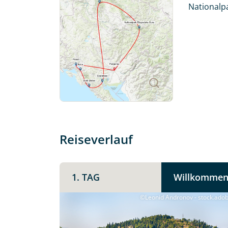
Küstenstädten entlang der Adria.
Nationalpa
Freuen Sie sich auf ein abwechslungsreiches
Montenegriner stets an erster Stelle steht.
Individuelle Anfrage
Reiseverlauf
Herzlichen Dank für Ihre Kontaktau
1. TAG
Willkommen
mit. Wir prüfen die Verfügbarkeit
Traumreise.
©Leonid Andronov - stock.ado
Persönliche Daten