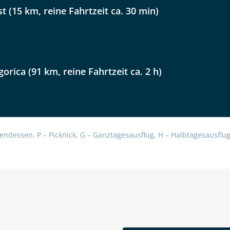
lüsselt an unseren Server geschickt. Mit Absenden des Formu
st (15 km, reine Fahrtzeit ca. 30 min)
errufhinweise
zur Kenntnis genommen und akzeptiert hab
gorica (91 km, reine Fahrtzeit ca. 2 h)
endessen, P – Picknick, G – Ganztagesausflug, H – Halbtagesausflug,