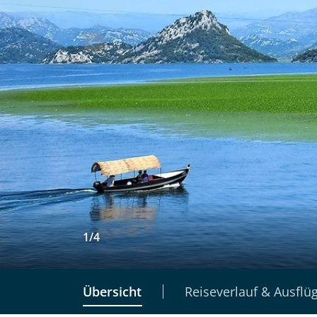
1
/
4
Übersicht
Reiseverlauf & Ausflü