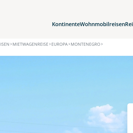
Kontinente
Wohnmobilreisen
Re
Reiseziele
ISEN
MIETWAGENREISE
EUROPA
MONTENEGRO
Afrika
Asien
Europa
Nordamerika