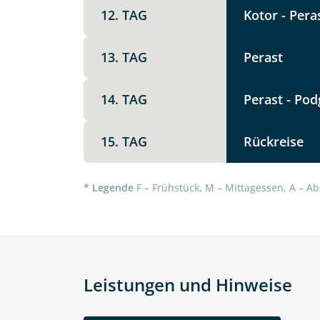
Die Anfrage wird via SSL versch
12. TAG
Kotor - Pera
Datenschutzerklärung
und
Wid
13. TAG
Perast
14. TAG
Perast - Pod
15. TAG
Rückreise
* Legende
F – Frühstück, M – Mittagessen, A – Ab
Leistungen und Hinweise