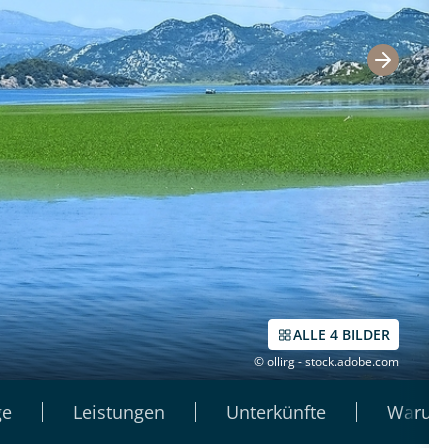
ALLE 4 BILDER
© ollirg - stock.adobe.com
ge
Leistungen
Unterkünfte
Warum