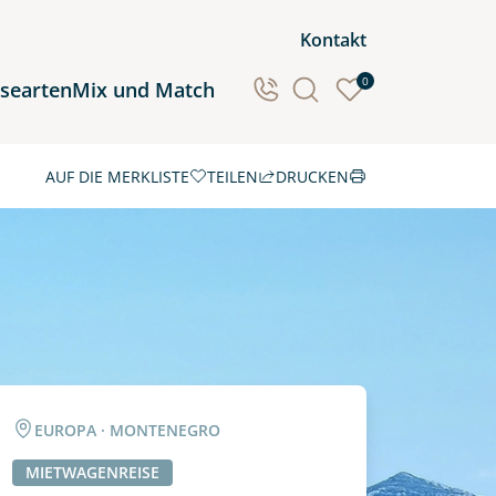
Kontakt
0
isearten
Mix und Match
AUF DIE MERKLISTE
TEILEN
DRUCKEN
Ozeanien
Südamerika
EUROPA · MONTENEGRO
MIETWAGENREISE