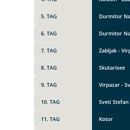
Option 1
Keine
X
5. TAG
Durmitor Na
Weitere Informationen
6. TAG
Durmitor Na
Telegram
7. TAG
Zabljak - Vir
Link kopier
8. TAG
Skutarisee
9. TAG
Virpazar - S
10. TAG
Sveti Stefan 
11. TAG
Kotor
Datenschutz & Transparenz ist 