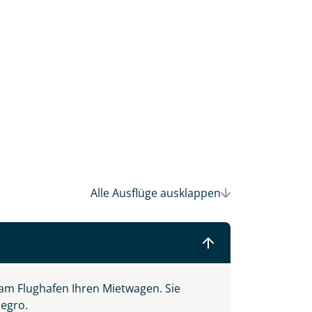
Alle Ausflüge
ausklappen
 Ihre Wunschtermine für die Reise
einsam gestalten wir Ihre
am Flughafen Ihren Mietwagen. Sie
negro.