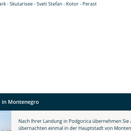
rk - Skutarisee - Sveti Stefan - Kotor - Perast
 Urlaubsziel, wo die Gastfreundschaft der
fnahme! Ihr Urlaub - so individuell wie Sie. Teilen Sie uns
 in Montenegro
 und kontaktieren Sie, um alles Weitere zu besprechen. Gem
be.com
©maylat - stock.adobe.com
Nach Ihrer Landung in Podgorica übernehmen Sie 
übernachten einmal in der Hauptstadt von Monte