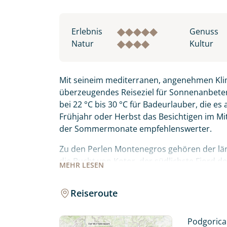
Erlebnis
Genuss
Natur
Kultur
Mit seineim mediterranen, angenehmen Klim
überzeugendes Reiseziel für Sonnenanbete
bei 22 °C bis 30 °C für Badeurlauber, die es
Frühjahr oder Herbst das Besichtigen im M
der Sommermonate empfehlenswerter.
Zu den Perlen Montenegros gehören der läng
die Bucht von Kotor, der südlichste Fjord 
MEHR
LESEN
Küstenregion.
Reiseroute
Im Norden von Montenegro warten auch im
und der letzte Urwald Europas Biogradska 
riesigen Skutarisee. Mediterrane Lebensfreud
Podgorica