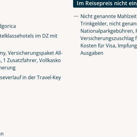
Im Reisepreis nicht ei
Nicht genannte Mahlzeit
Trinkgelder, nicht genan
dgorica
Nationalparkgebühren, R
elklassehotels im DZ mit
Versicherungszuschlag f
Kosten für Visa, Impfun
y, Versicherungspaket All-
Ausgaben
n, 1 Zusatzfahrer, Vollkasko
cherung
everlauf in der Travel-Key
an