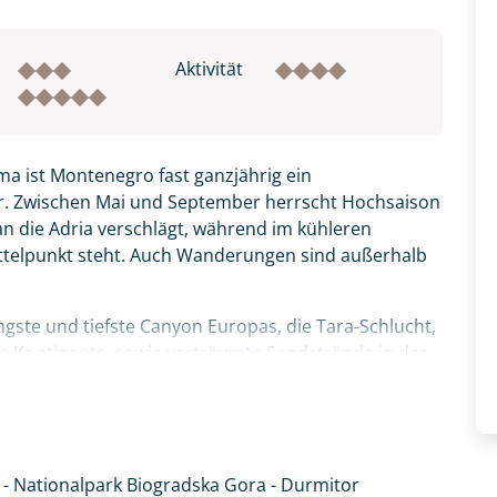
Aktivität
a ist Montenegro fast ganzjährig ein
r. Zwischen Mai und September herrscht Hochsaison
 an die Adria verschlägt, während im kühleren
ittelpunkt steht. Auch Wanderungen sind außerhalb
ste und tiefste Canyon Europas, die Tara-Schlucht,
des Kontinents, sowie verträumte Sandstrände in der
 Sommer schneebedeckte Berge, Gletscherseen,
Gora auf Sie. Himmlische Ruhe genießen Sie am
e sowie italienisches Flair finden Sie in den
 - Nationalpark Biogradska Gora - Durmitor