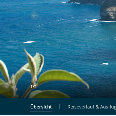
1
/
2
Übersicht
Reiseverlauf & Ausflü