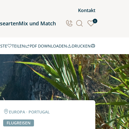
Kontakt
0
isearten
Mix und Match
ISTE
TEILEN
PDF DOWNLOADEN
DRUCKEN
Ozeanien
Südamerika
EUROPA · PORTUGAL
FLUGREISEN