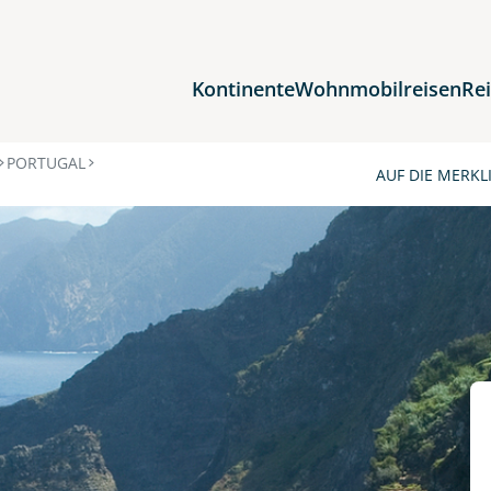
Kontinente
Wohnmobilreisen
Re
Reiseziele
PORTUGAL
AUF DIE MERKL
Afrika
Asien
Europa
Nordamerika