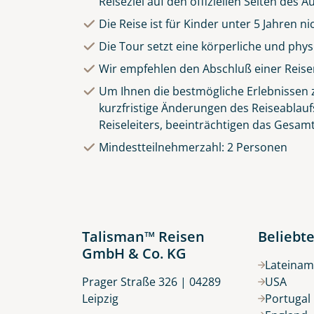
Reiseziel auf den offiziellen Seiten des
Die Reise ist für Kinder unter 5 Jahren n
Die Tour setzt eine körperliche und phy
Wir empfehlen den Abschluß einer Reise
Um Ihnen die bestmögliche Erlebnissen zu
kurzfristige Änderungen des Reiseablauf
Reiseleiters, beeinträchtigen das Gesamt
Mindestteilnehmerzahl: 2 Personen
Talisman™ Reisen
Beliebte
GmbH & Co. KG
Lateinam
Prager Straße 326 | 04289
USA
Leipzig
Portugal