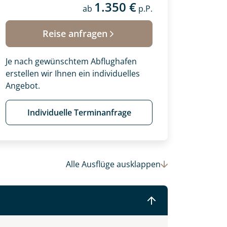
1.350 €
ab
p.P.
 Ihre Wunschtermine für die Reise
einsam gestalten wir Ihre
Reise anfragen
Je nach gewünschtem Abflughafen
erstellen wir Ihnen ein individuelles
Angebot.
Individuelle Terminanfrage
Alle Ausflüge
ausklappen
© (c)2016 Danaan Andrew-Pacleb. All Rights Reserved.