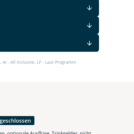
lars, erklären Sie, dass Sie die
en.
 AI - All Inclusive, LP - Laut Programm
ngeschlossen
n, optionale Ausflüge, Trinkgelder, nicht