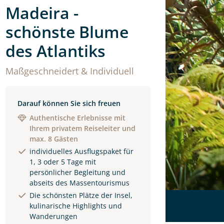
Madeira -
schönste Blume
des Atlantiks
Maßgeschneidert & Individuell
Darauf können Sie sich freuen
Authentische Erlebnisse mit
Ihrem privatem Reiseleiter und
max. 8 Gästen
individuelles Ausflugspaket für
1, 3 oder 5 Tage mit
persönlicher Begleitung und
abseits des Massentourismus
Die schönsten Plätze der Insel,
kulinarische Highlights und
Wanderungen