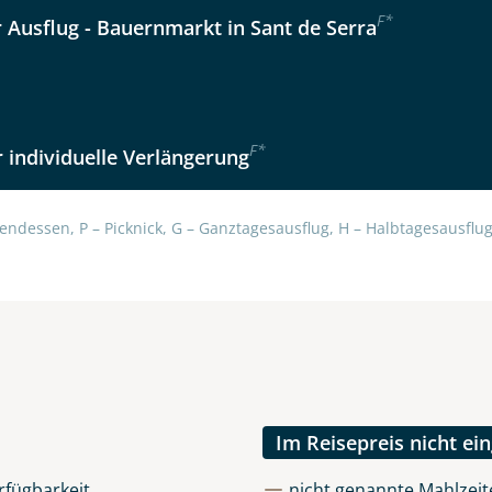
F
*
r Ausflug - Bauernmarkt in Sant de Serra
F
*
 individuelle Verlängerung
uns sehr wichtig!
lüsselt an unseren Server geschickt. Mit Absenden des Formu
errufhinweise
zur Kenntnis genommen und akzeptiert hab
endessen, P – Picknick, G – Ganztagesausflug, H – Halbtagesausflug,
Im Reisepreis nicht ei
rfügbarkeit
nicht genannte Mahlzeite