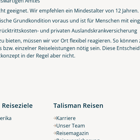
 Auswärtigen Amtes
icht geeignet. Wir empfehlen ein Mindestalter von 12 Jahren.
sische Grundkondition voraus und ist für Menschen mit eing
Küste von Madeira nahe Santana
rücktrittskosten- und privaten Auslandskrankversicherung
© Rulan - stock.adobe.com
 bieten, müssen wir vor Ort flexibel reagieren. So können z
s bzw. einzelner Reiseleistungen nötig sein. Diese Entsch
konzept in der Regel aber nicht.
 Reiseziele
Talisman Reisen
erika
Karriere
Unser Team
Reisemagazin