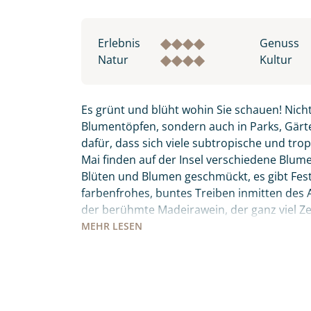
Erlebnis
Genuss
Natur
Kultur
Es grünt und blüht wohin Sie schauen! Nicht
Blumentöpfen, sondern auch in Parks, Gärte
dafür, dass sich viele subtropische und tro
Mai finden auf der Insel verschiedene Blumenf
Blüten und Blumen geschmückt, es gibt Fes
farbenfrohes, buntes Treiben inmitten des Atl
der berühmte Madeirawein, der ganz viel 
wandeln. Der „Peixe Espada Preto“ – schwar
MEHR
LESEN
bevor Sie ihn sich auf den Tischen der Mark
keinesfalls Madeiras Nationalgericht „Espet
den Holzkohlegrill zubereitet werden. Diese 
Individuelle Anfrage
Meer, Entspannung, Kultur, Tradition und Kul
persönlich seine Wahlheimat auf 3 inkludier