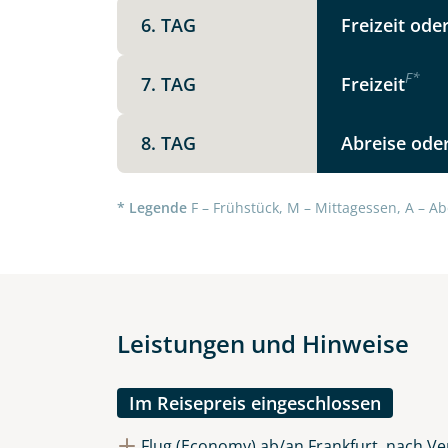
6. TAG
Freizeit ode
F
*
7. TAG
Freizeit
8. TAG
Abreise oder
Datenschutz & Transparenz ist 
Die Anfrage wird via SSL versch
Datenschutzerklärung
und
Wid
* Legende
F – Frühstück, M – Mittagessen, A – Ab
Leistungen und Hinweise
Im Reisepreis eingeschlossen
Flug (Economy) ab/an Frankfurt, nach Ve