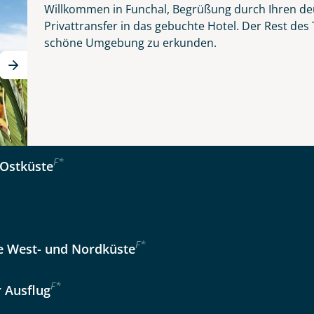
Willkommen in Funchal, Begrüßung durch Ihren de
 - schönste Blume des Atlantiks
Privattransfer in das gebuchte Hotel. Der Rest des
schöne Umgebung zu erkunden.
er wählen
kliste
Instagram
Tage
Option 2
 Reisen auf der Merkliste
WhatsApp
Auswahl übernehmen
Auswahl übernehmen
F
*
Ostküste
per E-Mail senden
en
F
*
 West- und Nordküste
F
*
r Ausflug