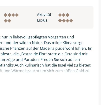
Aktivität
Luxus
 nur in liebevoll gepflegten Vorgärten und
n und der wilden Natur. Das milde Klima sorgt
pische Pflanzen auf der Madeira pudelwohl fühlen. Im
este, die „Festas de Flor“ statt: die Orte sind mit
tumzüge und Paraden. Freuen Sie sich auf ein
antiks.Auch kulinarisch hat die Insel viel zu bieten:
Zeit und Wärme braucht um sich zum süßen Gold zu
zer Degenfisch, den Sie bitte zunächst probieren,
thalle Funchals anschauen. Verpassen sollten Sie
ata“ - die aufgespießten Rinderstücke, welche über
Reise vereint alle Schönheiten der Insel: Natur,
inarik. Ihr deutscher Reiseleiter zeigt Ihnen ganz
ten Ausflügen, erklärt Wissenswertes und führt Sie