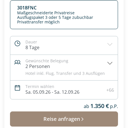
3018FNC
Maßgeschneiderte Privatreise
Ausflugspaket 3 oder 5 Tage zubuchbar
Privattransfer möglich
Dauer
8 Tage
Gewünschte Belegung
2 Personen
Hotel inkl. Flug, Transfer und 3 Ausflügen
Termin wählen
Datenschutz & Transparenz ist uns sehr wichtig!
+66
Sa. 05.09.26 - Sa. 12.09.26
Die Anfrage wird via SSL verschlüsselt an unseren Server
geschickt. Mit Absenden des Formulars, erklären Sie, dass
1.350 €
Sie die
Datenschutzerklärung
und
Widerrufhinweise
ab
p.P.
zur
Kenntnis genommen und akzeptiert haben.
Reise anfragen