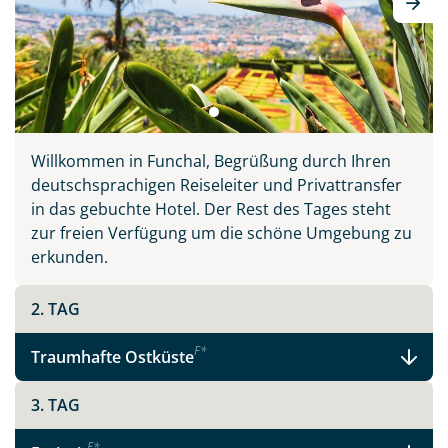
Wahlheimat auf 3 inkludierten Ausflügen, erklärt
Wissenswertes und führt Sie abseits der großen
Touristenströme hinein ins authentische Madeira.
Willkommen in Funchal, Begrüßung durch Ihren
deutschsprachigen Reiseleiter und Privattransfer
Teile diese Reise
in das gebuchte Hotel. Der Rest des Tages steht
zur freien Verfügung um die schöne Umgebung zu
erkunden.
Madeira - schönste Blume des Atlantiks
2. TAG
Facebook
F
*
Traumhafte Ostküste
3. TAG
Instagram
F
*