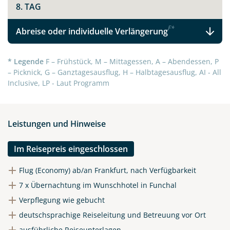
8. TAG
F
*
Abreise oder individuelle Verlängerung
* Legende
F – Frühstück, M – Mittagessen, A – Abendessen, P
– Picknick, G – Ganztagesausflug, H – Halbtagesausflug, AI - All
Inclusive, LP - Laut Programm
Leistungen und Hinweise
Im Reisepreis eingeschlossen
Flug (Economy) ab/an Frankfurt, nach Verfügbarkeit
7 x Übernachtung im Wunschhotel in Funchal
Verpflegung wie gebucht
deutschsprachige Reiseleitung und Betreuung vor Ort
ausführliche Reiseunterlagen