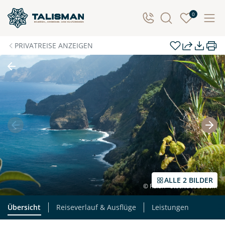
Individuelle Anfrage
0
Herzlichen Dank für Ihre Kontaktaufnahme! Ihr Urlaub
PRIVATREISE ANZEIGEN
- so individuell wie Sie. Teilen Sie uns Ihre
Wunschtermine für die Reise mit. Wir prüfen die
Verfügbarkeit und kontaktieren Sie, um alles Weitere
zu besprechen. Gemeinsam gestalten wir Ihre
Traumreise.
Persönliche Daten
Vorname
Nachname
ALLE 2 BILDER
© Rulan - stock.adobe.com
E-Mail*
Telefon
Übersicht
Reiseverlauf & Ausflüge
Leistungen