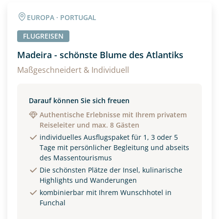
Angaben zur Reise
EUROPA · PORTUGAL
Anzahl Erwachsener
Anzahl Kinder
FLUGREISEN
Madeira - schönste Blume des Atlantiks
Alter
Maßgeschneidert & Individuell
Darauf können Sie sich freuen
Unterkunft
Authentische Erlebnisse mit Ihrem privatem
Reiseleiter und max. 8 Gästen
DZ
EZ
Familienzimmer
individuelles Ausflugspaket für 1, 3 oder 5
Tage mit persönlicher Begleitung und abseits
Reisebeginn
des Massentourismus
Option 1
Die schönsten Plätze der Insel, kulinarische
Option 2
Highlights und Wanderungen
kombinierbar mit Ihrem Wunschhotel in
Funchal
Weitere Informationen