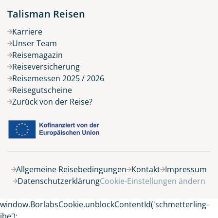
Talisman Reisen
Karriere
Unser Team
Reisemagazin
Reiseversicherung
Reisemessen 2025 / 2026
Reisegutscheine
Zurück von der Reise?
Belegung
Allgemeine Reisebedingungen
Kontakt
Impressum
Datenschutzerklärung
Cookie-Einstellungen ändern
8 Tage
window.BorlabsCookie.unblockContentId('schmetterling-
ibe');