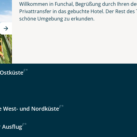
Willkommen in Funchal, Begrüßung durch Ihren de
 - schönste Blume des Atlantiks
Privattransfer in das gebuchte Hotel. Der Rest des
schöne Umgebung zu erkunden.
er wählen
kliste
Instagram
Tage
Option 2
 Reisen auf der Merkliste
WhatsApp
Auswahl übernehmen
Auswahl übernehmen
F
*
Ostküste
per E-Mail senden
en
F
*
 West- und Nordküste
F
*
r Ausflug