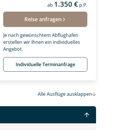
1.350 €
ab
p.P.
 Ihre Wunschtermine für die Reise
einsam gestalten wir Ihre
Reise anfragen
Je nach gewünschtem Abflughafen
erstellen wir Ihnen ein individuelles
Angebot.
Individuelle Terminanfrage
Alle Ausflüge
ausklappen
© (c)2016 Danaan Andrew-Pacleb. All Rights Reserved.