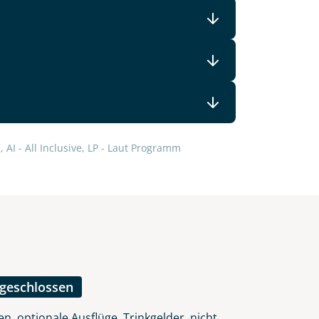
lars, erklären Sie, dass Sie die
en.
 AI - All Inclusive, LP - Laut Programm
ngeschlossen
n, optionale Ausflüge, Trinkgelder, nicht