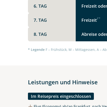
6. TAG
Freizeit ode
F
*
7. TAG
Freizeit
8. TAG
Abreise oder
Datenschutz & Transparenz ist 
Die Anfrage wird via SSL versch
Datenschutzerklärung
und
Wid
* Legende
F – Frühstück, M – Mittagessen, A – Ab
Leistungen und Hinweise
Im Reisepreis eingeschlossen
Flug (Economy) ab/an Frankfurt, nach Ve