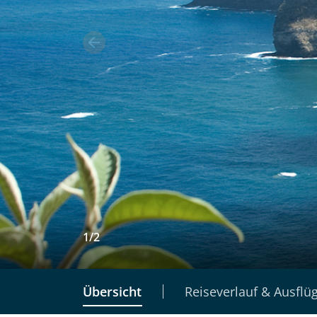
1
/
2
Übersicht
Reiseverlauf & Ausflü