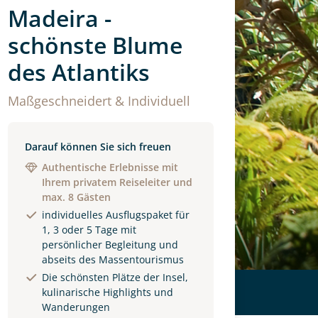
Madeira -
schönste Blume
des Atlantiks
Maßgeschneidert & Individuell
Darauf können Sie sich freuen
Authentische Erlebnisse mit
Ihrem privatem Reiseleiter und
max. 8 Gästen
individuelles Ausflugspaket für
1, 3 oder 5 Tage mit
persönlicher Begleitung und
abseits des Massentourismus
Die schönsten Plätze der Insel,
kulinarische Highlights und
Wanderungen