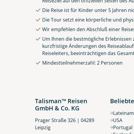
Reiseziel auf den offiziellen Seiten des
Die Reise ist für Kinder unter 5 Jahren n
Die Tour setzt eine körperliche und phy
Wir empfehlen den Abschluß einer Reise
Um Ihnen die bestmögliche Erlebnissen zu
kurzfristige Änderungen des Reiseablauf
Reiseleiters, beeinträchtigen das Gesamt
Mindestteilnehmerzahl: 2 Personen
Talisman™ Reisen
Beliebte
GmbH & Co. KG
Lateinam
Prager Straße 326 | 04289
USA
Leipzig
Portugal