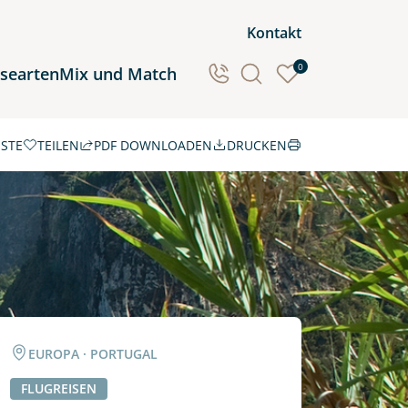
Kontakt
0
isearten
Mix und Match
ISTE
TEILEN
PDF DOWNLOADEN
DRUCKEN
Ozeanien
Südamerika
EUROPA · PORTUGAL
FLUGREISEN