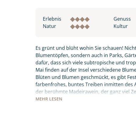
Erlebnis
Genuss
Natur
Kultur
Es grünt und blüht wohin Sie schauen! Nicht
Blumentöpfen, sondern auch in Parks, Gärte
dafür, dass sich viele subtropische und tro
Mai finden auf der Insel verschiedene Blumenf
Blüten und Blumen geschmückt, es gibt Fes
farbenfrohes, buntes Treiben inmitten des Atl
der berühmte Madeirawein, der ganz viel 
wandeln. Der „Peixe Espada Preto“ – schwar
MEHR
LESEN
bevor Sie ihn sich auf den Tischen der Mark
keinesfalls Madeiras Nationalgericht „Espet
den Holzkohlegrill zubereitet werden. Diese 
Individuelle Anfrage
Meer, Entspannung, Kultur, Tradition und Kul
persönlich seine Wahlheimat auf 3 inkludier