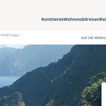
Kontinente
Wohnmobilreisen
Re
Reiseziele
PORTUGAL
AUF DIE MERKL
Afrika
Asien
Europa
Nordamerika