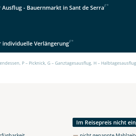
F
*
r Ausflug - Bauernmarkt in Sant de Serra
F
*
 individuelle Verlängerung
uns sehr wichtig!
lüsselt an unseren Server geschickt. Mit Absenden des Formu
errufhinweise
zur Kenntnis genommen und akzeptiert hab
endessen, P – Picknick, G – Ganztagesausflug, H – Halbtagesausflug,
Im Reisepreis nicht ei
rfügbarkeit
nicht genannte Mahlzeite