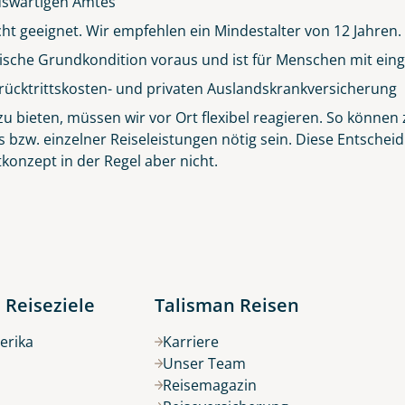
 Auswärtigen Amtes
icht geeignet. Wir empfehlen ein Mindestalter von 12 Jahren.
sische Grundkondition voraus und ist für Menschen mit eing
Küste von Madeira nahe Santana
rücktrittskosten- und privaten Auslandskrankversicherung
© Rulan - stock.adobe.com
 bieten, müssen wir vor Ort flexibel reagieren. So können z
s bzw. einzelner Reiseleistungen nötig sein. Diese Entsch
konzept in der Regel aber nicht.
 Reiseziele
Talisman Reisen
erika
Karriere
Unser Team
Reisemagazin