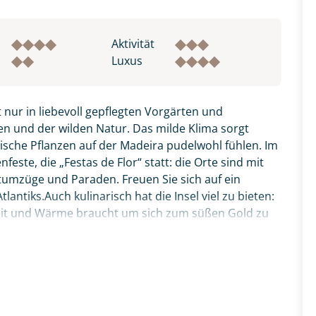
Aktivität
Luxus
 nur in liebevoll gepflegten Vorgärten und
n und der wilden Natur. Das milde Klima sorgt
pische Pflanzen auf der Madeira pudelwohl fühlen. Im
este, die „Festas de Flor“ statt: die Orte sind mit
tumzüge und Paraden. Freuen Sie sich auf ein
antiks.Auch kulinarisch hat die Insel viel zu bieten:
Zeit und Wärme braucht um sich zum süßen Gold zu
zer Degenfisch, den Sie bitte zunächst probieren,
thalle Funchals anschauen. Verpassen sollten Sie
ata“ - die aufgespießten Rinderstücke, welche über
Reise vereint alle Schönheiten der Insel: Natur,
inarik. Ihr deutscher Reiseleiter zeigt Ihnen ganz
ten Ausflügen, erklärt Wissenswertes und führt Sie