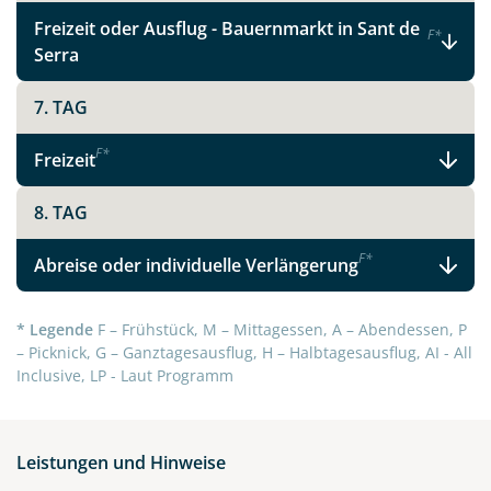
Telegram
Freizeit oder Ausflug - Bauernmarkt in Sant de
F
*
Serra
per E-Mail senden
7. TAG
Link kopieren
F
*
Freizeit
8. TAG
F
*
Abreise oder individuelle Verlängerung
* Legende
F – Frühstück, M – Mittagessen, A – Abendessen, P
– Picknick, G – Ganztagesausflug, H – Halbtagesausflug, AI - All
Inclusive, LP - Laut Programm
Leistungen und Hinweise