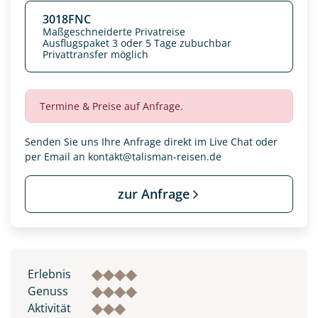
3018FNC
Maßgeschneiderte Privatreise
Ausflugspaket 3 oder 5 Tage zubuchbar
Privattransfer möglich
Termine & Preise auf Anfrage.
Senden Sie uns Ihre Anfrage direkt im Live Chat oder
per Email an
kontakt@talisman-reisen.de
zur Anfrage
Datenschutz & Transparenz ist uns sehr wichtig!
Die Anfrage wird via SSL verschlüsselt an unseren Server
geschickt. Mit Absenden des Formulars, erklären Sie, dass
Sie die
Datenschutzerklärung
und
Widerrufhinweise
zur
Erlebnis
Kenntnis genommen und akzeptiert haben.
Genuss
Aktivität