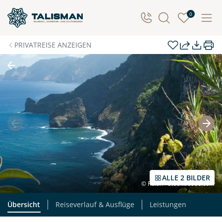
Individuelle Anfrage
0
Herzlichen Dank für Ihre Kontaktaufnahme! Ihr Urlaub
PRIVATREISE ANZEIGEN
- so individuell wie Sie. Teilen Sie uns Ihre
Wunschtermine für die Reise mit. Wir prüfen die
Verfügbarkeit und kontaktieren Sie, um alles Weitere
zu besprechen. Gemeinsam gestalten wir Ihre
Traumreise.
Persönliche Daten
Vorname
Nachname
ALLE 2 BILDER
© Rulan - stock.adobe.com
E-Mail*
Telefon
Übersicht
Reiseverlauf & Ausflüge
Leistungen