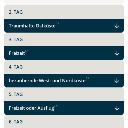
2. TAG
Teile diese Reise
F
*
Traumhafte Ostküste
Madeira - schönste Blume des Atlantiks
3. TAG
F
*
Freizeit
Facebook
4. TAG
Instagram
F
*
bezaubernde West- und Nordküste
5. TAG
X
F
*
Freizeit oder Ausflug
WhatsApp
6. TAG