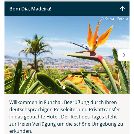
Sie bitte zunächst probieren, bevor Sie ihn sich auf den
Bom Dia, Madeira!
Tischen der Markthalle Funchals anschauen. Verpassen
sollten Sie keinesfalls Madeiras Nationalgericht
© Kruwt - Fotolia
„Espetata“ - die aufgespießten Rinderstücke, welche
über den Holzkohlegrill zubereitet werden. Diese Reise
vereint alle Schönheiten der Insel: Natur, Meer,
Entspannung, Kultur, Tradition und Kulinarik. Ihr
deutscher Reiseleiter zeigt Ihnen ganz persönlich seine
Wahlheimat auf 3 inkludierten Ausflügen, erklärt
Wissenswertes und führt Sie abseits der großen
Touristenströme hinein ins authentische Madeira.
Willkommen in Funchal, Begrüßung durch Ihren
deutschsprachigen Reiseleiter und Privattransfer
in das gebuchte Hotel. Der Rest des Tages steht
zur freien Verfügung um die schöne Umgebung zu
erkunden.