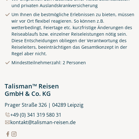
und privaten Auslandskrankversicherung
Um Ihnen die bestmögliche Erlebnissen zu bieten, müssen
wir vor Ort flexibel reagieren. So können z.B.
wetterbedingt, Feiertage etc. kurzfristige Änderungen des
Reiseablaufs bzw. einzelner Reiseleistungen nötig sein.
Diese Entscheidungen obliegen der Verantwortung des
Reiseleiters, beeinträchtigen das Gesamtkonzept in der
Regel aber nicht.
Küste von Madeira nahe
Mindestteilnehmerzahl: 2 Personen
Santana
© Rulan - stock.adobe.com
Talisman™ Reisen
GmbH & Co. KG
Prager Straße 326 | 04289 Leipzig
+49 (0) 341 319 580 31
kontakt@talisman-reisen.de