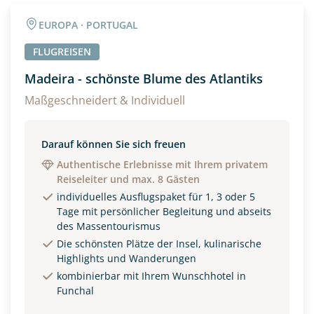
Angaben zur Reise
EUROPA · PORTUGAL
Anzahl Erwachsener
Anzahl Kinder
FLUGREISEN
Madeira - schönste Blume des Atlantiks
Alter
Maßgeschneidert & Individuell
Darauf können Sie sich freuen
Unterkunft
Authentische Erlebnisse mit Ihrem privatem
Reiseleiter und max. 8 Gästen
DZ
EZ
Familienzimmer
individuelles Ausflugspaket für 1, 3 oder 5
Tage mit persönlicher Begleitung und abseits
Reisebeginn
des Massentourismus
Option 1
Die schönsten Plätze der Insel, kulinarische
Option 2
Highlights und Wanderungen
kombinierbar mit Ihrem Wunschhotel in
Funchal
Weitere Informationen