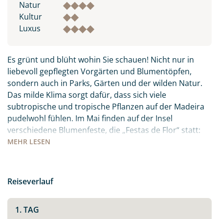
Natur
Kultur
Luxus
Es grünt und blüht wohin Sie schauen! Nicht nur in
liebevoll gepflegten Vorgärten und Blumentöpfen,
sondern auch in Parks, Gärten und der wilden Natur.
Das milde Klima sorgt dafür, dass sich viele
subtropische und tropische Pflanzen auf der Madeira
pudelwohl fühlen. Im Mai finden auf der Insel
verschiedene Blumenfeste, die „Festas de Flor“ statt:
die Orte sind mit Blüten und Blumen geschmückt, es
MEHR
LESEN
gibt Festumzüge und Paraden. Freuen Sie sich auf ein
farbenfrohes, buntes Treiben inmitten des
Atlantiks.Auch kulinarisch hat die Insel viel zu bieten:
Reiseverlauf
der berühmte Madeirawein, der ganz viel Zeit und
Wärme braucht um sich zum süßen Gold zu wandeln.
1. TAG
Der „Peixe Espada Preto“ – schwarzer Degenfisch, den