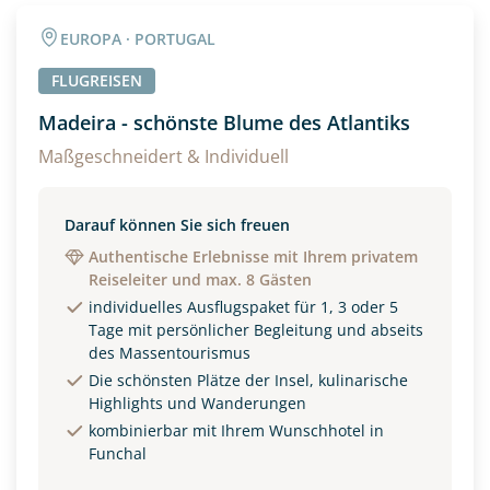
Angaben zur Reise
EUROPA · PORTUGAL
Anzahl Erwachsener
Anzahl Kinder
FLUGREISEN
Madeira - schönste Blume des Atlantiks
Alter
Maßgeschneidert & Individuell
Darauf können Sie sich freuen
Unterkunft
Authentische Erlebnisse mit Ihrem privatem
Reiseleiter und max. 8 Gästen
DZ
EZ
Familienzimmer
individuelles Ausflugspaket für 1, 3 oder 5
Tage mit persönlicher Begleitung und abseits
Reisebeginn
des Massentourismus
Option 1
Die schönsten Plätze der Insel, kulinarische
Option 2
Highlights und Wanderungen
kombinierbar mit Ihrem Wunschhotel in
Funchal
Weitere Informationen