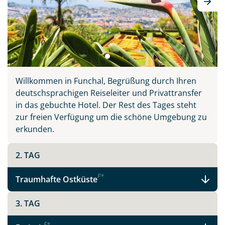
Wahlheimat auf 3 inkludierten Ausflügen, erklärt
Wissenswertes und führt Sie abseits der großen
Touristenströme hinein ins authentische Madeira.
Willkommen in Funchal, Begrüßung durch Ihren
deutschsprachigen Reiseleiter und Privattransfer
Teile diese Reise
in das gebuchte Hotel. Der Rest des Tages steht
zur freien Verfügung um die schöne Umgebung zu
erkunden.
Madeira - schönste Blume des Atlantiks
2. TAG
Facebook
F
*
Traumhafte Ostküste
3. TAG
Instagram
F
*