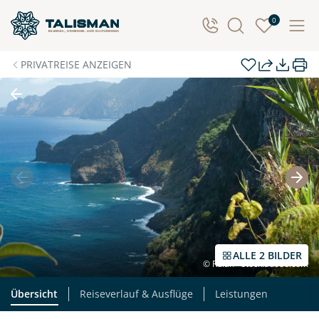
Individuelle Anfrage
0
Herzlichen Dank für Ihre Kontaktaufnahme! Ihr Urlaub
PRIVATREISE ANZEIGEN
- so individuell wie Sie. Teilen Sie uns Ihre
Wunschtermine für die Reise mit. Wir prüfen die
Verfügbarkeit und kontaktieren Sie, um alles Weitere
zu besprechen. Gemeinsam gestalten wir Ihre
Traumreise.
Persönliche Daten
Vorname
Nachname
ALLE 2 BILDER
© Rulan - stock.adobe.com
E-Mail*
Telefon
Übersicht
Reiseverlauf & Ausflüge
Leistungen