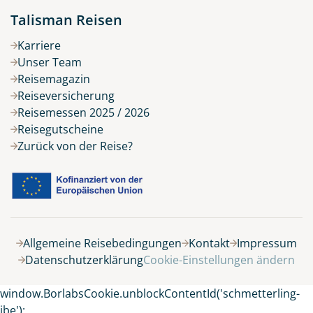
Talisman Reisen
Karriere
Unser Team
Reisemagazin
Reiseversicherung
Reisemessen 2025 / 2026
Reisegutscheine
Zurück von der Reise?
Belegung
Allgemeine Reisebedingungen
Kontakt
Impressum
Datenschutzerklärung
Cookie-Einstellungen ändern
8 Tage
window.BorlabsCookie.unblockContentId('schmetterling-
ibe');