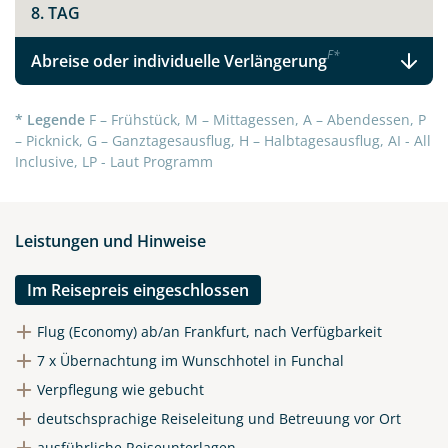
8. TAG
F
*
Abreise oder individuelle Verlängerung
* Legende
F – Frühstück, M – Mittagessen, A – Abendessen, P
– Picknick, G – Ganztagesausflug, H – Halbtagesausflug, AI - All
Inclusive, LP - Laut Programm
Leistungen und Hinweise
Im Reisepreis eingeschlossen
Flug (Economy) ab/an Frankfurt, nach Verfügbarkeit
7 x Übernachtung im Wunschhotel in Funchal
Verpflegung wie gebucht
deutschsprachige Reiseleitung und Betreuung vor Ort
ausführliche Reiseunterlagen