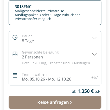
3018FNC
Maßgeschneiderte Privatreise
Ausflugspaket 3 oder 5 Tage zubuchbar
Privattransfer möglich
Dauer
8 Tage
Gewünschte Belegung
2 Personen
Hotel inkl. Flug, Transfer und 3 Ausflügen
Termin wählen
Datenschutz & Transparenz ist uns sehr wichtig!
+67
Mo. 05.10.26 - Mo. 12.10.26
Die Anfrage wird via SSL verschlüsselt an unseren Server
geschickt. Mit Absenden des Formulars, erklären Sie, dass
1.350 €
Sie die
Datenschutzerklärung
und
Widerrufhinweise
ab
p.P.
zur
Kenntnis genommen und akzeptiert haben.
Reise anfragen