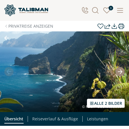
Individuelle Anfrage
0
Herzlichen Dank für Ihre Kontaktaufnahme! Ihr Urlaub
PRIVATREISE ANZEIGEN
- so individuell wie Sie. Teilen Sie uns Ihre
Wunschtermine für die Reise mit. Wir prüfen die
Verfügbarkeit und kontaktieren Sie, um alles Weitere
zu besprechen. Gemeinsam gestalten wir Ihre
Traumreise.
Persönliche Daten
Vorname
Nachname
ALLE 2 BILDER
© Rulan - stock.adobe.com
E-Mail*
Telefon
Übersicht
Reiseverlauf & Ausflüge
Leistungen