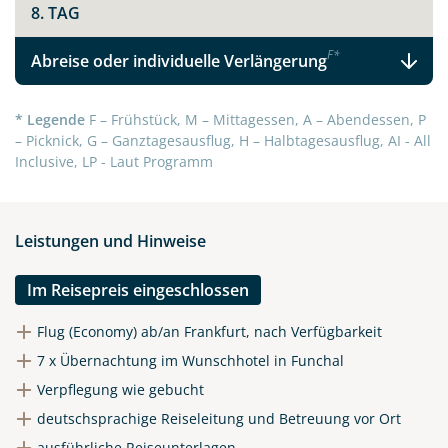
8. TAG
F
*
Abreise oder individuelle Verlängerung
* Legende
F – Frühstück, M – Mittagessen, A – Abendessen, P
– Picknick, G – Ganztagesausflug, H – Halbtagesausflug, AI - All
Inclusive, LP - Laut Programm
Leistungen und Hinweise
Im Reisepreis eingeschlossen
Flug (Economy) ab/an Frankfurt, nach Verfügbarkeit
7 x Übernachtung im Wunschhotel in Funchal
Verpflegung wie gebucht
deutschsprachige Reiseleitung und Betreuung vor Ort
ausführliche Reiseunterlagen