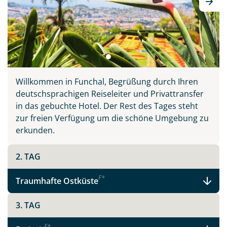
Wahlheimat auf 3 inkludierten Ausflügen, erklärt
Wissenswertes und führt Sie abseits der großen
Touristenströme hinein ins authentische Madeira.
Willkommen in Funchal, Begrüßung durch Ihren
deutschsprachigen Reiseleiter und Privattransfer
Teile diese Reise
in das gebuchte Hotel. Der Rest des Tages steht
zur freien Verfügung um die schöne Umgebung zu
erkunden.
Madeira - schönste Blume des Atlantiks
2. TAG
Facebook
F
*
Traumhafte Ostküste
3. TAG
Instagram
F
*