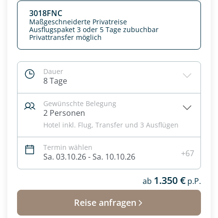
3018FNC
Maßgeschneiderte Privatreise
Ausflugspaket 3 oder 5 Tage zubuchbar
Privattransfer möglich
Dauer
8 Tage
Gewünschte Belegung
2 Personen
Hotel inkl. Flug, Transfer und 3 Ausflügen
Termin wählen
Datenschutz & Transparenz ist uns sehr wichtig!
+67
Sa. 03.10.26 - Sa. 10.10.26
Die Anfrage wird via SSL verschlüsselt an unseren Server
geschickt. Mit Absenden des Formulars, erklären Sie, dass
1.350 €
Sie die
Datenschutzerklärung
und
Widerrufhinweise
ab
p.P.
zur
Kenntnis genommen und akzeptiert haben.
Reise anfragen