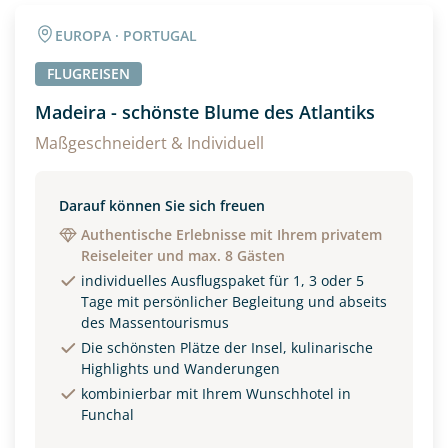
Angaben zur Reise
EUROPA · PORTUGAL
Anzahl Erwachsener
Anzahl Kinder
FLUGREISEN
Madeira - schönste Blume des Atlantiks
Alter
Maßgeschneidert & Individuell
Darauf können Sie sich freuen
Unterkunft
Authentische Erlebnisse mit Ihrem privatem
Reiseleiter und max. 8 Gästen
DZ
EZ
Familienzimmer
individuelles Ausflugspaket für 1, 3 oder 5
Tage mit persönlicher Begleitung und abseits
Reisebeginn
des Massentourismus
Option 1
Die schönsten Plätze der Insel, kulinarische
Option 2
Highlights und Wanderungen
kombinierbar mit Ihrem Wunschhotel in
Funchal
Weitere Informationen