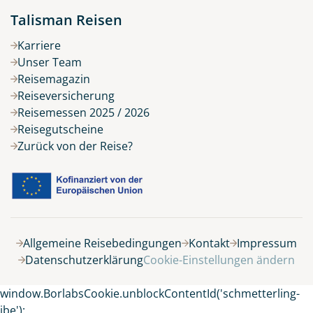
Talisman Reisen
Karriere
Unser Team
Reisemagazin
Reiseversicherung
Reisemessen 2025 / 2026
Reisegutscheine
Zurück von der Reise?
Belegung
Allgemeine Reisebedingungen
Kontakt
Impressum
Datenschutzerklärung
Cookie-Einstellungen ändern
8 Tage
window.BorlabsCookie.unblockContentId('schmetterling-
ibe');