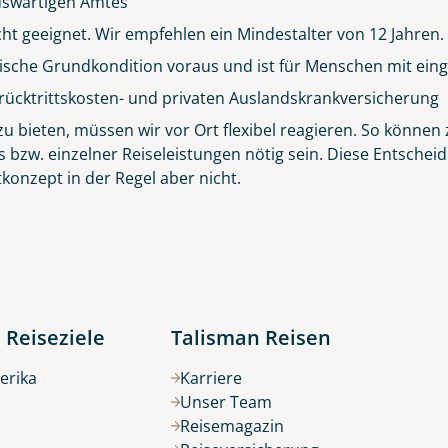
 Auswärtigen Amtes
icht geeignet. Wir empfehlen ein Mindestalter von 12 Jahren.
sische Grundkondition voraus und ist für Menschen mit eing
Küste von Madeira nahe Santana
rücktrittskosten- und privaten Auslandskrankversicherung
© Rulan - stock.adobe.com
 bieten, müssen wir vor Ort flexibel reagieren. So können z
s bzw. einzelner Reiseleistungen nötig sein. Diese Entsch
konzept in der Regel aber nicht.
 Reiseziele
Talisman Reisen
erika
Karriere
Unser Team
Reisemagazin