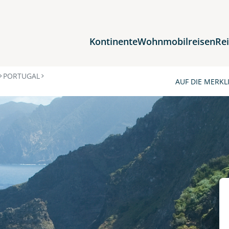
Kontinente
Wohnmobilreisen
Re
Reiseziele
PORTUGAL
AUF DIE MERKL
Afrika
Asien
Europa
Nordamerika