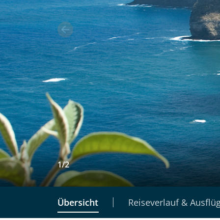
1
/
2
Übersicht
Reiseverlauf & Ausflü