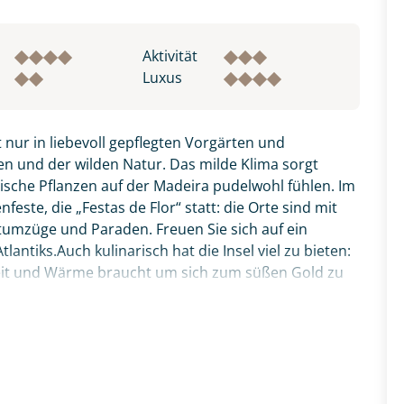
Aktivität
Luxus
 nur in liebevoll gepflegten Vorgärten und
n und der wilden Natur. Das milde Klima sorgt
pische Pflanzen auf der Madeira pudelwohl fühlen. Im
este, die „Festas de Flor“ statt: die Orte sind mit
tumzüge und Paraden. Freuen Sie sich auf ein
antiks.Auch kulinarisch hat die Insel viel zu bieten:
Zeit und Wärme braucht um sich zum süßen Gold zu
zer Degenfisch, den Sie bitte zunächst probieren,
thalle Funchals anschauen. Verpassen sollten Sie
ata“ - die aufgespießten Rinderstücke, welche über
Reise vereint alle Schönheiten der Insel: Natur,
inarik. Ihr deutscher Reiseleiter zeigt Ihnen ganz
ten Ausflügen, erklärt Wissenswertes und führt Sie