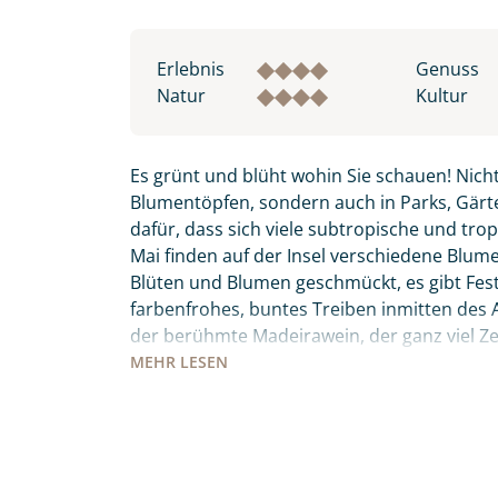
Erlebnis
Genuss
Natur
Kultur
Es grünt und blüht wohin Sie schauen! Nicht
Blumentöpfen, sondern auch in Parks, Gärte
dafür, dass sich viele subtropische und tro
Mai finden auf der Insel verschiedene Blumenf
Blüten und Blumen geschmückt, es gibt Fes
farbenfrohes, buntes Treiben inmitten des Atl
der berühmte Madeirawein, der ganz viel 
wandeln. Der „Peixe Espada Preto“ – schwar
MEHR
LESEN
bevor Sie ihn sich auf den Tischen der Mark
keinesfalls Madeiras Nationalgericht „Espet
den Holzkohlegrill zubereitet werden. Diese 
Individuelle Anfrage
Meer, Entspannung, Kultur, Tradition und Kul
persönlich seine Wahlheimat auf 3 inkludier