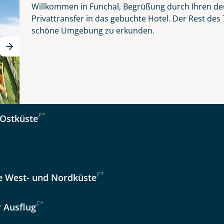
Willkommen in Funchal, Begrüßung durch Ihren de
 - schönste Blume des Atlantiks
Privattransfer in das gebuchte Hotel. Der Rest des
schöne Umgebung zu erkunden.
er wählen
kliste
Instagram
Tage
Option 2
 Reisen auf der Merkliste
WhatsApp
Auswahl übernehmen
Auswahl übernehmen
F
*
Ostküste
per E-Mail senden
en
F
*
 West- und Nordküste
F
*
r Ausflug