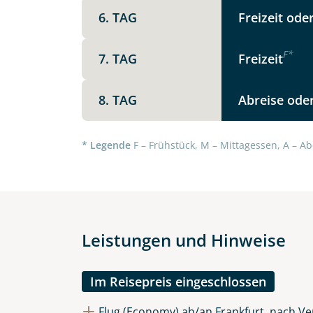
6. TAG
Freizeit ode
F
*
7. TAG
Freizeit
8. TAG
Abreise oder
Datenschutz & Transparenz ist 
Die Anfrage wird via SSL versch
Datenschutzerklärung
und
Wid
* Legende
F – Frühstück, M – Mittagessen, A – Ab
Leistungen und Hinweise
Im Reisepreis eingeschlossen
Flug (Economy) ab/an Frankfurt, nach Ve