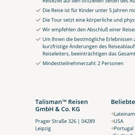
Reiseziel auf den offiziellen Seiten des
Die Reise ist für Kinder unter 5 Jahren n
Die Tour setzt eine körperliche und phy
Wir empfehlen den Abschluß einer Reise
Um Ihnen die bestmögliche Erlebnissen zu
kurzfristige Änderungen des Reiseablauf
Reiseleiters, beeinträchtigen das Gesamt
Mindestteilnehmerzahl: 2 Personen
Talisman™ Reisen
Beliebte
GmbH & Co. KG
Lateinam
Prager Straße 326 | 04289
USA
Leipzig
Portugal