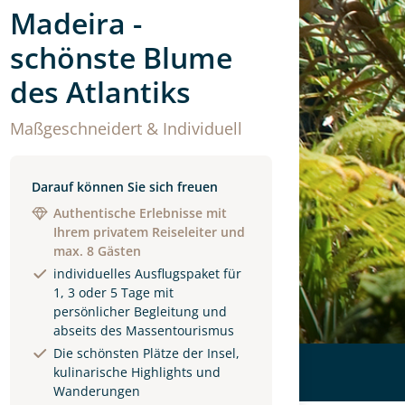
Madeira -
schönste Blume
des Atlantiks
Maßgeschneidert & Individuell
Darauf können Sie sich freuen
Authentische Erlebnisse mit
Ihrem privatem Reiseleiter und
max. 8 Gästen
individuelles Ausflugspaket für
1, 3 oder 5 Tage mit
persönlicher Begleitung und
abseits des Massentourismus
Die schönsten Plätze der Insel,
kulinarische Highlights und
Wanderungen