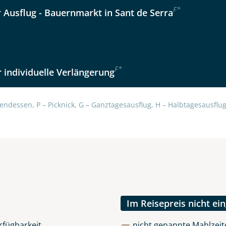
F
*
r Ausflug - Bauernmarkt in Sant de Serra
F
*
 individuelle Verlängerung
uns sehr wichtig!
lüsselt an unseren Server geschickt. Mit Absenden des Formu
errufhinweise
zur Kenntnis genommen und akzeptiert hab
endessen, P – Picknick, G – Ganztagesausflug, H – Halbtagesausflug,
Im Reisepreis nicht ei
rfügbarkeit
nicht genannte Mahlzeite