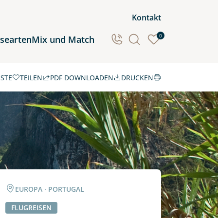
Kontakt
0
isearten
Mix und Match
ISTE
TEILEN
PDF DOWNLOADEN
DRUCKEN
Ozeanien
Südamerika
EUROPA · PORTUGAL
FLUGREISEN