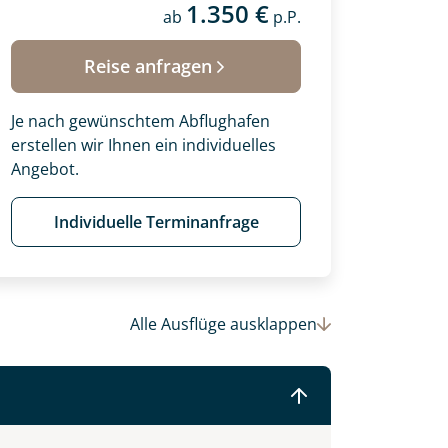
1.350 €
ab
p.P.
 Ihre Wunschtermine für die Reise
einsam gestalten wir Ihre
Reise anfragen
Je nach gewünschtem Abflughafen
erstellen wir Ihnen ein individuelles
Angebot.
Individuelle Terminanfrage
Alle Ausflüge
ausklappen
© (c)2016 Danaan Andrew-Pacleb. All Rights Reserved.