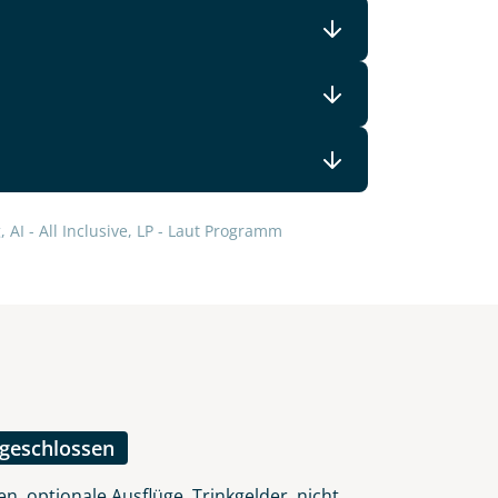
lars, erklären Sie, dass Sie die
en.
 AI - All Inclusive, LP - Laut Programm
ngeschlossen
n, optionale Ausflüge, Trinkgelder, nicht