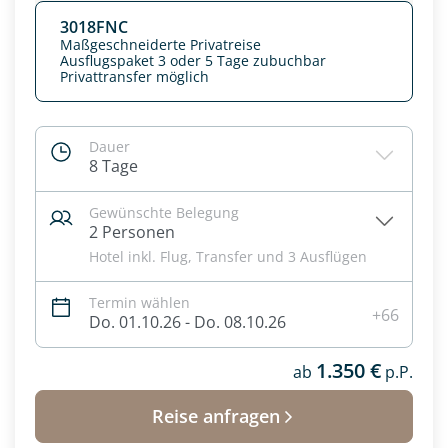
3018FNC
Maßgeschneiderte Privatreise
Ausflugspaket 3 oder 5 Tage zubuchbar
Privattransfer möglich
Dauer
8 Tage
Gewünschte Belegung
2 Personen
Hotel inkl. Flug, Transfer und 3 Ausflügen
Termin wählen
Datenschutz & Transparenz ist uns sehr wichtig!
+66
Do. 01.10.26 - Do. 08.10.26
Die Anfrage wird via SSL verschlüsselt an unseren Server
geschickt. Mit Absenden des Formulars, erklären Sie, dass
1.350 €
Sie die
Datenschutzerklärung
und
Widerrufhinweise
ab
p.P.
zur
Kenntnis genommen und akzeptiert haben.
Reise anfragen