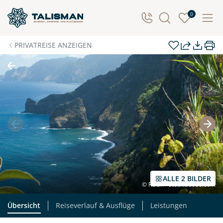
Individuelle Anfrage
0
Herzlichen Dank für Ihre Kontaktaufnahme! Ihr Urlaub
PRIVATREISE ANZEIGEN
- so individuell wie Sie. Teilen Sie uns Ihre
Wunschtermine für die Reise mit. Wir prüfen die
Verfügbarkeit und kontaktieren Sie, um alles Weitere
zu besprechen. Gemeinsam gestalten wir Ihre
Traumreise.
Persönliche Daten
Vorname
Nachname
ALLE 2 BILDER
© Rulan - stock.adobe.com
E-Mail*
Telefon
Übersicht
Reiseverlauf & Ausflüge
Leistungen