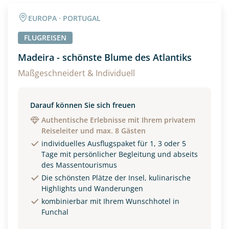
Angaben zur Reise
EUROPA · PORTUGAL
Anzahl Erwachsener
Anzahl Kinder
FLUGREISEN
Madeira - schönste Blume des Atlantiks
Alter
Maßgeschneidert & Individuell
Darauf können Sie sich freuen
Unterkunft
Authentische Erlebnisse mit Ihrem privatem
Reiseleiter und max. 8 Gästen
DZ
EZ
Familienzimmer
individuelles Ausflugspaket für 1, 3 oder 5
Tage mit persönlicher Begleitung und abseits
Reisebeginn
des Massentourismus
Option 1
Die schönsten Plätze der Insel, kulinarische
Option 2
Highlights und Wanderungen
kombinierbar mit Ihrem Wunschhotel in
Funchal
Weitere Informationen