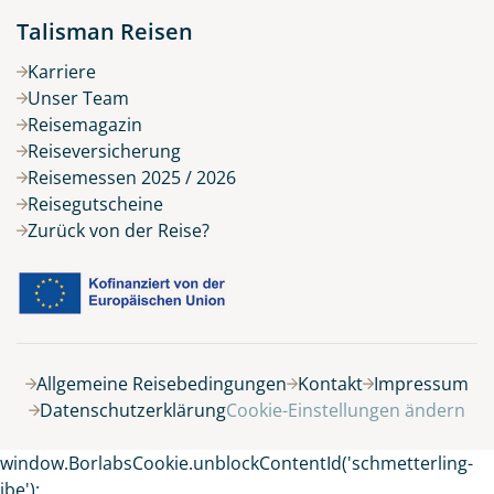
Talisman Reisen
Karriere
Unser Team
Reisemagazin
Reiseversicherung
Reisemessen 2025 / 2026
Reisegutscheine
Zurück von der Reise?
Belegung
Allgemeine Reisebedingungen
Kontakt
Impressum
Datenschutzerklärung
Cookie-Einstellungen ändern
8 Tage
window.BorlabsCookie.unblockContentId('schmetterling-
ibe');