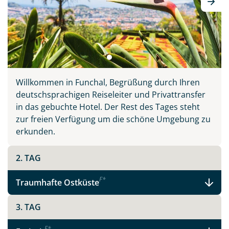
Wahlheimat auf 3 inkludierten Ausflügen, erklärt
Wissenswertes und führt Sie abseits der großen
Touristenströme hinein ins authentische Madeira.
Willkommen in Funchal, Begrüßung durch Ihren
deutschsprachigen Reiseleiter und Privattransfer
Teile diese Reise
in das gebuchte Hotel. Der Rest des Tages steht
zur freien Verfügung um die schöne Umgebung zu
erkunden.
Madeira - schönste Blume des Atlantiks
2. TAG
Facebook
F
*
Traumhafte Ostküste
3. TAG
Instagram
F
*