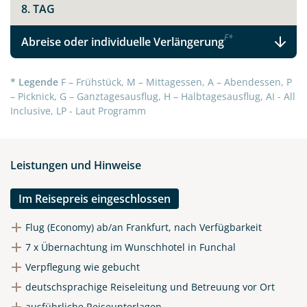
8. TAG
F
*
Abreise oder individuelle Verlängerung
* Legende
F – Frühstück, M – Mittagessen, A – Abendessen, P
– Picknick, G – Ganztagesausflug, H – Halbtagesausflug, AI - All
Inclusive, LP - Laut Programm
Leistungen und Hinweise
Im Reisepreis eingeschlossen
Flug (Economy) ab/an Frankfurt, nach Verfügbarkeit
7 x Übernachtung im Wunschhotel in Funchal
Verpflegung wie gebucht
deutschsprachige Reiseleitung und Betreuung vor Ort
ausführliche Reiseunterlagen