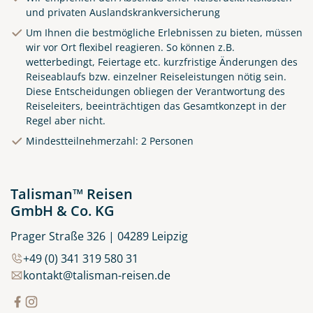
und privaten Auslandskrankversicherung
Um Ihnen die bestmögliche Erlebnissen zu bieten, müssen
wir vor Ort flexibel reagieren. So können z.B.
wetterbedingt, Feiertage etc. kurzfristige Änderungen des
Reiseablaufs bzw. einzelner Reiseleistungen nötig sein.
Diese Entscheidungen obliegen der Verantwortung des
Reiseleiters, beeinträchtigen das Gesamtkonzept in der
Regel aber nicht.
Küste von Madeira nahe
Mindestteilnehmerzahl: 2 Personen
Santana
© Rulan - stock.adobe.com
Talisman™ Reisen
GmbH & Co. KG
Prager Straße 326 | 04289 Leipzig
+49 (0) 341 319 580 31
kontakt@talisman-reisen.de