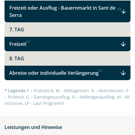
Telegram
Freizeit oder Ausflug - Bauernmarkt in Sant de
F
*
Serra
per E-Mail senden
7. TAG
Link kopieren
F
*
Freizeit
8. TAG
F
*
Abreise oder individuelle Verlängerung
* Legende
F – Frühstück, M – Mittagessen, A – Abendessen, P
– Picknick, G – Ganztagesausflug, H – Halbtagesausflug, AI - All
Inclusive, LP - Laut Programm
Leistungen und Hinweise