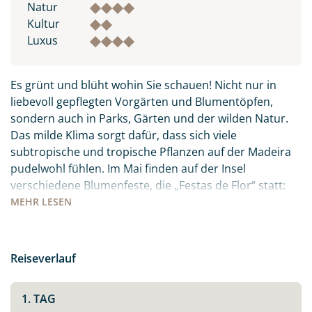
Natur
Kultur
Luxus
Es grünt und blüht wohin Sie schauen! Nicht nur in
liebevoll gepflegten Vorgärten und Blumentöpfen,
sondern auch in Parks, Gärten und der wilden Natur.
Das milde Klima sorgt dafür, dass sich viele
subtropische und tropische Pflanzen auf der Madeira
pudelwohl fühlen. Im Mai finden auf der Insel
verschiedene Blumenfeste, die „Festas de Flor“ statt:
die Orte sind mit Blüten und Blumen geschmückt, es
MEHR
LESEN
gibt Festumzüge und Paraden. Freuen Sie sich auf ein
farbenfrohes, buntes Treiben inmitten des
Atlantiks.Auch kulinarisch hat die Insel viel zu bieten:
Reiseverlauf
der berühmte Madeirawein, der ganz viel Zeit und
Wärme braucht um sich zum süßen Gold zu wandeln.
1. TAG
Der „Peixe Espada Preto“ – schwarzer Degenfisch, den