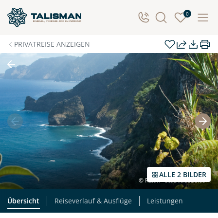
Individuelle Anfrage
0
Herzlichen Dank für Ihre Kontaktaufnahme! Ihr Urlaub
PRIVATREISE ANZEIGEN
- so individuell wie Sie. Teilen Sie uns Ihre
Wunschtermine für die Reise mit. Wir prüfen die
Verfügbarkeit und kontaktieren Sie, um alles Weitere
zu besprechen. Gemeinsam gestalten wir Ihre
Traumreise.
Persönliche Daten
Vorname
Nachname
ALLE 2 BILDER
© Rulan - stock.adobe.com
E-Mail*
Telefon
Übersicht
Reiseverlauf & Ausflüge
Leistungen