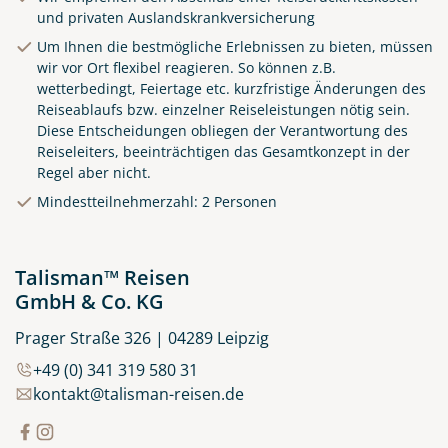
und privaten Auslandskrankversicherung
Um Ihnen die bestmögliche Erlebnissen zu bieten, müssen
wir vor Ort flexibel reagieren. So können z.B.
wetterbedingt, Feiertage etc. kurzfristige Änderungen des
Reiseablaufs bzw. einzelner Reiseleistungen nötig sein.
Diese Entscheidungen obliegen der Verantwortung des
Reiseleiters, beeinträchtigen das Gesamtkonzept in der
Regel aber nicht.
Küste von Madeira nahe
Mindestteilnehmerzahl: 2 Personen
Santana
© Rulan - stock.adobe.com
Talisman™ Reisen
GmbH & Co. KG
Prager Straße 326 | 04289 Leipzig
+49 (0) 341 319 580 31
kontakt@talisman-reisen.de