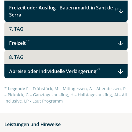
Telegram
Freizeit oder Ausflug - Bauernmarkt in Sant de
F
*
Serra
per E-Mail senden
7. TAG
Link kopieren
F
*
Freizeit
8. TAG
F
*
Abreise oder individuelle Verlängerung
* Legende
F – Frühstück, M – Mittagessen, A – Abendessen, P
– Picknick, G – Ganztagesausflug, H – Halbtagesausflug, AI - All
Inclusive, LP - Laut Programm
Leistungen und Hinweise