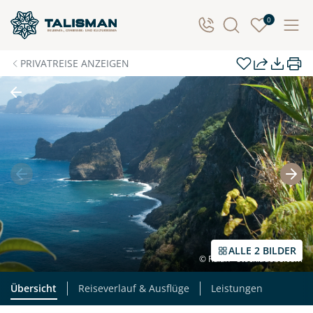
Individuelle Anfrage
0
Herzlichen Dank für Ihre Kontaktaufnahme! Ihr Urlaub
PRIVATREISE ANZEIGEN
- so individuell wie Sie. Teilen Sie uns Ihre
Wunschtermine für die Reise mit. Wir prüfen die
Verfügbarkeit und kontaktieren Sie, um alles Weitere
zu besprechen. Gemeinsam gestalten wir Ihre
Traumreise.
Persönliche Daten
Vorname
Nachname
ALLE 2 BILDER
© Rulan - stock.adobe.com
E-Mail*
Telefon
Übersicht
Reiseverlauf & Ausflüge
Leistungen