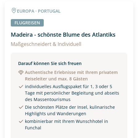
Angaben zur Reise
EUROPA · PORTUGAL
Anzahl Erwachsener
Anzahl Kinder
FLUGREISEN
Madeira - schönste Blume des Atlantiks
Alter
Maßgeschneidert & Individuell
Darauf können Sie sich freuen
Unterkunft
Authentische Erlebnisse mit Ihrem privatem
Reiseleiter und max. 8 Gästen
DZ
EZ
Familienzimmer
individuelles Ausflugspaket für 1, 3 oder 5
Tage mit persönlicher Begleitung und abseits
Reisebeginn
des Massentourismus
Option 1
Die schönsten Plätze der Insel, kulinarische
Option 2
Highlights und Wanderungen
kombinierbar mit Ihrem Wunschhotel in
Funchal
Weitere Informationen