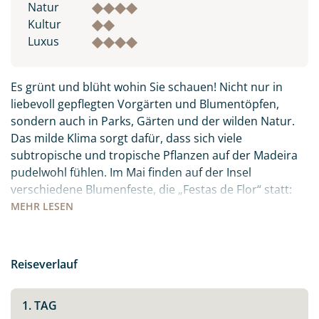
Natur
Kultur
Luxus
Es grünt und blüht wohin Sie schauen! Nicht nur in
liebevoll gepflegten Vorgärten und Blumentöpfen,
sondern auch in Parks, Gärten und der wilden Natur.
Das milde Klima sorgt dafür, dass sich viele
subtropische und tropische Pflanzen auf der Madeira
pudelwohl fühlen. Im Mai finden auf der Insel
verschiedene Blumenfeste, die „Festas de Flor“ statt:
die Orte sind mit Blüten und Blumen geschmückt, es
MEHR
LESEN
gibt Festumzüge und Paraden. Freuen Sie sich auf ein
farbenfrohes, buntes Treiben inmitten des
Atlantiks.Auch kulinarisch hat die Insel viel zu bieten:
Reiseverlauf
der berühmte Madeirawein, der ganz viel Zeit und
Wärme braucht um sich zum süßen Gold zu wandeln.
1. TAG
Der „Peixe Espada Preto“ – schwarzer Degenfisch, den