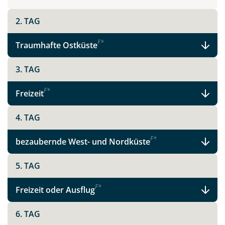
2. TAG
Teile diese Reise
F
*
Traumhafte Ostküste
Madeira - schönste Blume des Atlantiks
3. TAG
F
*
Freizeit
Facebook
4. TAG
Instagram
F
*
bezaubernde West- und Nordküste
5. TAG
X
F
*
Freizeit oder Ausflug
WhatsApp
6. TAG