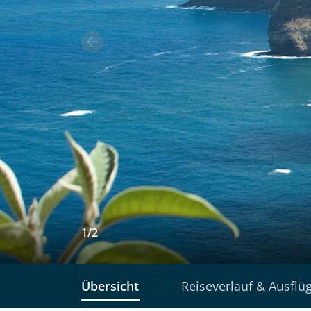
1
/
2
Übersicht
Reiseverlauf & Ausflü