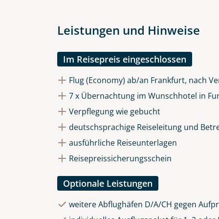
Datenschutz & Transparenz ist 
Die Anfrage wird via SSL versch
Datenschutzerklärung
und
Wid
Leistungen und Hinweise
Im Reisepreis eingeschlossen
Flug (Economy) ab/an Frankfurt, nach Ve
7 x Übernachtung im Wunschhotel in Fu
Verpflegung wie gebucht
deutschsprachige Reiseleitung und Betr
ausführliche Reiseunterlagen
Reisepreissicherungsschein
Optionale Leistungen
weitere Abflughäfen D/A/CH gegen Aufpr