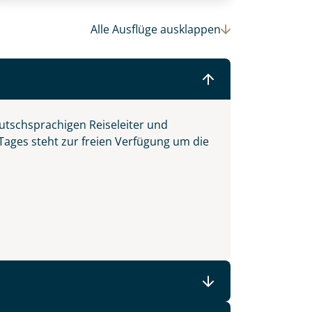
Alle Ausflüge
ausklappen
© (c)2016 Danaan Andrew-Pacleb. All Rights Reserved.
utschsprachigen Reiseleiter und
 Tages steht zur freien Verfügung um die