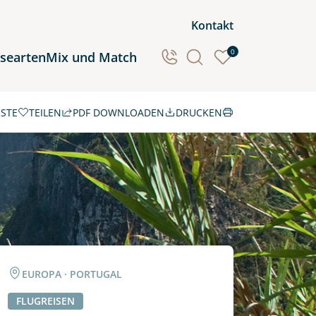
Kontakt
0
isearten
Mix und Match
ISTE
TEILEN
PDF DOWNLOADEN
DRUCKEN
Ozeanien
Südamerika
EUROPA · PORTUGAL
FLUGREISEN