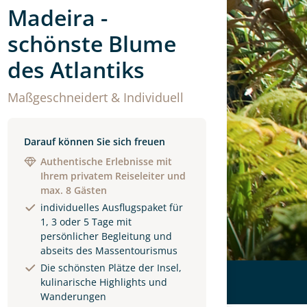
Madeira -
schönste Blume
des Atlantiks
Maßgeschneidert & Individuell
Darauf können Sie sich freuen
Authentische Erlebnisse mit
Ihrem privatem Reiseleiter und
max. 8 Gästen
individuelles Ausflugspaket für
1, 3 oder 5 Tage mit
persönlicher Begleitung und
abseits des Massentourismus
Die schönsten Plätze der Insel,
kulinarische Highlights und
Wanderungen