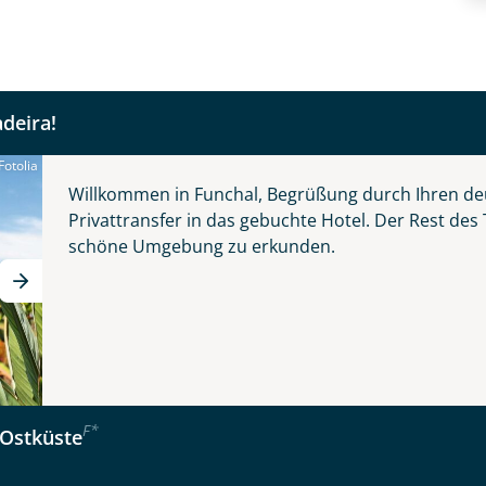
ins authentische Madeira.
Nachname
deira!
Telefon
Fotolia
© Grecaud Paul - stock.adobe.com
Willkommen in Funchal, Begrüßung durch Ihren de
Privattransfer in das gebuchte Hotel. Der Rest des
schöne Umgebung zu erkunden.
Reise
Anzahl Kinder
Alter
 - schönste Blume des Atlantiks
F
*
Ostküste
kliste
Instagram