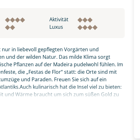
Aktivität
Luxus
 nur in liebevoll gepflegten Vorgärten und
n und der wilden Natur. Das milde Klima sorgt
pische Pflanzen auf der Madeira pudelwohl fühlen. Im
este, die „Festas de Flor“ statt: die Orte sind mit
tumzüge und Paraden. Freuen Sie sich auf ein
antiks.Auch kulinarisch hat die Insel viel zu bieten:
Zeit und Wärme braucht um sich zum süßen Gold zu
zer Degenfisch, den Sie bitte zunächst probieren,
fnahme! Ihr Urlaub - so individuell wie Sie. Teilen Sie uns
thalle Funchals anschauen. Verpassen sollten Sie
 und kontaktieren Sie, um alles Weitere zu besprechen. Gem
ata“ - die aufgespießten Rinderstücke, welche über
Reise vereint alle Schönheiten der Insel: Natur,
inarik. Ihr deutscher Reiseleiter zeigt Ihnen ganz
ten Ausflügen, erklärt Wissenswertes und führt Sie