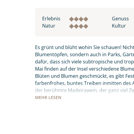
Erlebnis
Genuss
Natur
Kultur
Es grünt und blüht wohin Sie schauen! Nicht
Blumentöpfen, sondern auch in Parks, Gärte
dafür, dass sich viele subtropische und tro
Mai finden auf der Insel verschiedene Blumenf
Blüten und Blumen geschmückt, es gibt Fes
Individuelle Anfrage
farbenfrohes, buntes Treiben inmitten des Atl
der berühmte Madeirawein, der ganz viel 
wandeln. Der „Peixe Espada Preto“ – schwar
MEHR
LESEN
Herzlichen Dank für Ihre Kontaktau
bevor Sie ihn sich auf den Tischen der Mark
mit. Wir prüfen die Verfügbarkeit
keinesfalls Madeiras Nationalgericht „Espet
Traumreise.
den Holzkohlegrill zubereitet werden. Diese 
Meer, Entspannung, Kultur, Tradition und Kul
Persönliche Daten
persönlich seine Wahlheimat auf 3 inkludier