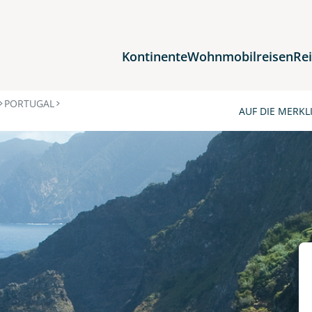
Kontinente
Wohnmobilreisen
Re
Reiseziele
PORTUGAL
AUF DIE MERKL
Afrika
Asien
Europa
Nordamerika