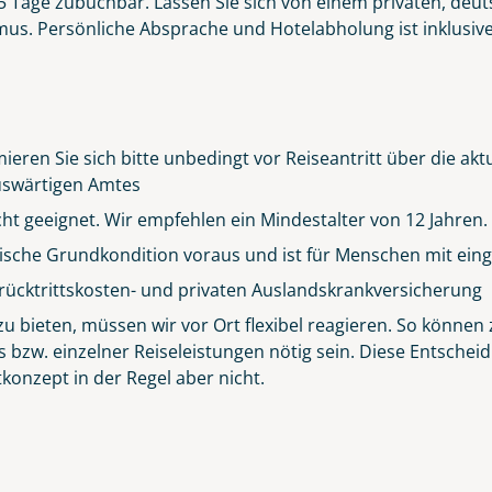
r 5 Tage zubuchbar. Lassen Sie sich von einem privaten, deut
s. Persönliche Absprache und Hotelabholung ist inklusive. 
ieren Sie sich bitte unbedingt vor Reiseantritt über die ak
 Auswärtigen Amtes
icht geeignet. Wir empfehlen ein Mindestalter von 12 Jahren.
sische Grundkondition voraus und ist für Menschen mit eing
rücktrittskosten- und privaten Auslandskrankversicherung
Küste von Madeira nahe Santana
 bieten, müssen wir vor Ort flexibel reagieren. So können z
© Rulan - stock.adobe.com
s bzw. einzelner Reiseleistungen nötig sein. Diese Entsch
konzept in der Regel aber nicht.