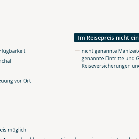
uns sehr wichtig!
lüsselt an unseren Server geschickt. Mit Absenden des Formu
errufhinweise
zur Kenntnis genommen und akzeptiert hab
Im Reisepreis nicht ei
rfügbarkeit
nicht genannte Mahlzeite
genannte Eintritte und 
nchal
Reiseversicherungen un
euung vor Ort
eis möglich.