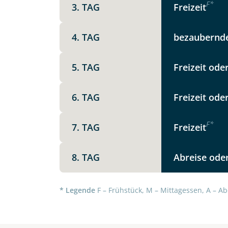
F
*
3. TAG
Freizeit
Option 1
Keine
X
4. TAG
bezaubernde
Weitere Informationen
5. TAG
Freizeit ode
Telegram
6. TAG
Freizeit ode
Link kopier
F
*
7. TAG
Freizeit
8. TAG
Abreise oder
* Legende
F – Frühstück, M – Mittagessen, A – Ab