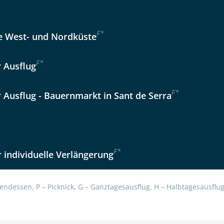
Option 2
 Reisen auf der Merkliste
WhatsApp
F
*
 West- und Nordküste
F
*
r Ausflug
per E-Mail senden
F
*
r Ausflug - Bauernmarkt in Sant de Serra
en
F
*
 individuelle Verlängerung
endessen, P – Picknick, G – Ganztagesausflug, H – Halbtagesausflug,