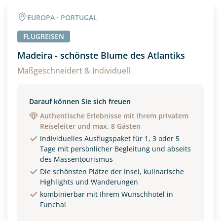
Angaben zur Reise
EUROPA · PORTUGAL
Anzahl Erwachsener
Anzahl Kinder
FLUGREISEN
Madeira - schönste Blume des Atlantiks
Alter
Maßgeschneidert & Individuell
Darauf können Sie sich freuen
Unterkunft
Authentische Erlebnisse mit Ihrem privatem
Reiseleiter und max. 8 Gästen
DZ
EZ
Familienzimmer
individuelles Ausflugspaket für 1, 3 oder 5
Tage mit persönlicher Begleitung und abseits
Reisebeginn
des Massentourismus
Option 1
Die schönsten Plätze der Insel, kulinarische
Option 2
Highlights und Wanderungen
kombinierbar mit Ihrem Wunschhotel in
Funchal
Weitere Informationen