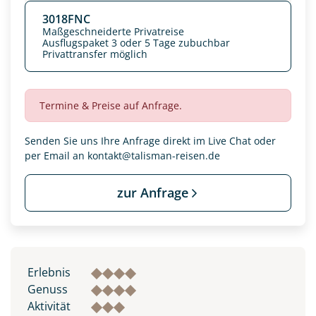
3018FNC
Maßgeschneiderte Privatreise
Ausflugspaket 3 oder 5 Tage zubuchbar
Privattransfer möglich
Termine & Preise auf Anfrage.
Senden Sie uns Ihre Anfrage direkt im Live Chat oder
per Email an
kontakt@talisman-reisen.de
zur Anfrage
Datenschutz & Transparenz ist uns sehr wichtig!
Die Anfrage wird via SSL verschlüsselt an unseren Server
geschickt. Mit Absenden des Formulars, erklären Sie, dass
Sie die
Datenschutzerklärung
und
Widerrufhinweise
zur
Erlebnis
Kenntnis genommen und akzeptiert haben.
Genuss
Aktivität