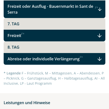
Telegram
Freizeit oder Ausflug - Bauernmarkt in Sant de
F
*
Serra
per E-Mail senden
7. TAG
Link kopieren
F
*
Freizeit
8. TAG
F
*
Abreise oder individuelle Verlängerung
* Legende
F – Frühstück, M – Mittagessen, A – Abendessen, P
– Picknick, G – Ganztagesausflug, H – Halbtagesausflug, AI - All
Inclusive, LP - Laut Programm
Leistungen und Hinweise