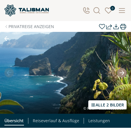
Individuelle Anfrage
0
Herzlichen Dank für Ihre Kontaktaufnahme! Ihr Urlaub
PRIVATREISE ANZEIGEN
- so individuell wie Sie. Teilen Sie uns Ihre
Wunschtermine für die Reise mit. Wir prüfen die
Verfügbarkeit und kontaktieren Sie, um alles Weitere
zu besprechen. Gemeinsam gestalten wir Ihre
Traumreise.
Persönliche Daten
Vorname
Nachname
ALLE 2 BILDER
© Rulan - stock.adobe.com
E-Mail*
Telefon
Übersicht
Reiseverlauf & Ausflüge
Leistungen