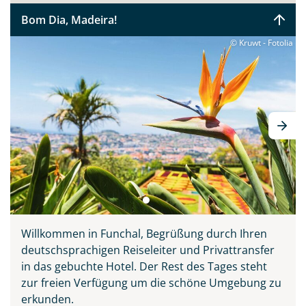
Sie bitte zunächst probieren, bevor Sie ihn sich auf den
Bom Dia, Madeira!
Tischen der Markthalle Funchals anschauen. Verpassen
sollten Sie keinesfalls Madeiras Nationalgericht
© Kruwt - Fotolia
„Espetata“ - die aufgespießten Rinderstücke, welche
über den Holzkohlegrill zubereitet werden. Diese Reise
vereint alle Schönheiten der Insel: Natur, Meer,
Entspannung, Kultur, Tradition und Kulinarik. Ihr
deutscher Reiseleiter zeigt Ihnen ganz persönlich seine
Wahlheimat auf 3 inkludierten Ausflügen, erklärt
Wissenswertes und führt Sie abseits der großen
Touristenströme hinein ins authentische Madeira.
Willkommen in Funchal, Begrüßung durch Ihren
deutschsprachigen Reiseleiter und Privattransfer
in das gebuchte Hotel. Der Rest des Tages steht
zur freien Verfügung um die schöne Umgebung zu
erkunden.