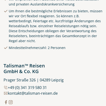
und privaten Auslandskrankversicherung
Um Ihnen die bestmögliche Erlebnissen zu bieten, müssen
wir vor Ort flexibel reagieren. So können z.B.
wetterbedingt, Feiertage etc. kurzfristige Änderungen des
Reiseablaufs bzw. einzelner Reiseleistungen nötig sein.
Diese Entscheidungen obliegen der Verantwortung des
Reiseleiters, beeinträchtigen das Gesamtkonzept in der
Regel aber nicht.
Küste von Madeira nahe
Mindestteilnehmerzahl: 2 Personen
Santana
© Rulan - stock.adobe.com
Talisman™ Reisen
GmbH & Co. KG
Prager Straße 326 | 04289 Leipzig
+49 (0) 341 319 580 31
kontakt@talisman-reisen.de