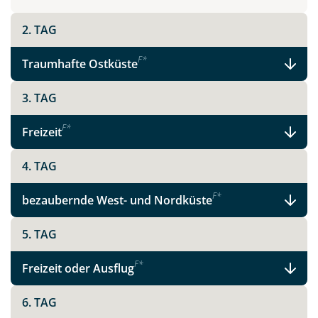
2. TAG
Teile diese Reise
F
*
Traumhafte Ostküste
Madeira - schönste Blume des Atlantiks
3. TAG
F
*
Freizeit
Facebook
4. TAG
Instagram
F
*
bezaubernde West- und Nordküste
5. TAG
X
F
*
Freizeit oder Ausflug
WhatsApp
6. TAG