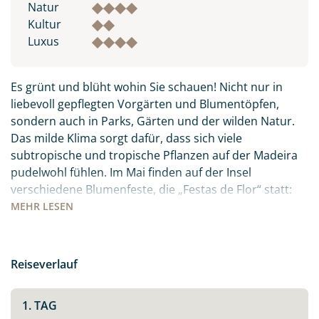
Natur
Kultur
Luxus
Es grünt und blüht wohin Sie schauen! Nicht nur in
liebevoll gepflegten Vorgärten und Blumentöpfen,
sondern auch in Parks, Gärten und der wilden Natur.
Das milde Klima sorgt dafür, dass sich viele
subtropische und tropische Pflanzen auf der Madeira
pudelwohl fühlen. Im Mai finden auf der Insel
verschiedene Blumenfeste, die „Festas de Flor“ statt:
die Orte sind mit Blüten und Blumen geschmückt, es
MEHR
LESEN
gibt Festumzüge und Paraden. Freuen Sie sich auf ein
farbenfrohes, buntes Treiben inmitten des
Atlantiks.Auch kulinarisch hat die Insel viel zu bieten:
Reiseverlauf
der berühmte Madeirawein, der ganz viel Zeit und
Wärme braucht um sich zum süßen Gold zu wandeln.
1. TAG
Der „Peixe Espada Preto“ – schwarzer Degenfisch, den