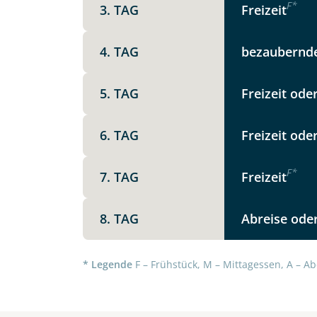
F
*
3. TAG
Freizeit
Option 1
Keine
X
4. TAG
bezaubernde
Weitere Informationen
5. TAG
Freizeit ode
Telegram
6. TAG
Freizeit ode
Link kopier
F
*
7. TAG
Freizeit
8. TAG
Abreise oder
* Legende
F – Frühstück, M – Mittagessen, A – Ab