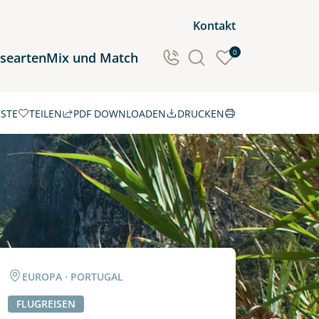
Kontakt
0
isearten
Mix und Match
ISTE
TEILEN
PDF DOWNLOADEN
DRUCKEN
Ozeanien
Südamerika
EUROPA · PORTUGAL
FLUGREISEN