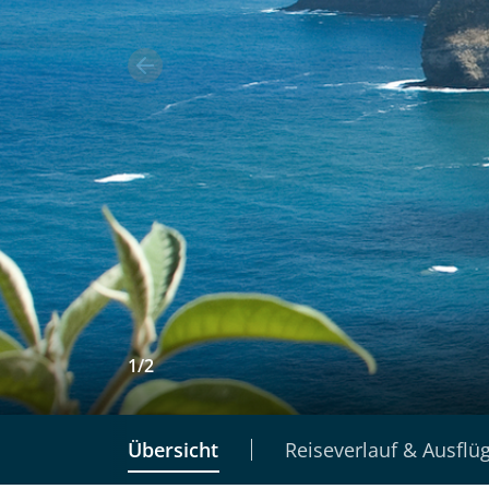
1
/
2
Übersicht
Reiseverlauf & Ausflü