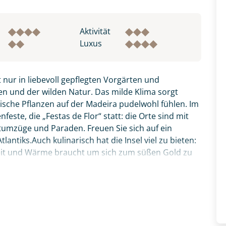
Aktivität
Luxus
 nur in liebevoll gepflegten Vorgärten und
n und der wilden Natur. Das milde Klima sorgt
pische Pflanzen auf der Madeira pudelwohl fühlen. Im
este, die „Festas de Flor“ statt: die Orte sind mit
tumzüge und Paraden. Freuen Sie sich auf ein
antiks.Auch kulinarisch hat die Insel viel zu bieten:
Zeit und Wärme braucht um sich zum süßen Gold zu
zer Degenfisch, den Sie bitte zunächst probieren,
fnahme! Ihr Urlaub - so individuell wie Sie. Teilen Sie uns
thalle Funchals anschauen. Verpassen sollten Sie
 und kontaktieren Sie, um alles Weitere zu besprechen. Gem
ata“ - die aufgespießten Rinderstücke, welche über
Reise vereint alle Schönheiten der Insel: Natur,
inarik. Ihr deutscher Reiseleiter zeigt Ihnen ganz
ten Ausflügen, erklärt Wissenswertes und führt Sie