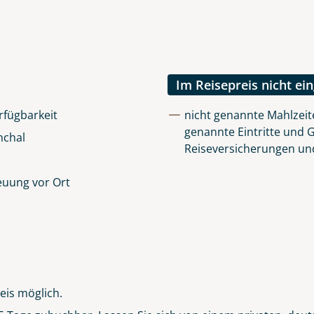
uns sehr wichtig!
lüsselt an unseren Server geschickt. Mit Absenden des Formu
errufhinweise
zur Kenntnis genommen und akzeptiert hab
Im Reisepreis nicht ei
rfügbarkeit
nicht genannte Mahlzeite
genannte Eintritte und 
nchal
Reiseversicherungen un
euung vor Ort
eis möglich.