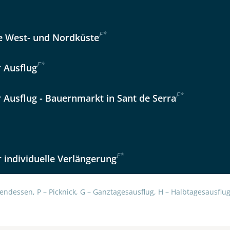
Option 2
 Reisen auf der Merkliste
WhatsApp
F
*
 West- und Nordküste
F
*
r Ausflug
per E-Mail senden
F
*
r Ausflug - Bauernmarkt in Sant de Serra
en
F
*
 individuelle Verlängerung
endessen, P – Picknick, G – Ganztagesausflug, H – Halbtagesausflug,