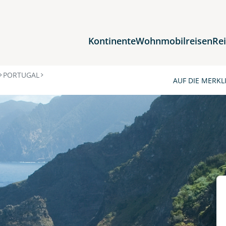
Kontinente
Wohnmobilreisen
Re
Reiseziele
PORTUGAL
AUF DIE MERKL
Afrika
Asien
Europa
Nordamerika