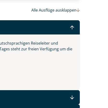
Alle Ausflüge
ausklappen
© (c)2016 Danaan Andrew-Pacleb. All Rights Reserved.
utschsprachigen Reiseleiter und
 Tages steht zur freien Verfügung um die