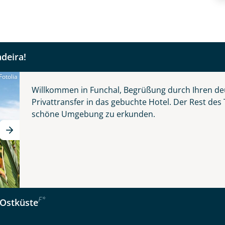
ins authentische Madeira.
Nachname
deira!
Telefon
Fotolia
© Grecaud Paul - stock.adobe.com
Willkommen in Funchal, Begrüßung durch Ihren de
Privattransfer in das gebuchte Hotel. Der Rest des
schöne Umgebung zu erkunden.
Reise
Anzahl Kinder
Alter
 - schönste Blume des Atlantiks
F
*
Ostküste
kliste
Instagram