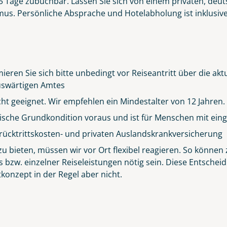
r 5 Tage zubuchbar. Lassen Sie sich von einem privaten, deut
s. Persönliche Absprache und Hotelabholung ist inklusive. 
ieren Sie sich bitte unbedingt vor Reiseantritt über die ak
 Auswärtigen Amtes
icht geeignet. Wir empfehlen ein Mindestalter von 12 Jahren.
sische Grundkondition voraus und ist für Menschen mit eing
rücktrittskosten- und privaten Auslandskrankversicherung
Küste von Madeira nahe Santana
 bieten, müssen wir vor Ort flexibel reagieren. So können z
© Rulan - stock.adobe.com
s bzw. einzelner Reiseleistungen nötig sein. Diese Entsch
konzept in der Regel aber nicht.