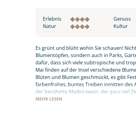
Erlebnis
Genuss
Natur
Kultur
Es grünt und blüht wohin Sie schauen! Nicht
Blumentöpfen, sondern auch in Parks, Gärte
dafür, dass sich viele subtropische und tro
Mai finden auf der Insel verschiedene Blumenf
Blüten und Blumen geschmückt, es gibt Fes
Individuelle Anfrage
farbenfrohes, buntes Treiben inmitten des Atl
der berühmte Madeirawein, der ganz viel 
wandeln. Der „Peixe Espada Preto“ – schwar
MEHR
LESEN
Herzlichen Dank für Ihre Kontaktau
bevor Sie ihn sich auf den Tischen der Mark
mit. Wir prüfen die Verfügbarkeit
keinesfalls Madeiras Nationalgericht „Espet
Traumreise.
den Holzkohlegrill zubereitet werden. Diese 
Meer, Entspannung, Kultur, Tradition und Kul
Persönliche Daten
persönlich seine Wahlheimat auf 3 inkludier