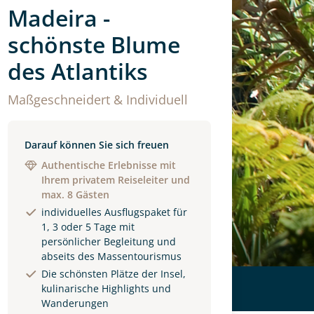
Madeira -
schönste Blume
des Atlantiks
Maßgeschneidert & Individuell
Darauf können Sie sich freuen
Authentische Erlebnisse mit
Ihrem privatem Reiseleiter und
max. 8 Gästen
individuelles Ausflugspaket für
1, 3 oder 5 Tage mit
persönlicher Begleitung und
abseits des Massentourismus
Die schönsten Plätze der Insel,
kulinarische Highlights und
Wanderungen