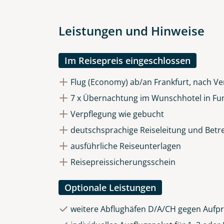
Datenschutz & Transparenz ist 
Die Anfrage wird via SSL versch
Datenschutzerklärung
und
Wid
Leistungen und Hinweise
Im Reisepreis eingeschlossen
Flug (Economy) ab/an Frankfurt, nach Ve
7 x Übernachtung im Wunschhotel in Fu
Verpflegung wie gebucht
deutschsprachige Reiseleitung und Betr
ausführliche Reiseunterlagen
Reisepreissicherungsschein
Optionale Leistungen
weitere Abflughäfen D/A/CH gegen Aufpr