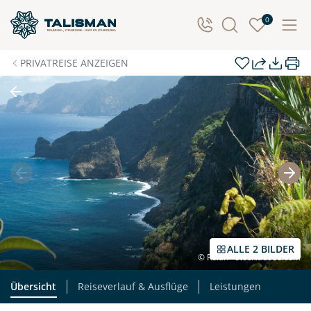
Individuelle Anfrage
0
Herzlichen Dank für Ihre Kontaktaufnahme! Ihr Urlaub
PRIVATREISE ANZEIGEN
- so individuell wie Sie. Teilen Sie uns Ihre
Wunschtermine für die Reise mit. Wir prüfen die
Verfügbarkeit und kontaktieren Sie, um alles Weitere
zu besprechen. Gemeinsam gestalten wir Ihre
Traumreise.
Persönliche Daten
Vorname
Nachname
ALLE 2 BILDER
© Rulan - stock.adobe.com
E-Mail*
Telefon
Übersicht
Reiseverlauf & Ausflüge
Leistungen