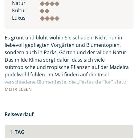
Natur
Kultur
Luxus
Es grünt und blüht wohin Sie schauen! Nicht nur in
liebevoll gepflegten Vorgärten und Blumentöpfen,
sondern auch in Parks, Gärten und der wilden Natur.
Das milde Klima sorgt dafür, dass sich viele
subtropische und tropische Pflanzen auf der Madeira
pudelwohl fühlen. Im Mai finden auf der Insel
verschiedene Blumenfeste, die „Festas de Flor“ statt:
die Orte sind mit Blüten und Blumen geschmückt, es
MEHR
LESEN
gibt Festumzüge und Paraden. Freuen Sie sich auf ein
farbenfrohes, buntes Treiben inmitten des
Atlantiks.Auch kulinarisch hat die Insel viel zu bieten:
Reiseverlauf
der berühmte Madeirawein, der ganz viel Zeit und
Wärme braucht um sich zum süßen Gold zu wandeln.
1. TAG
Der „Peixe Espada Preto“ – schwarzer Degenfisch, den