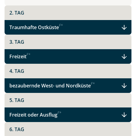
2. TAG
Teile diese Reise
F
*
Traumhafte Ostküste
Madeira - schönste Blume des Atlantiks
3. TAG
F
*
Freizeit
Facebook
4. TAG
Instagram
F
*
bezaubernde West- und Nordküste
5. TAG
X
F
*
Freizeit oder Ausflug
WhatsApp
6. TAG