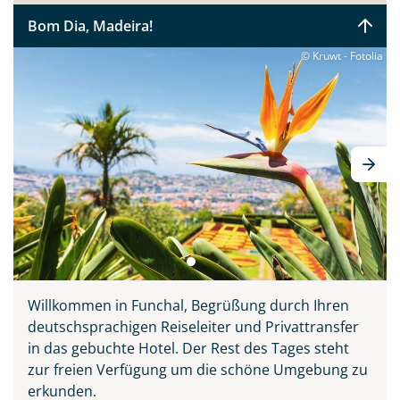
Sie bitte zunächst probieren, bevor Sie ihn sich auf den
Bom Dia, Madeira!
Tischen der Markthalle Funchals anschauen. Verpassen
sollten Sie keinesfalls Madeiras Nationalgericht
© Kruwt - Fotolia
„Espetata“ - die aufgespießten Rinderstücke, welche
über den Holzkohlegrill zubereitet werden. Diese Reise
vereint alle Schönheiten der Insel: Natur, Meer,
Entspannung, Kultur, Tradition und Kulinarik. Ihr
deutscher Reiseleiter zeigt Ihnen ganz persönlich seine
Wahlheimat auf 3 inkludierten Ausflügen, erklärt
Wissenswertes und führt Sie abseits der großen
Touristenströme hinein ins authentische Madeira.
Willkommen in Funchal, Begrüßung durch Ihren
deutschsprachigen Reiseleiter und Privattransfer
in das gebuchte Hotel. Der Rest des Tages steht
zur freien Verfügung um die schöne Umgebung zu
erkunden.