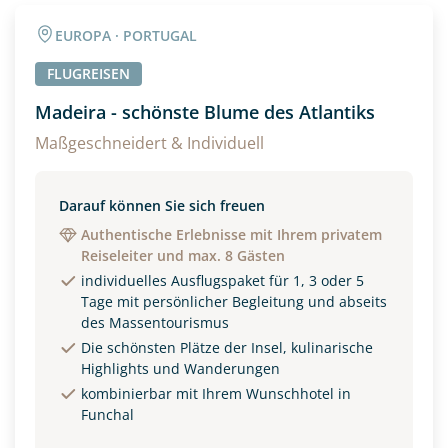
Angaben zur Reise
EUROPA · PORTUGAL
Anzahl Erwachsener
Anzahl Kinder
FLUGREISEN
Madeira - schönste Blume des Atlantiks
Alter
Maßgeschneidert & Individuell
Darauf können Sie sich freuen
Unterkunft
Authentische Erlebnisse mit Ihrem privatem
Reiseleiter und max. 8 Gästen
DZ
EZ
Familienzimmer
individuelles Ausflugspaket für 1, 3 oder 5
Tage mit persönlicher Begleitung und abseits
Reisebeginn
des Massentourismus
Option 1
Die schönsten Plätze der Insel, kulinarische
Option 2
Highlights und Wanderungen
kombinierbar mit Ihrem Wunschhotel in
Funchal
Weitere Informationen