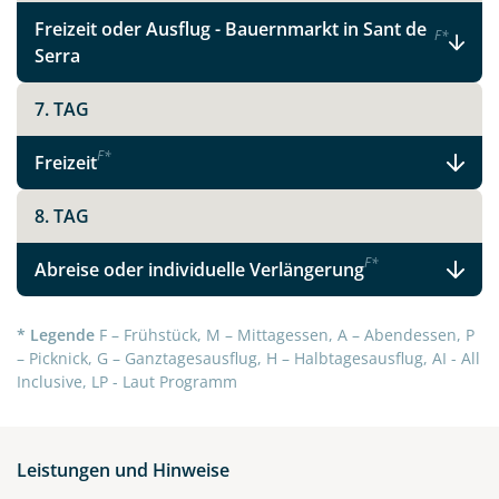
Telegram
Freizeit oder Ausflug - Bauernmarkt in Sant de
F
*
Serra
per E-Mail senden
7. TAG
Link kopieren
F
*
Freizeit
8. TAG
F
*
Abreise oder individuelle Verlängerung
* Legende
F – Frühstück, M – Mittagessen, A – Abendessen, P
– Picknick, G – Ganztagesausflug, H – Halbtagesausflug, AI - All
Inclusive, LP - Laut Programm
Leistungen und Hinweise