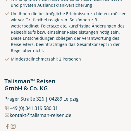
und privaten Auslandskrankversicherung
Um Ihnen die bestmögliche Erlebnissen zu bieten, müssen
wir vor Ort flexibel reagieren. So können z.B.
wetterbedingt, Feiertage etc. kurzfristige Änderungen des
Reiseablaufs bzw. einzelner Reiseleistungen nötig sein.
Diese Entscheidungen obliegen der Verantwortung des
Reiseleiters, beeinträchtigen das Gesamtkonzept in der
Regel aber nicht.
Küste von Madeira nahe
Mindestteilnehmerzahl: 2 Personen
Santana
© Rulan - stock.adobe.com
Talisman™ Reisen
GmbH & Co. KG
Prager Straße 326 | 04289 Leipzig
+49 (0) 341 319 580 31
kontakt@talisman-reisen.de