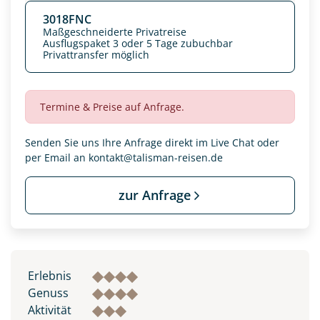
3018FNC
Maßgeschneiderte Privatreise
Ausflugspaket 3 oder 5 Tage zubuchbar
Privattransfer möglich
Termine & Preise auf Anfrage.
Senden Sie uns Ihre Anfrage direkt im Live Chat oder
per Email an
kontakt@talisman-reisen.de
zur Anfrage
Datenschutz & Transparenz ist uns sehr wichtig!
Die Anfrage wird via SSL verschlüsselt an unseren Server
geschickt. Mit Absenden des Formulars, erklären Sie, dass
Sie die
Datenschutzerklärung
und
Widerrufhinweise
zur
Erlebnis
Kenntnis genommen und akzeptiert haben.
Genuss
Aktivität