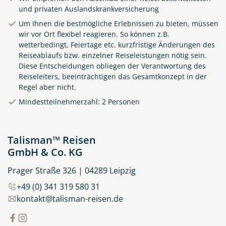
und privaten Auslandskrankversicherung
Um Ihnen die bestmögliche Erlebnissen zu bieten, müssen
wir vor Ort flexibel reagieren. So können z.B.
wetterbedingt, Feiertage etc. kurzfristige Änderungen des
Reiseablaufs bzw. einzelner Reiseleistungen nötig sein.
Diese Entscheidungen obliegen der Verantwortung des
Reiseleiters, beeinträchtigen das Gesamtkonzept in der
Regel aber nicht.
Küste von Madeira nahe
Mindestteilnehmerzahl: 2 Personen
Santana
© Rulan - stock.adobe.com
Talisman™ Reisen
GmbH & Co. KG
Prager Straße 326 | 04289 Leipzig
+49 (0) 341 319 580 31
kontakt@talisman-reisen.de