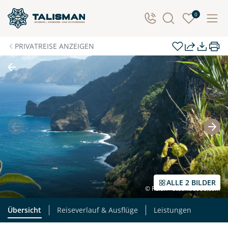
Individuelle Anfrage
0
Herzlichen Dank für Ihre Kontaktaufnahme! Ihr Urlaub
PRIVATREISE ANZEIGEN
- so individuell wie Sie. Teilen Sie uns Ihre
Wunschtermine für die Reise mit. Wir prüfen die
Verfügbarkeit und kontaktieren Sie, um alles Weitere
zu besprechen. Gemeinsam gestalten wir Ihre
Traumreise.
Persönliche Daten
Vorname
Nachname
ALLE 2 BILDER
© Rulan - stock.adobe.com
E-Mail*
Telefon
Übersicht
Reiseverlauf & Ausflüge
Leistungen