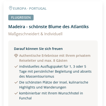
Angaben zur Reise
EUROPA · PORTUGAL
Anzahl Erwachsener
Anzahl Kinder
FLUGREISEN
Madeira - schönste Blume des Atlantiks
Alter
Maßgeschneidert & Individuell
Darauf können Sie sich freuen
Unterkunft
Authentische Erlebnisse mit Ihrem privatem
Reiseleiter und max. 8 Gästen
DZ
EZ
Familienzimmer
individuelles Ausflugspaket für 1, 3 oder 5
Tage mit persönlicher Begleitung und abseits
Reisebeginn
des Massentourismus
Option 1
Die schönsten Plätze der Insel, kulinarische
Option 2
Highlights und Wanderungen
kombinierbar mit Ihrem Wunschhotel in
Funchal
Weitere Informationen