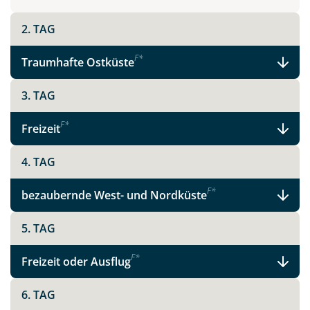
2. TAG
Teile diese Reise
F
*
Traumhafte Ostküste
Madeira - schönste Blume des Atlantiks
3. TAG
F
*
Freizeit
Facebook
4. TAG
Instagram
F
*
bezaubernde West- und Nordküste
5. TAG
X
F
*
Freizeit oder Ausflug
WhatsApp
6. TAG