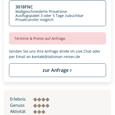
3018FNC
Maßgeschneiderte Privatreise
Ausflugspaket 3 oder 5 Tage zubuchbar
Privattransfer möglich
Termine & Preise auf Anfrage.
Senden Sie uns Ihre Anfrage direkt im Live Chat oder
per Email an
kontakt@talisman-reisen.de
zur Anfrage
Datenschutz & Transparenz ist uns sehr wichtig!
Die Anfrage wird via SSL verschlüsselt an unseren Server
geschickt. Mit Absenden des Formulars, erklären Sie, dass
Sie die
Datenschutzerklärung
und
Widerrufhinweise
zur
Erlebnis
Kenntnis genommen und akzeptiert haben.
Genuss
Aktivität