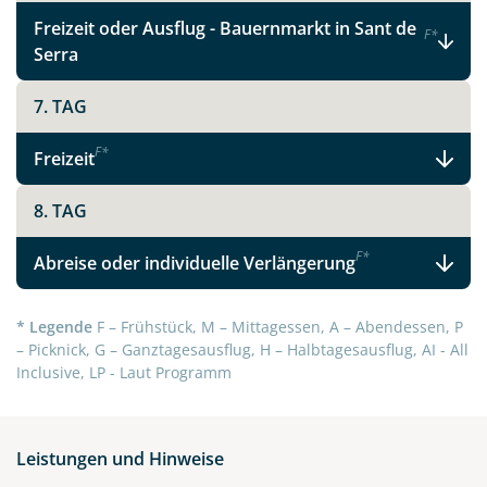
Telegram
Freizeit oder Ausflug - Bauernmarkt in Sant de
F
*
Serra
per E-Mail senden
7. TAG
Link kopieren
F
*
Freizeit
8. TAG
F
*
Abreise oder individuelle Verlängerung
* Legende
F – Frühstück, M – Mittagessen, A – Abendessen, P
– Picknick, G – Ganztagesausflug, H – Halbtagesausflug, AI - All
Inclusive, LP - Laut Programm
Leistungen und Hinweise