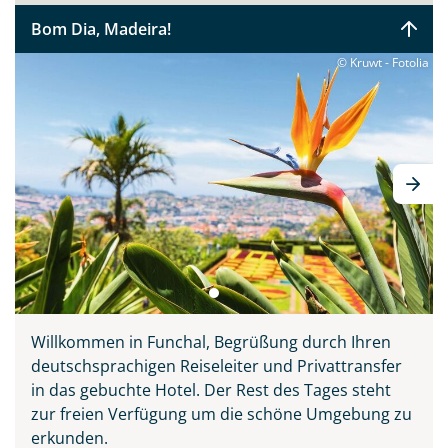
Sie bitte zunächst probieren, bevor Sie ihn sich auf den
Bom Dia, Madeira!
Tischen der Markthalle Funchals anschauen. Verpassen
sollten Sie keinesfalls Madeiras Nationalgericht
© Kruwt - Fotolia
„Espetata“ - die aufgespießten Rinderstücke, welche
über den Holzkohlegrill zubereitet werden. Diese Reise
vereint alle Schönheiten der Insel: Natur, Meer,
Entspannung, Kultur, Tradition und Kulinarik. Ihr
deutscher Reiseleiter zeigt Ihnen ganz persönlich seine
Wahlheimat auf 3 inkludierten Ausflügen, erklärt
Wissenswertes und führt Sie abseits der großen
Touristenströme hinein ins authentische Madeira.
Willkommen in Funchal, Begrüßung durch Ihren
deutschsprachigen Reiseleiter und Privattransfer
in das gebuchte Hotel. Der Rest des Tages steht
zur freien Verfügung um die schöne Umgebung zu
erkunden.