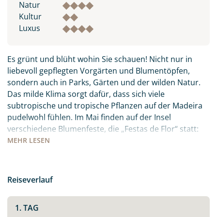
Natur
Kultur
Luxus
Es grünt und blüht wohin Sie schauen! Nicht nur in
liebevoll gepflegten Vorgärten und Blumentöpfen,
sondern auch in Parks, Gärten und der wilden Natur.
Das milde Klima sorgt dafür, dass sich viele
subtropische und tropische Pflanzen auf der Madeira
pudelwohl fühlen. Im Mai finden auf der Insel
verschiedene Blumenfeste, die „Festas de Flor“ statt:
die Orte sind mit Blüten und Blumen geschmückt, es
MEHR
LESEN
gibt Festumzüge und Paraden. Freuen Sie sich auf ein
farbenfrohes, buntes Treiben inmitten des
Atlantiks.Auch kulinarisch hat die Insel viel zu bieten:
Reiseverlauf
der berühmte Madeirawein, der ganz viel Zeit und
Wärme braucht um sich zum süßen Gold zu wandeln.
1. TAG
Der „Peixe Espada Preto“ – schwarzer Degenfisch, den