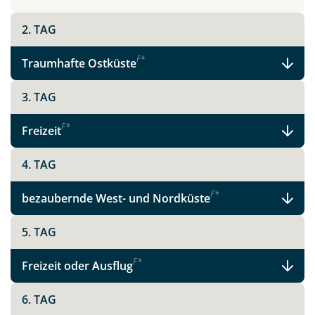
2. TAG
Teile diese Reise
F
*
Traumhafte Ostküste
Madeira - schönste Blume des Atlantiks
3. TAG
F
*
Freizeit
Facebook
4. TAG
Instagram
F
*
bezaubernde West- und Nordküste
5. TAG
X
F
*
Freizeit oder Ausflug
WhatsApp
6. TAG