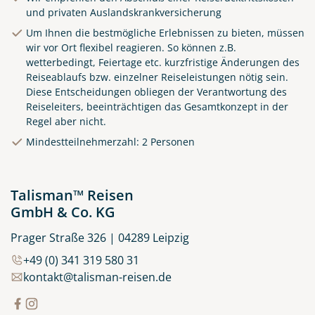
und privaten Auslandskrankversicherung
Um Ihnen die bestmögliche Erlebnissen zu bieten, müssen
wir vor Ort flexibel reagieren. So können z.B.
wetterbedingt, Feiertage etc. kurzfristige Änderungen des
Reiseablaufs bzw. einzelner Reiseleistungen nötig sein.
Diese Entscheidungen obliegen der Verantwortung des
Reiseleiters, beeinträchtigen das Gesamtkonzept in der
Regel aber nicht.
Küste von Madeira nahe
Mindestteilnehmerzahl: 2 Personen
Santana
© Rulan - stock.adobe.com
Talisman™ Reisen
GmbH & Co. KG
Prager Straße 326 | 04289 Leipzig
+49 (0) 341 319 580 31
kontakt@talisman-reisen.de