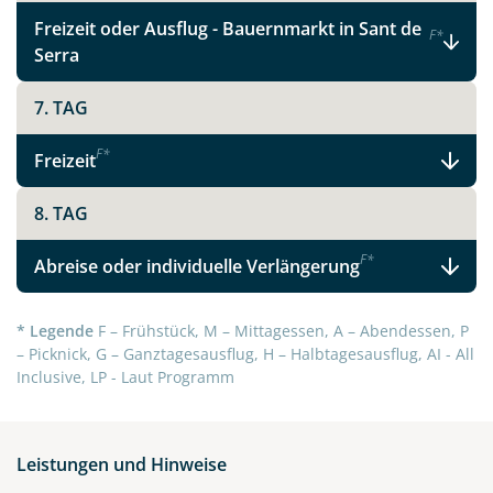
Telegram
Freizeit oder Ausflug - Bauernmarkt in Sant de
F
*
Serra
per E-Mail senden
7. TAG
Link kopieren
F
*
Freizeit
8. TAG
F
*
Abreise oder individuelle Verlängerung
* Legende
F – Frühstück, M – Mittagessen, A – Abendessen, P
– Picknick, G – Ganztagesausflug, H – Halbtagesausflug, AI - All
Inclusive, LP - Laut Programm
Leistungen und Hinweise