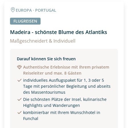
Angaben zur Reise
EUROPA · PORTUGAL
Anzahl Erwachsener
Anzahl Kinder
FLUGREISEN
Madeira - schönste Blume des Atlantiks
Alter
Maßgeschneidert & Individuell
Darauf können Sie sich freuen
Unterkunft
Authentische Erlebnisse mit Ihrem privatem
Reiseleiter und max. 8 Gästen
DZ
EZ
Familienzimmer
individuelles Ausflugspaket für 1, 3 oder 5
Tage mit persönlicher Begleitung und abseits
Reisebeginn
des Massentourismus
Option 1
Die schönsten Plätze der Insel, kulinarische
Option 2
Highlights und Wanderungen
kombinierbar mit Ihrem Wunschhotel in
Funchal
Weitere Informationen