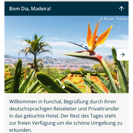
Sie bitte zunächst probieren, bevor Sie ihn sich auf den
Bom Dia, Madeira!
Tischen der Markthalle Funchals anschauen. Verpassen
sollten Sie keinesfalls Madeiras Nationalgericht
© Kruwt - Fotolia
„Espetata“ - die aufgespießten Rinderstücke, welche
über den Holzkohlegrill zubereitet werden. Diese Reise
vereint alle Schönheiten der Insel: Natur, Meer,
Entspannung, Kultur, Tradition und Kulinarik. Ihr
deutscher Reiseleiter zeigt Ihnen ganz persönlich seine
Wahlheimat auf 3 inkludierten Ausflügen, erklärt
Wissenswertes und führt Sie abseits der großen
Touristenströme hinein ins authentische Madeira.
Willkommen in Funchal, Begrüßung durch Ihren
deutschsprachigen Reiseleiter und Privattransfer
in das gebuchte Hotel. Der Rest des Tages steht
zur freien Verfügung um die schöne Umgebung zu
erkunden.