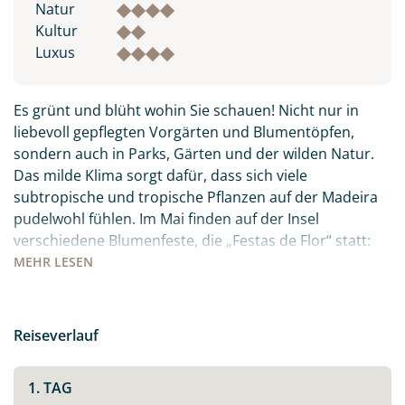
Natur
Kultur
Luxus
Es grünt und blüht wohin Sie schauen! Nicht nur in
liebevoll gepflegten Vorgärten und Blumentöpfen,
sondern auch in Parks, Gärten und der wilden Natur.
Das milde Klima sorgt dafür, dass sich viele
subtropische und tropische Pflanzen auf der Madeira
pudelwohl fühlen. Im Mai finden auf der Insel
verschiedene Blumenfeste, die „Festas de Flor“ statt:
die Orte sind mit Blüten und Blumen geschmückt, es
MEHR
LESEN
gibt Festumzüge und Paraden. Freuen Sie sich auf ein
farbenfrohes, buntes Treiben inmitten des
Atlantiks.Auch kulinarisch hat die Insel viel zu bieten:
Reiseverlauf
der berühmte Madeirawein, der ganz viel Zeit und
Wärme braucht um sich zum süßen Gold zu wandeln.
1. TAG
Der „Peixe Espada Preto“ – schwarzer Degenfisch, den