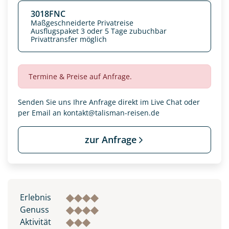
3018FNC
Maßgeschneiderte Privatreise
Ausflugspaket 3 oder 5 Tage zubuchbar
Privattransfer möglich
Termine & Preise auf Anfrage.
Senden Sie uns Ihre Anfrage direkt im Live Chat oder
per Email an
kontakt@talisman-reisen.de
zur Anfrage
Datenschutz & Transparenz ist uns sehr wichtig!
Die Anfrage wird via SSL verschlüsselt an unseren Server
geschickt. Mit Absenden des Formulars, erklären Sie, dass
Sie die
Datenschutzerklärung
und
Widerrufhinweise
zur
Erlebnis
Kenntnis genommen und akzeptiert haben.
Genuss
Aktivität