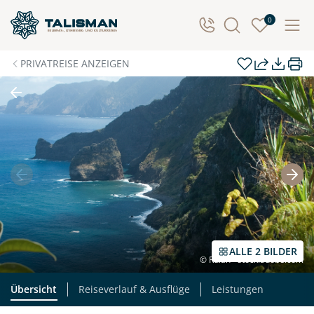
Individuelle Anfrage
0
Herzlichen Dank für Ihre Kontaktaufnahme! Ihr Urlaub
PRIVATREISE ANZEIGEN
- so individuell wie Sie. Teilen Sie uns Ihre
Wunschtermine für die Reise mit. Wir prüfen die
Verfügbarkeit und kontaktieren Sie, um alles Weitere
zu besprechen. Gemeinsam gestalten wir Ihre
Traumreise.
Persönliche Daten
Vorname
Nachname
ALLE 2 BILDER
© Rulan - stock.adobe.com
E-Mail*
Telefon
Übersicht
Reiseverlauf & Ausflüge
Leistungen