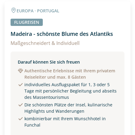
Angaben zur Reise
EUROPA · PORTUGAL
Anzahl Erwachsener
Anzahl Kinder
FLUGREISEN
Madeira - schönste Blume des Atlantiks
Alter
Maßgeschneidert & Individuell
Darauf können Sie sich freuen
Unterkunft
Authentische Erlebnisse mit Ihrem privatem
Reiseleiter und max. 8 Gästen
DZ
EZ
Familienzimmer
individuelles Ausflugspaket für 1, 3 oder 5
Tage mit persönlicher Begleitung und abseits
Reisebeginn
des Massentourismus
Option 1
Die schönsten Plätze der Insel, kulinarische
Option 2
Highlights und Wanderungen
kombinierbar mit Ihrem Wunschhotel in
Funchal
Weitere Informationen