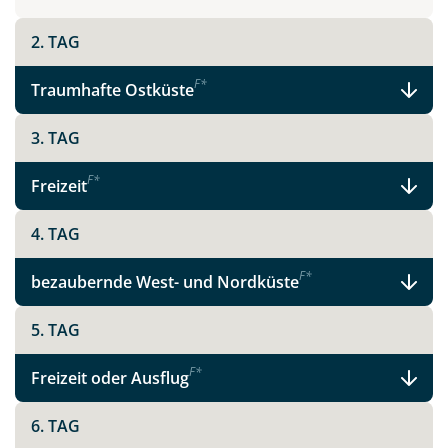
2. TAG
Teile diese Reise
F
*
Traumhafte Ostküste
Madeira - schönste Blume des Atlantiks
3. TAG
F
*
Freizeit
Facebook
4. TAG
Instagram
F
*
bezaubernde West- und Nordküste
5. TAG
X
F
*
Freizeit oder Ausflug
WhatsApp
6. TAG