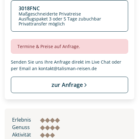
3018FNC
Maßgeschneiderte Privatreise
Ausflugspaket 3 oder 5 Tage zubuchbar
Privattransfer möglich
Termine & Preise auf Anfrage.
Senden Sie uns Ihre Anfrage direkt im Live Chat oder
per Email an
kontakt@talisman-reisen.de
zur Anfrage
Datenschutz & Transparenz ist uns sehr wichtig!
Die Anfrage wird via SSL verschlüsselt an unseren Server
geschickt. Mit Absenden des Formulars, erklären Sie, dass
Sie die
Datenschutzerklärung
und
Widerrufhinweise
zur
Erlebnis
Kenntnis genommen und akzeptiert haben.
Genuss
Aktivität