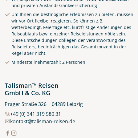
und privaten Auslandskrankversicherung
Um Ihnen die bestmögliche Erlebnissen zu bieten, müssen
wir vor Ort flexibel reagieren. So können z.B.
wetterbedingt, Feiertage etc. kurzfristige Änderungen des
Reiseablaufs bzw. einzelner Reiseleistungen nötig sein.
Diese Entscheidungen obliegen der Verantwortung des
Reiseleiters, beeinträchtigen das Gesamtkonzept in der
Regel aber nicht.
Küste von Madeira nahe
Mindestteilnehmerzahl: 2 Personen
Santana
© Rulan - stock.adobe.com
Talisman™ Reisen
GmbH & Co. KG
Prager Straße 326 | 04289 Leipzig
+49 (0) 341 319 580 31
kontakt@talisman-reisen.de