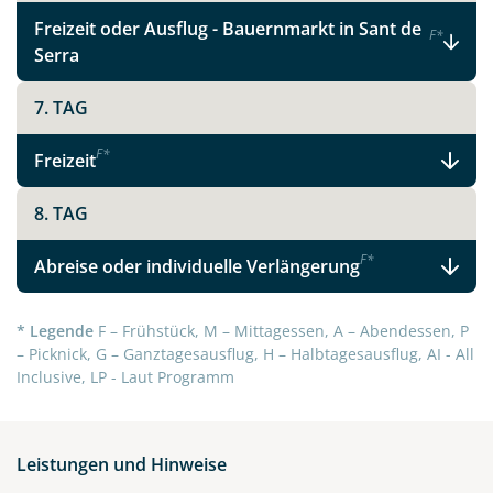
Telegram
Freizeit oder Ausflug - Bauernmarkt in Sant de
F
*
Serra
per E-Mail senden
7. TAG
Link kopieren
F
*
Freizeit
8. TAG
F
*
Abreise oder individuelle Verlängerung
* Legende
F – Frühstück, M – Mittagessen, A – Abendessen, P
– Picknick, G – Ganztagesausflug, H – Halbtagesausflug, AI - All
Inclusive, LP - Laut Programm
Leistungen und Hinweise