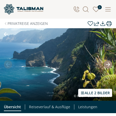
Individuelle Anfrage
0
Herzlichen Dank für Ihre Kontaktaufnahme! Ihr Urlaub
PRIVATREISE ANZEIGEN
- so individuell wie Sie. Teilen Sie uns Ihre
Wunschtermine für die Reise mit. Wir prüfen die
Verfügbarkeit und kontaktieren Sie, um alles Weitere
zu besprechen. Gemeinsam gestalten wir Ihre
Traumreise.
Persönliche Daten
Vorname
Nachname
ALLE 2 BILDER
© Rulan - stock.adobe.com
E-Mail*
Telefon
Übersicht
Reiseverlauf & Ausflüge
Leistungen