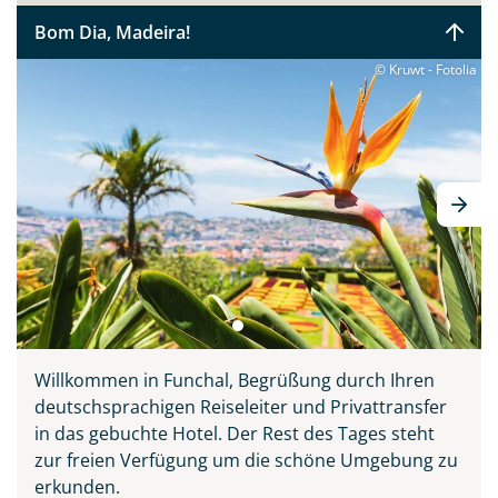
Sie bitte zunächst probieren, bevor Sie ihn sich auf den
Bom Dia, Madeira!
Tischen der Markthalle Funchals anschauen. Verpassen
sollten Sie keinesfalls Madeiras Nationalgericht
© Kruwt - Fotolia
„Espetata“ - die aufgespießten Rinderstücke, welche
über den Holzkohlegrill zubereitet werden. Diese Reise
vereint alle Schönheiten der Insel: Natur, Meer,
Entspannung, Kultur, Tradition und Kulinarik. Ihr
deutscher Reiseleiter zeigt Ihnen ganz persönlich seine
Wahlheimat auf 3 inkludierten Ausflügen, erklärt
Wissenswertes und führt Sie abseits der großen
Touristenströme hinein ins authentische Madeira.
Willkommen in Funchal, Begrüßung durch Ihren
deutschsprachigen Reiseleiter und Privattransfer
in das gebuchte Hotel. Der Rest des Tages steht
zur freien Verfügung um die schöne Umgebung zu
erkunden.