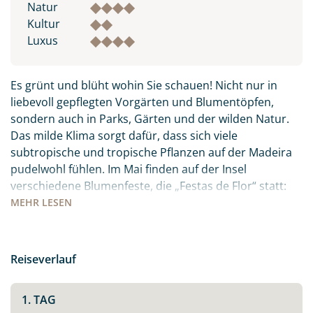
Natur
Kultur
Luxus
Es grünt und blüht wohin Sie schauen! Nicht nur in
liebevoll gepflegten Vorgärten und Blumentöpfen,
sondern auch in Parks, Gärten und der wilden Natur.
Das milde Klima sorgt dafür, dass sich viele
subtropische und tropische Pflanzen auf der Madeira
pudelwohl fühlen. Im Mai finden auf der Insel
verschiedene Blumenfeste, die „Festas de Flor“ statt:
die Orte sind mit Blüten und Blumen geschmückt, es
MEHR
LESEN
gibt Festumzüge und Paraden. Freuen Sie sich auf ein
farbenfrohes, buntes Treiben inmitten des
Atlantiks.Auch kulinarisch hat die Insel viel zu bieten:
Reiseverlauf
der berühmte Madeirawein, der ganz viel Zeit und
Wärme braucht um sich zum süßen Gold zu wandeln.
1. TAG
Der „Peixe Espada Preto“ – schwarzer Degenfisch, den