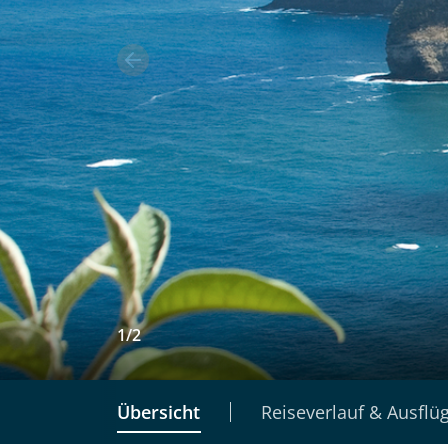
1
/
2
Übersicht
Reiseverlauf & Ausflü