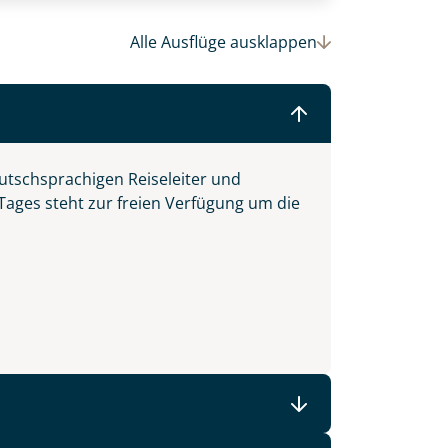
Alle Ausflüge
ausklappen
© (c)2016 Danaan Andrew-Pacleb. All Rights Reserved.
utschsprachigen Reiseleiter und
 Tages steht zur freien Verfügung um die