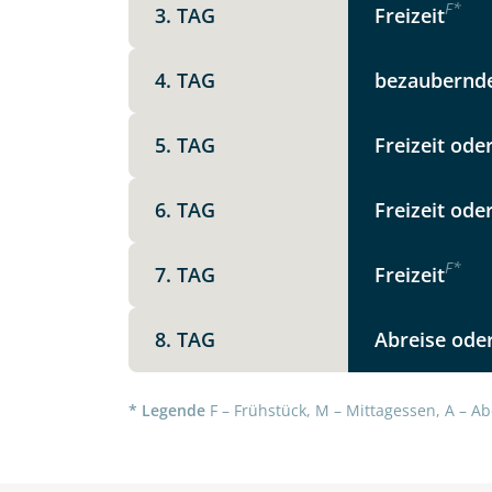
F
*
3. TAG
Freizeit
Option 1
Keine
X
4. TAG
bezaubernde
Weitere Informationen
5. TAG
Freizeit ode
Telegram
6. TAG
Freizeit ode
Link kopier
F
*
7. TAG
Freizeit
8. TAG
Abreise oder
* Legende
F – Frühstück, M – Mittagessen, A – Ab