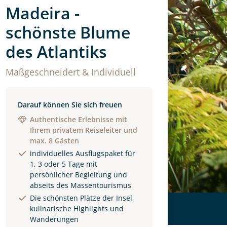
Madeira -
schönste Blume
des Atlantiks
Maßgeschneidert & Individuell
Darauf können Sie sich freuen
Authentische Erlebnisse mit
Ihrem privatem Reiseleiter und
max. 8 Gästen
individuelles Ausflugspaket für
1, 3 oder 5 Tage mit
persönlicher Begleitung und
abseits des Massentourismus
Die schönsten Plätze der Insel,
kulinarische Highlights und
Wanderungen