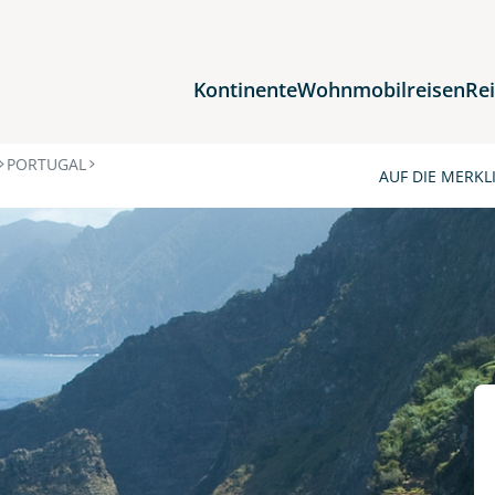
Kontinente
Wohnmobilreisen
Re
Reiseziele
PORTUGAL
AUF DIE MERKL
Afrika
Asien
Europa
Nordamerika