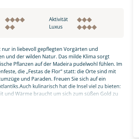
Aktivität
Luxus
 nur in liebevoll gepflegten Vorgärten und
n und der wilden Natur. Das milde Klima sorgt
pische Pflanzen auf der Madeira pudelwohl fühlen. Im
este, die „Festas de Flor“ statt: die Orte sind mit
tumzüge und Paraden. Freuen Sie sich auf ein
antiks.Auch kulinarisch hat die Insel viel zu bieten:
Zeit und Wärme braucht um sich zum süßen Gold zu
zer Degenfisch, den Sie bitte zunächst probieren,
fnahme! Ihr Urlaub - so individuell wie Sie. Teilen Sie uns
thalle Funchals anschauen. Verpassen sollten Sie
 und kontaktieren Sie, um alles Weitere zu besprechen. Gem
ata“ - die aufgespießten Rinderstücke, welche über
Reise vereint alle Schönheiten der Insel: Natur,
inarik. Ihr deutscher Reiseleiter zeigt Ihnen ganz
ten Ausflügen, erklärt Wissenswertes und führt Sie