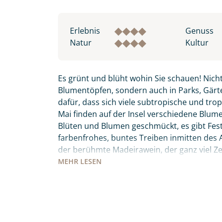
Erlebnis
Genuss
Natur
Kultur
Es grünt und blüht wohin Sie schauen! Nicht
Blumentöpfen, sondern auch in Parks, Gärte
dafür, dass sich viele subtropische und tro
Mai finden auf der Insel verschiedene Blumenf
Blüten und Blumen geschmückt, es gibt Fes
Individuelle Anfrage
farbenfrohes, buntes Treiben inmitten des Atl
der berühmte Madeirawein, der ganz viel 
wandeln. Der „Peixe Espada Preto“ – schwar
MEHR
LESEN
Herzlichen Dank für Ihre Kontaktau
bevor Sie ihn sich auf den Tischen der Mark
mit. Wir prüfen die Verfügbarkeit
keinesfalls Madeiras Nationalgericht „Espet
Traumreise.
den Holzkohlegrill zubereitet werden. Diese 
Meer, Entspannung, Kultur, Tradition und Kul
Persönliche Daten
persönlich seine Wahlheimat auf 3 inkludier