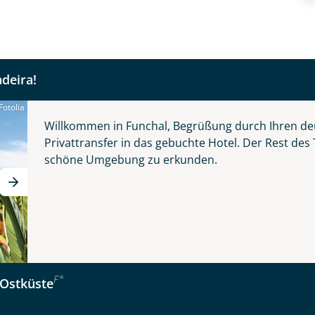
ins authentische Madeira.
Nachname
deira!
Telefon
Fotolia
© Grecaud Paul - stock.adobe.com
Willkommen in Funchal, Begrüßung durch Ihren de
Privattransfer in das gebuchte Hotel. Der Rest des
schöne Umgebung zu erkunden.
Reise
Anzahl Kinder
Alter
 - schönste Blume des Atlantiks
F
*
Ostküste
kliste
Instagram