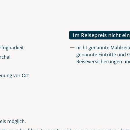
uns sehr wichtig!
lüsselt an unseren Server geschickt. Mit Absenden des Formu
errufhinweise
zur Kenntnis genommen und akzeptiert hab
Im Reisepreis nicht ei
rfügbarkeit
nicht genannte Mahlzeite
genannte Eintritte und 
nchal
Reiseversicherungen un
euung vor Ort
eis möglich.