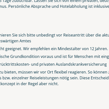
r 5 Tage zubuchbar. Lassen Sie sich von einem privaten, deut
s. Persönliche Absprache und Hotelabholung ist inklusive. 
ieren Sie sich bitte unbedingt vor Reiseantritt über die ak
 Auswärtigen Amtes
icht geeignet. Wir empfehlen ein Mindestalter von 12 Jahren.
sische Grundkondition voraus und ist für Menschen mit eing
rücktrittskosten- und privaten Auslandskrankversicherung
Küste von Madeira nahe Santana
 bieten, müssen wir vor Ort flexibel reagieren. So können z
© Rulan - stock.adobe.com
s bzw. einzelner Reiseleistungen nötig sein. Diese Entsch
konzept in der Regel aber nicht.