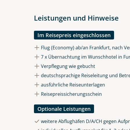
Datenschutz & Transparenz ist 
Die Anfrage wird via SSL versch
Datenschutzerklärung
und
Wid
Leistungen und Hinweise
Im Reisepreis eingeschlossen
Flug (Economy) ab/an Frankfurt, nach Ve
7 x Übernachtung im Wunschhotel in Fu
Verpflegung wie gebucht
deutschsprachige Reiseleitung und Betr
ausführliche Reiseunterlagen
Reisepreissicherungsschein
Optionale Leistungen
weitere Abflughäfen D/A/CH gegen Aufpr