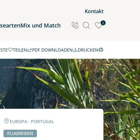
Kontakt
0
isearten
Mix und Match
ISTE
TEILEN
PDF DOWNLOADEN
DRUCKEN
Ozeanien
Südamerika
EUROPA · PORTUGAL
FLUGREISEN