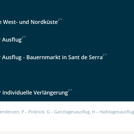
Option 2
 Reisen auf der Merkliste
WhatsApp
F
*
 West- und Nordküste
F
*
r Ausflug
per E-Mail senden
F
*
r Ausflug - Bauernmarkt in Sant de Serra
en
F
*
 individuelle Verlängerung
endessen, P – Picknick, G – Ganztagesausflug, H – Halbtagesausflug,