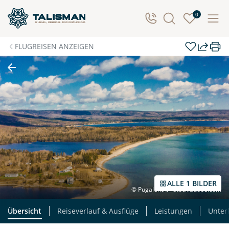
0
FLUGREISEN ANZEIGEN
ALLE 1 BILDER
© Pugalenthi - stock.adobe.com
Übersicht
Reiseverlauf & Ausflüge
Leistungen
Unter