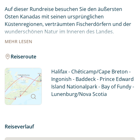
Auf dieser Rundreise besuchen Sie den äußersten
Osten Kanadas mit seinen ursprünglichen
Küstenregionen, verträumten Fischerdörfern und der
wunderschönen Natur im Inneren des Landes.
MEHR
LESEN
Eher untypisch für den klassischen Kanadaurlaub, aber
sehr typisch für Nova Scotia ist die enorme
Reiseroute
Küstenlänge von rund 7.600 Kilometern mit
feinsandigen und kilometerlangen Sandstränden bis
Halifax - Chéticamp/Cape Breton -
hin zu kleinen Buchten.
Ingonish - Baddeck - Prince Edward
Die kleine Insel Prince Edward Island im Golf von St.
Island Nationalpark - Bay of Fundy -
Lawrence ist ein atemberaubendes Reiseziel mit einer
Lunenburg/Nova Scotia
sanften Landschaft, keltischem Einfluss und gleichzeitig
als Geburtsort von Kanada bekannt, denn hier wurde
im Jahr 1864 die Charlottetown-Konferenz abgehalten.
New Brunswick - das klingt doch wie..? Richtig. Nach
Reiseverlauf
Braunschweig. Unter den vielen Einwanderern in die
Neue Welt waren hier an der Ostküste besonders viele