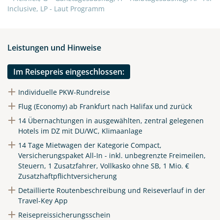
Inclusive, LP - Laut Programm
Telegram
Leistungen und Hinweise
per E-Mail senden
Im Reisepreis eingeschlossen:
Link kopieren
Individuelle PKW-Rundreise
Flug (Economy) ab Frankfurt nach Halifax und zurück
14 Übernachtungen in ausgewählten, zentral gelegenen
Hotels im DZ mit DU/WC, Klimaanlage
14 Tage Mietwagen der Kategorie Compact,
Versicherungspaket All-In - inkl. unbegrenzte Freimeilen,
Steuern, 1 Zusatzfahrer, Vollkasko ohne SB, 1 Mio. €
Zusatzhaftpflichtversicherung
Detaillierte Routenbeschreibung und Reiseverlauf in der
Travel-Key App
Reisepreissicherungsschein