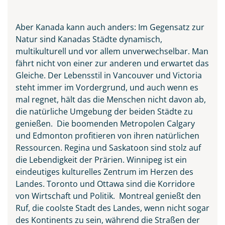
Aber Kanada kann auch anders: Im Gegensatz zur
Natur sind Kanadas Städte dynamisch,
multikulturell und vor allem unverwechselbar. Man
fährt nicht von einer zur anderen und erwartet das
Ingonish Beach separated
Gleiche. Der Lebensstil in Vancouver und Victoria
between the Sea and the City,
steht immer im Vordergrund, und auch wenn es
Cape Breton Island
mal regnet, hält das die Menschen nicht davon ab,
die natürliche Umgebung der beiden Städte zu
© Pugalenthi - stock.adobe.com
genießen. Die boomenden Metropolen Calgary
und Edmonton profitieren von ihren natürlichen
Ressourcen. Regina und Saskatoon sind stolz auf
die Lebendigkeit der Prärien. Winnipeg ist ein
eindeutiges kulturelles Zentrum im Herzen des
Landes. Toronto und Ottawa sind die Korridore
von Wirtschaft und Politik. Montreal genießt den
Ruf, die coolste Stadt des Landes, wenn nicht sogar
des Kontinents zu sein, während die Straßen der