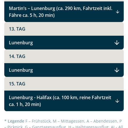
Martin’s – Lunenburg (ca. 290 km, Fahrtzeit inkl.
Fähre ca. 5 h, 20 min)
Teile diese Reise
13. TAG
Lunenburg
Kanadas Atlantikprovinzen Nova Scotia,
Prince Edward Island und New Brunswick
14. TAG
Lunenburg
Facebook
15. TAG
Instagram
Lunenburg - Halifax (ca. 100 km, reine Fahrtzeit
ca. 1 h, 20 min)
X
* Legende
F – Frühstück, M – Mittagessen, A – Abendessen, P
WhatsApp
– Picknick, G – Ganztagesausflug, H – Halbtagesausflug, AI - All