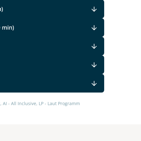
n)
0 min)
 AI - All Inclusive, LP - Laut Programm