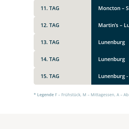
11. TAG
Moncton – St
12. TAG
Martin’s – L
13. TAG
Lunenburg
14. TAG
Lunenburg
15. TAG
Lunenburg - 
* Legende
F – Frühstück, M – Mittagessen, A – Ab