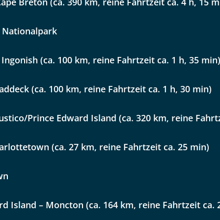
pe Breton (ca. 390 km, reine Fahrtzeit ca. 4 h, 15 m
 Reisen auf der Merkliste
WhatsApp
Auswahl übernehmen
 Nationalpark
Auswahl übernehmen
per E-Mail senden
Ingonish (ca. 100 km, reine Fahrtzeit ca. 1 h, 35 min
addeck (ca. 100 km, reine Fahrtzeit ca. 1 h, 30 min)
en
stico/Prince Edward Island (ca. 320 km, reine Fahrtze
arlottetown (ca. 27 km, reine Fahrtzeit ca. 25 min)
wn
d Island – Moncton (ca. 164 km, reine Fahrtzeit ca. 