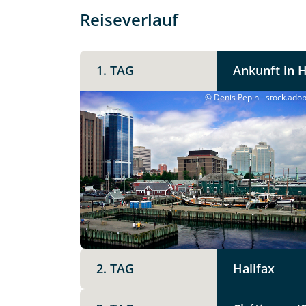
Reiseverlauf
1. TAG
Ankunft in H
© Denis Pepin - stock.ado
Teile diese 
Kanadas
New Br
Dau
Termin wählen
2. TAG
Halifax
Mer
Facebook
15