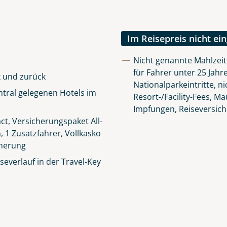
Im Reisepreis nicht ei
Nicht genannte Mahlzei
für Fahrer unter 25 Jahre
x und zurück
Nationalparkeintritte, n
tral gelegenen Hotels im
Resort-/Facility-Fees, M
Impfungen, Reiseversic
t, Versicherungspaket All-
n, 1 Zusatzfahrer, Vollkasko
cherung
everlauf in der Travel-Key