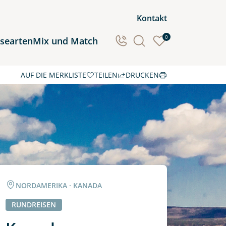
Kontakt
0
isearten
Mix und Match
AUF DIE MERKLISTE
TEILEN
DRUCKEN
Ozeanien
Südamerika
NORDAMERIKA · KANADA
RUNDREISEN