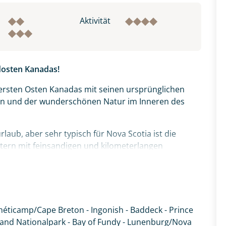
Aktivität
dosten Kanadas!
ersten Osten Kanadas mit seinen ursprünglichen
rn und der wunderschönen Natur im Inneren des
laub, aber sehr typisch für Nova Scotia ist die
tern mit feinsandigen und kilometerlangen
lf von St. Lawrence ist ein atemberaubendes Reiseziel
nfluss und gleichzeitig als Geburtsort von Kanada
 Charlottetown-Konferenz abgehalten.
Chéticamp/Cape Breton - Ingonish - Baddeck - Prince
tig. Nach Braunschweig. Unter den vielen
land Nationalpark - Bay of Fundy - Lunenburg/Nova