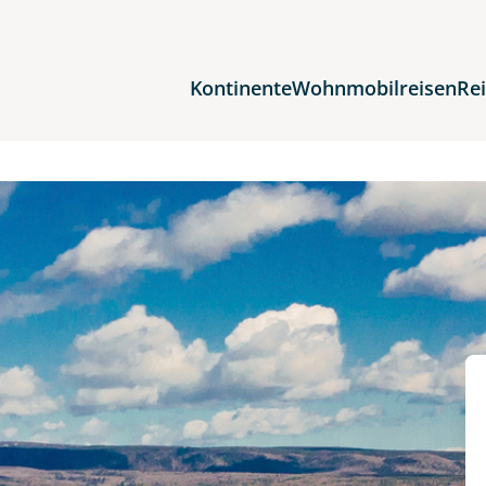
Kontinente
Wohnmobilreisen
Re
Reiseziele
Afrika
Asien
Europa
Nordamerika