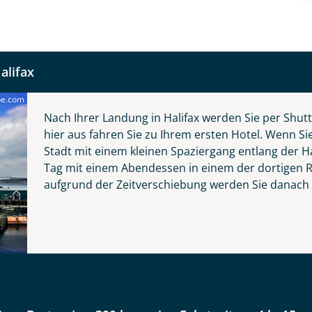
alifax
be.com
Nach Ihrer Landung in Halifax werden Sie per Shu
hier aus fahren Sie zu Ihrem ersten Hotel. Wenn Si
Stadt mit einem kleinen Spaziergang entlang der H
Reise
Tag mit einem Abendessen in einem der dortigen 
aufgrund der Zeitverschiebung werden Sie danach s
 Atlantikprovinzen Nova Scotia, Prince Edwar
unswick
er wählen
kliste
Instagram
 Tage