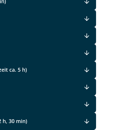
in)
)
it ca. 5 h)
2 h, 30 min)