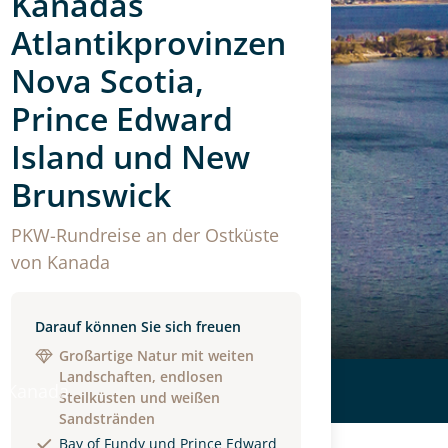
Kanadas
Atlantikprovinzen
Nova Scotia,
Prince Edward
Island und New
Brunswick
PKW-Rundreise an der Ostküste
von Kanada
Darauf können Sie sich freuen
Großartige Natur mit weiten
Landschaften, endlosen
 Kanada
Steilküsten und weißen
Sandstränden
Bay of Fundy und Prince Edward