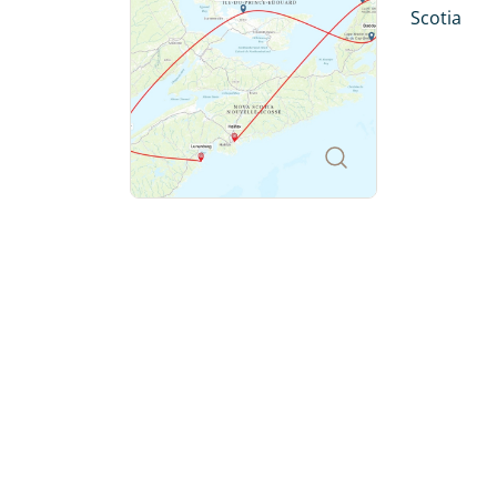
Einwanderern in die Neue Welt waren hier 
Scotia
Brunswick und die Bay of Fundy offenbaren
mit zuweilen etwas verschrobenen aber li
Naturwundern Nordamerikas zählenden spe
Überzeugen Sie sich selbst, und lassen Sie
Ostkanadas!