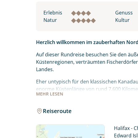
Erlebnis
Genuss
Natur
Kultur
Herzlich willkommen im zauberhaften Nor
Auf dieser Rundreise besuchen Sie den äuß
Küstenregionen, verträumten Fischerdörfe
Landes.
Eher untypisch für den klassischen Kanadaur
enorme Küstenlänge von rund 7.600 Kilome
MEHR
LESEN
Sandstränden bis hin zu kleinen Buchten.
Die kleine Insel Prince Edward Island im Go
Reiseroute
mit einer sanften Landschaft, keltischem Ei
bekannt, denn hier wurde im Jahr 1864 die
Halifax - 
New Brunswick - das klingt doch wie..? Rich
Edward Is