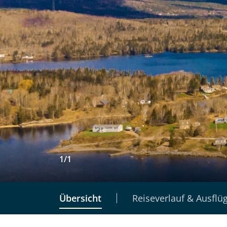
1
/
1
Übersicht
Reiseverlauf & Ausflü