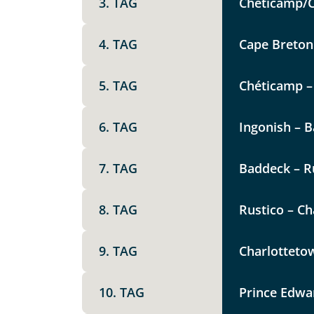
3. TAG
Chéticamp/Ca
Keine
X
4. TAG
Cape Breton
Telegram
5. TAG
Chéticamp – 
6. TAG
Ingonish – B
Link kopier
7. TAG
Baddeck – Ru
8. TAG
Rustico – Ch
9. TAG
Charlotteto
10. TAG
Prince Edwar