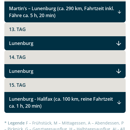
Martin’s – Lunenburg (ca. 290 km, Fahrtzeit inkl.
Fähre ca. 5 h, 20 min)
Teile diese Reise
13. TAG
Lunenburg
Kanadas Atlantikprovinzen Nova Scotia,
Prince Edward Island und New Brunswick
14. TAG
Lunenburg
Facebook
15. TAG
Instagram
Lunenburg - Halifax (ca. 100 km, reine Fahrtzeit
ca. 1 h, 20 min)
X
* Legende
F – Frühstück, M – Mittagessen, A – Abendessen, P
WhatsApp
– Picknick, G – Ganztagesausflug, H – Halbtagesausflug, AI - All