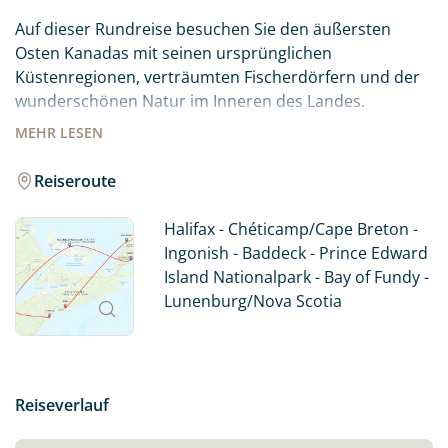
Auf dieser Rundreise besuchen Sie den äußersten
Osten Kanadas mit seinen ursprünglichen
Küstenregionen, verträumten Fischerdörfern und der
wunderschönen Natur im Inneren des Landes.
MEHR
LESEN
Eher untypisch für den klassischen Kanadaurlaub, aber
sehr typisch für Nova Scotia ist die enorme
Reiseroute
Küstenlänge von rund 7.600 Kilometern mit
feinsandigen und kilometerlangen Sandstränden bis
Halifax - Chéticamp/Cape Breton -
hin zu kleinen Buchten.
Ingonish - Baddeck - Prince Edward
Die kleine Insel Prince Edward Island im Golf von St.
Island Nationalpark - Bay of Fundy -
Lawrence ist ein atemberaubendes Reiseziel mit einer
Lunenburg/Nova Scotia
sanften Landschaft, keltischem Einfluss und gleichzeitig
als Geburtsort von Kanada bekannt, denn hier wurde
im Jahr 1864 die Charlottetown-Konferenz abgehalten.
New Brunswick - das klingt doch wie..? Richtig. Nach
Reiseverlauf
Braunschweig. Unter den vielen Einwanderern in die
Neue Welt waren hier an der Ostküste besonders viele