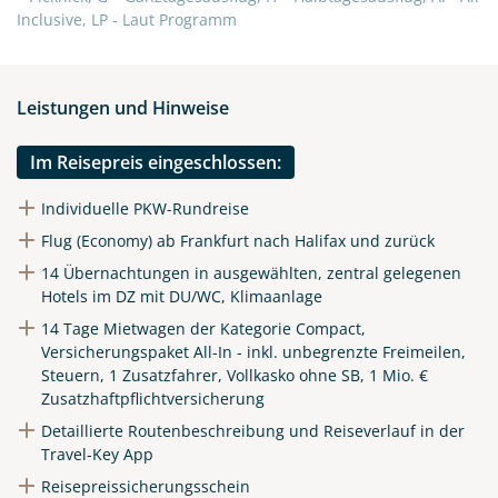
Inclusive, LP - Laut Programm
Telegram
Leistungen und Hinweise
per E-Mail senden
Im Reisepreis eingeschlossen:
Link kopieren
Individuelle PKW-Rundreise
Flug (Economy) ab Frankfurt nach Halifax und zurück
14 Übernachtungen in ausgewählten, zentral gelegenen
Hotels im DZ mit DU/WC, Klimaanlage
14 Tage Mietwagen der Kategorie Compact,
Versicherungspaket All-In - inkl. unbegrenzte Freimeilen,
Steuern, 1 Zusatzfahrer, Vollkasko ohne SB, 1 Mio. €
Zusatzhaftpflichtversicherung
Detaillierte Routenbeschreibung und Reiseverlauf in der
Travel-Key App
Reisepreissicherungsschein