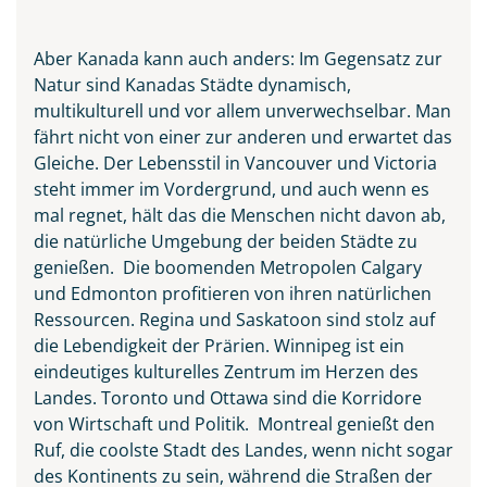
Aber Kanada kann auch anders: Im Gegensatz zur
Natur sind Kanadas Städte dynamisch,
multikulturell und vor allem unverwechselbar. Man
fährt nicht von einer zur anderen und erwartet das
Ingonish Beach separated
Gleiche. Der Lebensstil in Vancouver und Victoria
between the Sea and the City,
steht immer im Vordergrund, und auch wenn es
Cape Breton Island
mal regnet, hält das die Menschen nicht davon ab,
die natürliche Umgebung der beiden Städte zu
© Pugalenthi - stock.adobe.com
genießen. Die boomenden Metropolen Calgary
und Edmonton profitieren von ihren natürlichen
Ressourcen. Regina und Saskatoon sind stolz auf
die Lebendigkeit der Prärien. Winnipeg ist ein
eindeutiges kulturelles Zentrum im Herzen des
Landes. Toronto und Ottawa sind die Korridore
von Wirtschaft und Politik. Montreal genießt den
Ruf, die coolste Stadt des Landes, wenn nicht sogar
des Kontinents zu sein, während die Straßen der