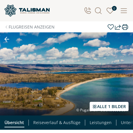
0
FLUGREISEN ANZEIGEN
ALLE 1 BILDER
© Pugalenthi - stock.adobe.com
Übersicht
Reiseverlauf & Ausflüge
Leistungen
Unter