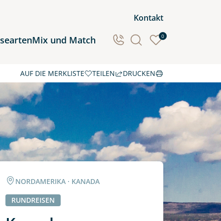
Kontakt
0
isearten
Mix und Match
AUF DIE MERKLISTE
TEILEN
DRUCKEN
Ozeanien
Südamerika
NORDAMERIKA · KANADA
RUNDREISEN