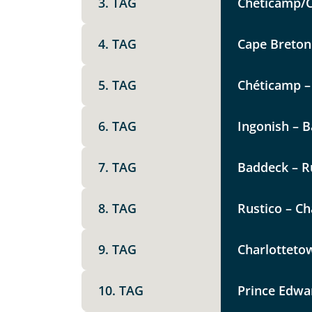
3. TAG
Chéticamp/Ca
Keine
X
4. TAG
Cape Breton
Telegram
5. TAG
Chéticamp – 
6. TAG
Ingonish – B
Link kopier
7. TAG
Baddeck – Ru
8. TAG
Rustico – Ch
9. TAG
Charlotteto
10. TAG
Prince Edwar