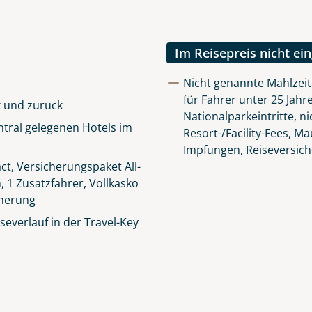
Im Reisepreis nicht ei
Nicht genannte Mahlzei
für Fahrer unter 25 Jahre
x und zurück
Nationalparkeintritte, n
tral gelegenen Hotels im
Resort-/Facility-Fees, M
Impfungen, Reiseversic
t, Versicherungspaket All-
n, 1 Zusatzfahrer, Vollkasko
cherung
everlauf in der Travel-Key