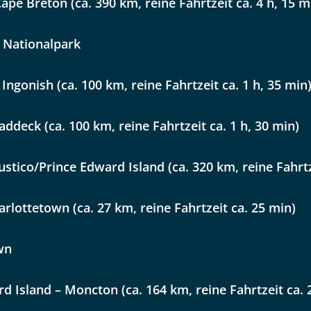
pe Breton (ca. 390 km, reine Fahrtzeit ca. 4 h, 15 m
 Reisen auf der Merkliste
WhatsApp
Auswahl übernehmen
 Nationalpark
Auswahl übernehmen
per E-Mail senden
Ingonish (ca. 100 km, reine Fahrtzeit ca. 1 h, 35 min
addeck (ca. 100 km, reine Fahrtzeit ca. 1 h, 30 min)
en
stico/Prince Edward Island (ca. 320 km, reine Fahrtze
arlottetown (ca. 27 km, reine Fahrtzeit ca. 25 min)
wn
d Island – Moncton (ca. 164 km, reine Fahrtzeit ca. 