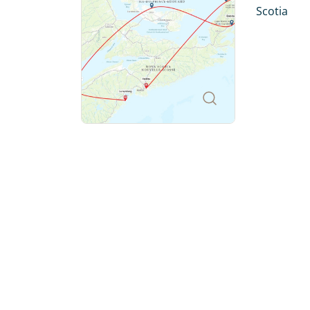
Einwanderern in die Neue Welt waren hier 
Scotia
Brunswick und die Bay of Fundy offenbaren
mit zuweilen etwas verschrobenen aber li
Naturwundern Nordamerikas zählenden spe
Überzeugen Sie sich selbst, und lassen Sie
Ostkanadas!