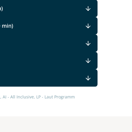
n)
0 min)
 AI - All Inclusive, LP - Laut Programm