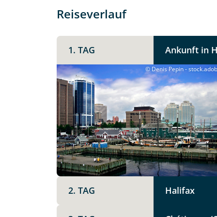
Reiseverlauf
1. TAG
Ankunft in H
© Denis Pepin - stock.ado
Teile diese 
Kanadas
New Br
Dau
Termin wählen
2. TAG
Halifax
Mer
Facebook
15