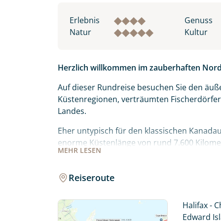
Erlebnis
Genuss
Natur
Kultur
Herzlich willkommen im zauberhaften Nor
Auf dieser Rundreise besuchen Sie den äuß
Küstenregionen, verträumten Fischerdörfe
Landes.
Eher untypisch für den klassischen Kanadaur
enorme Küstenlänge von rund 7.600 Kilome
MEHR
LESEN
Sandstränden bis hin zu kleinen Buchten.
Die kleine Insel Prince Edward Island im Go
Reiseroute
mit einer sanften Landschaft, keltischem Ei
bekannt, denn hier wurde im Jahr 1864 die
Halifax - 
New Brunswick - das klingt doch wie..? Rich
Edward Is