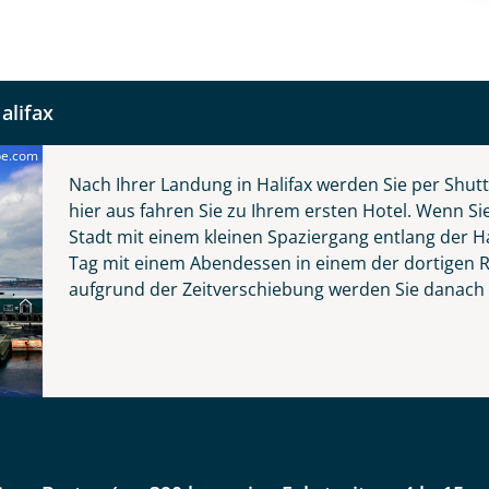
alifax
be.com
Nach Ihrer Landung in Halifax werden Sie per Shu
hier aus fahren Sie zu Ihrem ersten Hotel. Wenn Si
Stadt mit einem kleinen Spaziergang entlang der H
Reise
Tag mit einem Abendessen in einem der dortigen 
aufgrund der Zeitverschiebung werden Sie danach s
 Atlantikprovinzen Nova Scotia, Prince Edwar
unswick
er wählen
kliste
Instagram
 Tage