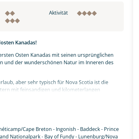
Aktivität
dosten Kanadas!
ersten Osten Kanadas mit seinen ursprünglichen
rn und der wunderschönen Natur im Inneren des
laub, aber sehr typisch für Nova Scotia ist die
tern mit feinsandigen und kilometerlangen
lf von St. Lawrence ist ein atemberaubendes Reiseziel
nfluss und gleichzeitig als Geburtsort von Kanada
 Charlottetown-Konferenz abgehalten.
Chéticamp/Cape Breton - Ingonish - Baddeck - Prince
tig. Nach Braunschweig. Unter den vielen
land Nationalpark - Bay of Fundy - Lunenburg/Nova