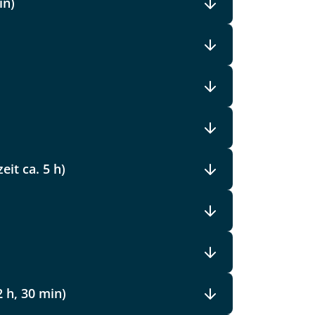
in)
)
it ca. 5 h)
2 h, 30 min)