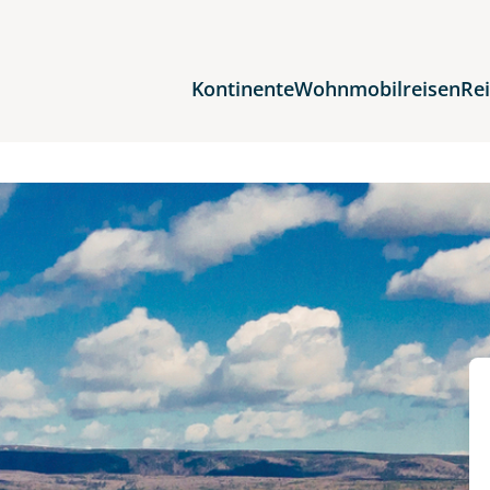
Kontinente
Wohnmobilreisen
Re
Reiseziele
Afrika
Asien
Europa
Nordamerika