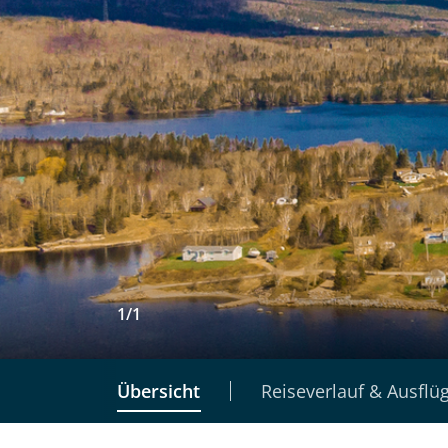
1
/
1
Übersicht
Reiseverlauf & Ausflü