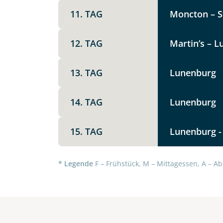
11. TAG
Moncton – St
12. TAG
Martin’s – L
13. TAG
Lunenburg
14. TAG
Lunenburg
15. TAG
Lunenburg - 
* Legende
F – Frühstück, M – Mittagessen, A – Ab