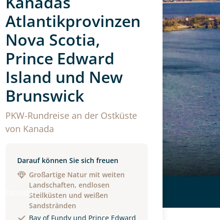
Kanadas
Atlantikprovinzen
Nova Scotia,
Prince Edward
Island und New
Brunswick
PKW-Rundreise an der Ostküste
von Kanada
Darauf können Sie sich freuen
Großartige Natur mit weiten
Landschaften, endlosen
 Kanada
Steilküsten und weißen
Sandstränden
Bay of Fundy und Prince Edward