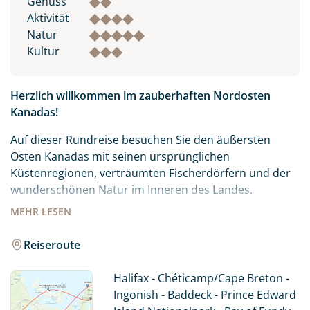
Genuss
Aktivität
Natur
Kultur
Herzlich willkommen im zauberhaften Nordosten
Kanadas!
Auf dieser Rundreise besuchen Sie den äußersten
Osten Kanadas mit seinen ursprünglichen
Küstenregionen, verträumten Fischerdörfern und der
wunderschönen Natur im Inneren des Landes.
MEHR
LESEN
Eher untypisch für den klassischen Kanadaurlaub, aber
sehr typisch für Nova Scotia ist die enorme
Reiseroute
Küstenlänge von rund 7.600 Kilometern mit
feinsandigen und kilometerlangen Sandstränden bis
Halifax - Chéticamp/Cape Breton -
hin zu kleinen Buchten.
Ingonish - Baddeck - Prince Edward
Die kleine Insel Prince Edward Island im Golf von St.