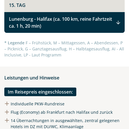
15. TAG
Kanadas Atlantikprovinzen Nova Scotia,
Prince Edward Island und New Brunswick
Lunenburg - Halifax (ca. 100 km, reine Fahrtzeit
ca. 1 h, 20 min)
Facebook
* Legende
F – Frühstück, M – Mittagessen, A – Abendessen, P
– Picknick, G – Ganztagesausflug, H – Halbtagesausflug, AI - All
Instagram
Inclusive, LP - Laut Programm
X
Leistungen und Hinweise
WhatsApp
Im Reisepreis eingeschlossen:
Telegram
Individuelle PKW-Rundreise
Flug (Economy) ab Frankfurt nach Halifax und zurück
per E-Mail senden
14 Übernachtungen in ausgewählten, zentral gelegenen
Hotels im DZ mit DU/WC, Klimaanlage