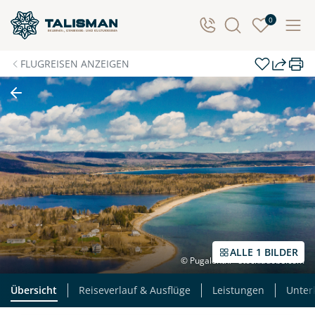
0
FLUGREISEN ANZEIGEN
ALLE 1 BILDER
© Pugalenthi - stock.adobe.com
Übersicht
Reiseverlauf & Ausflüge
Leistungen
Unter