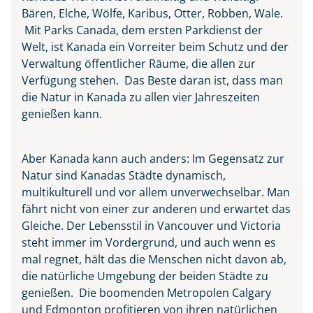
Bären, Elche, Wölfe, Karibus, Otter, Robben, Wale.
Mit Parks Canada, dem ersten Parkdienst der
Welt, ist Kanada ein Vorreiter beim Schutz und der
Verwaltung öffentlicher Räume, die allen zur
Verfügung stehen. Das Beste daran ist, dass man
die Natur in Kanada zu allen vier Jahreszeiten
genießen kann.
Aber Kanada kann auch anders: Im Gegensatz zur
Natur sind Kanadas Städte dynamisch,
multikulturell und vor allem unverwechselbar. Man
fährt nicht von einer zur anderen und erwartet das
Gleiche. Der Lebensstil in Vancouver und Victoria
steht immer im Vordergrund, und auch wenn es
Ingonish Beach separated
mal regnet, hält das die Menschen nicht davon ab,
between the Sea and the City,
die natürliche Umgebung der beiden Städte zu
Cape Breton Island
genießen. Die boomenden Metropolen Calgary
© Pugalenthi - stock.adobe.com
und Edmonton profitieren von ihren natürlichen