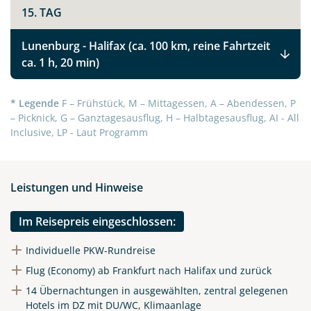
15. TAG
Kanadas Atlantikprovinzen Nova Scotia,
Prince Edward Island und New Brunswick
Lunenburg - Halifax (ca. 100 km, reine Fahrtzeit
ca. 1 h, 20 min)
Facebook
* Legende
F – Frühstück, M – Mittagessen, A – Abendessen, P
– Picknick, G – Ganztagesausflug, H – Halbtagesausflug, AI - All
Instagram
Inclusive, LP - Laut Programm
X
Leistungen und Hinweise
WhatsApp
Im Reisepreis eingeschlossen:
Telegram
Individuelle PKW-Rundreise
Flug (Economy) ab Frankfurt nach Halifax und zurück
per E-Mail senden
14 Übernachtungen in ausgewählten, zentral gelegenen
Hotels im DZ mit DU/WC, Klimaanlage