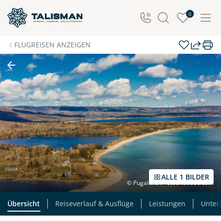
0
FLUGREISEN ANZEIGEN
ALLE 1 BILDER
© Pugalenthi - stock.adobe.com
Übersicht
Reiseverlauf & Ausflüge
Leistungen
Unter