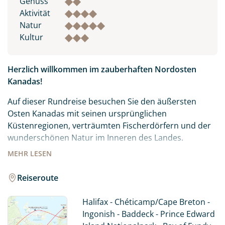
Genuss
Aktivität
Natur
Kultur
Herzlich willkommen im zauberhaften Nordosten
Kanadas!
Auf dieser Rundreise besuchen Sie den äußersten
Osten Kanadas mit seinen ursprünglichen
Küstenregionen, verträumten Fischerdörfern und der
wunderschönen Natur im Inneren des Landes.
MEHR
LESEN
Eher untypisch für den klassischen Kanadaurlaub, aber
sehr typisch für Nova Scotia ist die enorme
Reiseroute
Küstenlänge von rund 7.600 Kilometern mit
feinsandigen und kilometerlangen Sandstränden bis
Halifax - Chéticamp/Cape Breton -
hin zu kleinen Buchten.
Ingonish - Baddeck - Prince Edward
Die kleine Insel Prince Edward Island im Golf von St.