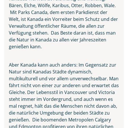
Bären, Elche, Wölfe, Karibus, Otter, Robben, Wale.
Mit Parks Canada, dem ersten Parkdienst der
Welt, ist Kanada ein Vorreiter beim Schutz und der
Verwaltung öffentlicher Räume, die allen zur
Verfügung stehen. Das Beste daran ist, dass man
die Natur in Kanada zu allen vier Jahreszeiten
genießen kann.
Aber Kanada kann auch anders: Im Gegensatz zur
Natur sind Kanadas Städte dynamisch,
multikulturell und vor allem unverwechselbar. Man
fährt nicht von einer zur anderen und erwartet das
Gleiche. Der Lebensstil in Vancouver und Victoria
steht immer im Vordergrund, und auch wenn es
Ingonish Beach separated
mal regnet, hält das die Menschen nicht davon ab,
between the Sea and the City,
die natürliche Umgebung der beiden Städte zu
Cape Breton Island
genießen. Die boomenden Metropolen Calgary
© Pugalenthi - stock.adobe.com
und Edmonton profitieren von ihren natürlichen