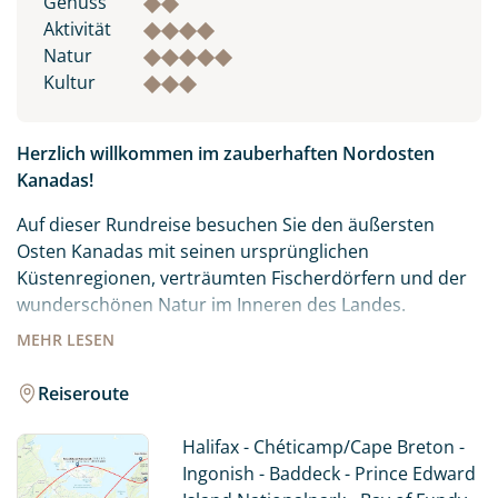
Genuss
Aktivität
Natur
Kultur
Herzlich willkommen im zauberhaften Nordosten
Kanadas!
Auf dieser Rundreise besuchen Sie den äußersten
Osten Kanadas mit seinen ursprünglichen
Küstenregionen, verträumten Fischerdörfern und der
wunderschönen Natur im Inneren des Landes.
MEHR
LESEN
Eher untypisch für den klassischen Kanadaurlaub, aber
sehr typisch für Nova Scotia ist die enorme
Reiseroute
Küstenlänge von rund 7.600 Kilometern mit
feinsandigen und kilometerlangen Sandstränden bis
Halifax - Chéticamp/Cape Breton -
hin zu kleinen Buchten.
Ingonish - Baddeck - Prince Edward
Die kleine Insel Prince Edward Island im Golf von St.