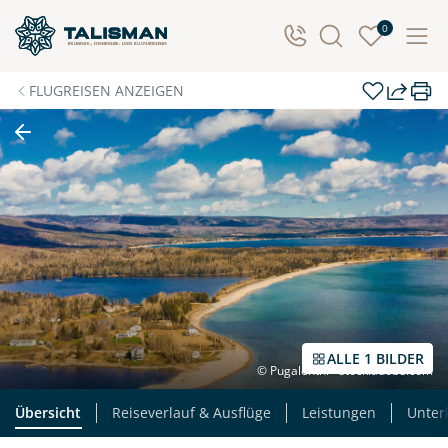
0
FLUGREISEN ANZEIGEN
ALLE 1 BILDER
© Pugalenthi - stock.adobe.com
Übersicht
Reiseverlauf & Ausflüge
Leistungen
Unter