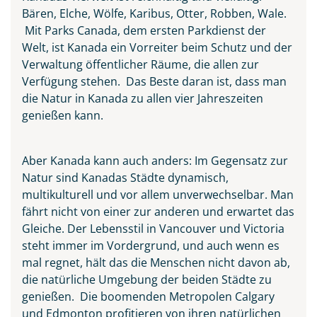
Bären, Elche, Wölfe, Karibus, Otter, Robben, Wale.
Mit Parks Canada, dem ersten Parkdienst der
Welt, ist Kanada ein Vorreiter beim Schutz und der
Verwaltung öffentlicher Räume, die allen zur
Verfügung stehen. Das Beste daran ist, dass man
die Natur in Kanada zu allen vier Jahreszeiten
genießen kann.
Aber Kanada kann auch anders: Im Gegensatz zur
Natur sind Kanadas Städte dynamisch,
multikulturell und vor allem unverwechselbar. Man
fährt nicht von einer zur anderen und erwartet das
Gleiche. Der Lebensstil in Vancouver und Victoria
steht immer im Vordergrund, und auch wenn es
Ingonish Beach separated
mal regnet, hält das die Menschen nicht davon ab,
between the Sea and the City,
die natürliche Umgebung der beiden Städte zu
Cape Breton Island
genießen. Die boomenden Metropolen Calgary
© Pugalenthi - stock.adobe.com
und Edmonton profitieren von ihren natürlichen