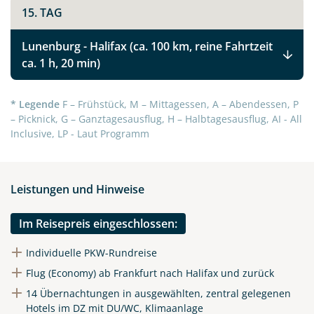
15. TAG
Kanadas Atlantikprovinzen Nova Scotia,
Prince Edward Island und New Brunswick
Lunenburg - Halifax (ca. 100 km, reine Fahrtzeit
ca. 1 h, 20 min)
Facebook
* Legende
F – Frühstück, M – Mittagessen, A – Abendessen, P
– Picknick, G – Ganztagesausflug, H – Halbtagesausflug, AI - All
Instagram
Inclusive, LP - Laut Programm
X
Leistungen und Hinweise
WhatsApp
Im Reisepreis eingeschlossen:
Telegram
Individuelle PKW-Rundreise
Flug (Economy) ab Frankfurt nach Halifax und zurück
per E-Mail senden
14 Übernachtungen in ausgewählten, zentral gelegenen
Hotels im DZ mit DU/WC, Klimaanlage