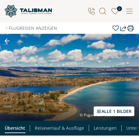
0
FLUGREISEN ANZEIGEN
ALLE 1 BILDER
© Pugalenthi - stock.adobe.com
Übersicht
Reiseverlauf & Ausflüge
Leistungen
Unter