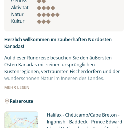
Genuss
Aktivität
Natur
Kultur
Herzlich willkommen im zauberhaften Nordosten
Kanadas!
Auf dieser Rundreise besuchen Sie den äußersten
Osten Kanadas mit seinen ursprünglichen
Küstenregionen, verträumten Fischerdörfern und der
wunderschönen Natur im Inneren des Landes.
MEHR
LESEN
Eher untypisch für den klassischen Kanadaurlaub, aber
sehr typisch für Nova Scotia ist die enorme
Reiseroute
Küstenlänge von rund 7.600 Kilometern mit
feinsandigen und kilometerlangen Sandstränden bis
Halifax - Chéticamp/Cape Breton -
hin zu kleinen Buchten.
Ingonish - Baddeck - Prince Edward
Die kleine Insel Prince Edward Island im Golf von St.