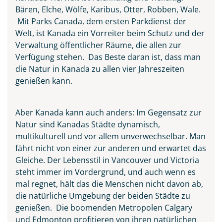
Bären, Elche, Wölfe, Karibus, Otter, Robben, Wale.
Mit Parks Canada, dem ersten Parkdienst der
Welt, ist Kanada ein Vorreiter beim Schutz und der
Verwaltung öffentlicher Räume, die allen zur
Verfügung stehen. Das Beste daran ist, dass man
die Natur in Kanada zu allen vier Jahreszeiten
genießen kann.
Aber Kanada kann auch anders: Im Gegensatz zur
Natur sind Kanadas Städte dynamisch,
multikulturell und vor allem unverwechselbar. Man
fährt nicht von einer zur anderen und erwartet das
Gleiche. Der Lebensstil in Vancouver und Victoria
steht immer im Vordergrund, und auch wenn es
Ingonish Beach separated
mal regnet, hält das die Menschen nicht davon ab,
between the Sea and the City,
die natürliche Umgebung der beiden Städte zu
Cape Breton Island
genießen. Die boomenden Metropolen Calgary
© Pugalenthi - stock.adobe.com
und Edmonton profitieren von ihren natürlichen