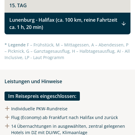
15. TAG
Kanadas Atlantikprovinzen Nova Scotia,
Prince Edward Island und New Brunswick
Lunenburg - Halifax (ca. 100 km, reine Fahrtzeit
ca. 1 h, 20 min)
Facebook
* Legende
F – Frühstück, M – Mittagessen, A – Abendessen, P
– Picknick, G – Ganztagesausflug, H – Halbtagesausflug, AI - All
Instagram
Inclusive, LP - Laut Programm
X
Leistungen und Hinweise
WhatsApp
Im Reisepreis eingeschlossen:
Telegram
Individuelle PKW-Rundreise
Flug (Economy) ab Frankfurt nach Halifax und zurück
per E-Mail senden
14 Übernachtungen in ausgewählten, zentral gelegenen
Hotels im DZ mit DU/WC, Klimaanlage