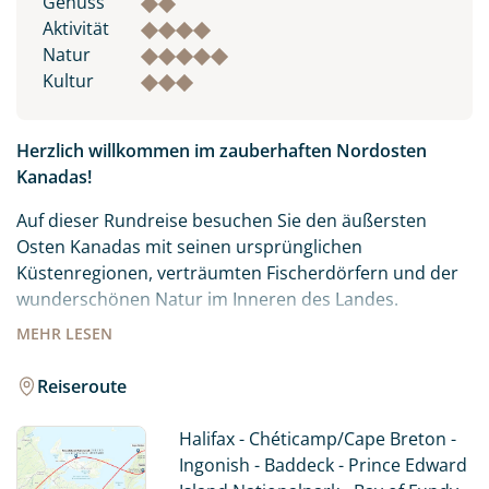
Genuss
Aktivität
Natur
Kultur
Herzlich willkommen im zauberhaften Nordosten
Kanadas!
Auf dieser Rundreise besuchen Sie den äußersten
Osten Kanadas mit seinen ursprünglichen
Küstenregionen, verträumten Fischerdörfern und der
wunderschönen Natur im Inneren des Landes.
MEHR
LESEN
Eher untypisch für den klassischen Kanadaurlaub, aber
sehr typisch für Nova Scotia ist die enorme
Reiseroute
Küstenlänge von rund 7.600 Kilometern mit
feinsandigen und kilometerlangen Sandstränden bis
Halifax - Chéticamp/Cape Breton -
hin zu kleinen Buchten.
Ingonish - Baddeck - Prince Edward
Die kleine Insel Prince Edward Island im Golf von St.