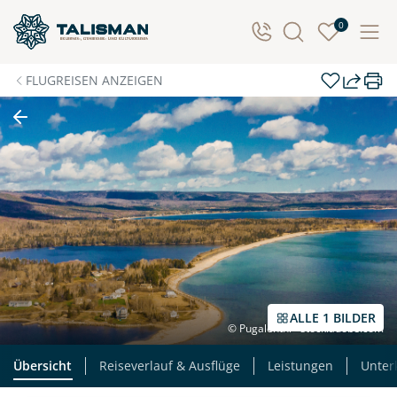
0
FLUGREISEN ANZEIGEN
ALLE 1 BILDER
© Pugalenthi - stock.adobe.com
Übersicht
Reiseverlauf & Ausflüge
Leistungen
Unter