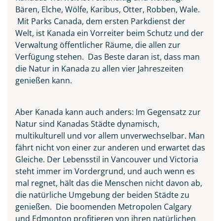
Bären, Elche, Wölfe, Karibus, Otter, Robben, Wale.
Mit Parks Canada, dem ersten Parkdienst der
Welt, ist Kanada ein Vorreiter beim Schutz und der
Verwaltung öffentlicher Räume, die allen zur
Verfügung stehen. Das Beste daran ist, dass man
die Natur in Kanada zu allen vier Jahreszeiten
genießen kann.
Aber Kanada kann auch anders: Im Gegensatz zur
Natur sind Kanadas Städte dynamisch,
multikulturell und vor allem unverwechselbar. Man
fährt nicht von einer zur anderen und erwartet das
Gleiche. Der Lebensstil in Vancouver und Victoria
steht immer im Vordergrund, und auch wenn es
Ingonish Beach separated
mal regnet, hält das die Menschen nicht davon ab,
between the Sea and the City,
die natürliche Umgebung der beiden Städte zu
Cape Breton Island
genießen. Die boomenden Metropolen Calgary
© Pugalenthi - stock.adobe.com
und Edmonton profitieren von ihren natürlichen