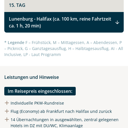
15. TAG
Kanadas Atlantikprovinzen Nova Scotia,
Prince Edward Island und New Brunswick
Lunenburg - Halifax (ca. 100 km, reine Fahrtzeit
ca. 1 h, 20 min)
Facebook
* Legende
F – Frühstück, M – Mittagessen, A – Abendessen, P
– Picknick, G – Ganztagesausflug, H – Halbtagesausflug, AI - All
Instagram
Inclusive, LP - Laut Programm
X
Leistungen und Hinweise
WhatsApp
Im Reisepreis eingeschlossen:
Telegram
Individuelle PKW-Rundreise
Flug (Economy) ab Frankfurt nach Halifax und zurück
per E-Mail senden
14 Übernachtungen in ausgewählten, zentral gelegenen
Hotels im DZ mit DU/WC, Klimaanlage