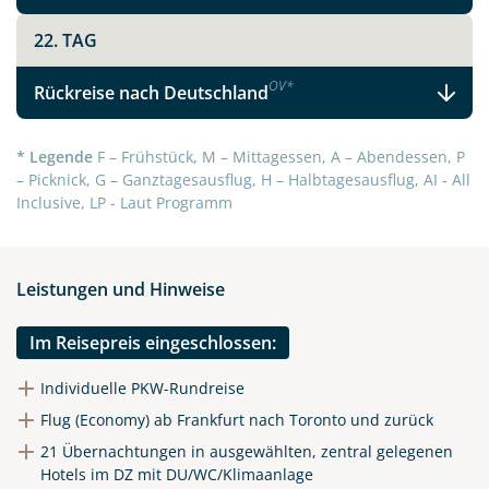
22. TAG
OV
*
Rückreise nach Deutschland
* Legende
F – Frühstück, M – Mittagessen, A – Abendessen, P
– Picknick, G – Ganztagesausflug, H – Halbtagesausflug, AI - All
Inclusive, LP - Laut Programm
Leistungen und Hinweise
Im Reisepreis eingeschlossen:
Individuelle PKW-Rundreise
Flug (Economy) ab Frankfurt nach Toronto und zurück
21 Übernachtungen in ausgewählten, zentral gelegenen
Hotels im DZ mit DU/WC/Klimaanlage