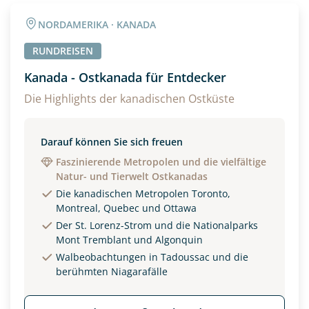
Angaben zur Reise
NORDAMERIKA · KANADA
Anzahl Erwachsener
Anzahl Kinder
RUNDREISEN
Kanada - Ostkanada für Entdecker
Alter
Die Highlights der kanadischen Ostküste
Darauf können Sie sich freuen
Unterkunft
Faszinierende Metropolen und die vielfältige
Natur- und Tierwelt Ostkanadas
DZ
EZ
Familienzimmer
Die kanadischen Metropolen Toronto,
Montreal, Quebec und Ottawa
Reisebeginn
Der St. Lorenz-Strom und die Nationalparks
Option 1
Mont Tremblant und Algonquin
Option 2
Walbeobachtungen in Tadoussac und die
berühmten Niagarafälle
Weitere Informationen