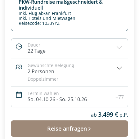
PKW-Rundreise maßgeschneidert &
individuell
Inkl. Flug ab/an Frankfurt
Inkl. Hotels und Mietwagen
Reisecode: 1033YYZ
Dauer
22 Tage
Gewünschte Belegung
2 Personen
Doppelzimmer
Termin wählen
Datenschutz & Transparenz ist uns sehr wichtig!
+77
So. 04.10.26 - So. 25.10.26
Die Anfrage wird via SSL verschlüsselt an unseren Server
geschickt. Mit Absenden des Formulars, erklären Sie, dass
3.499 €
ab
p.P.
Sie die
Datenschutzerklärung
und
Widerrufhinweise
zur
Kenntnis genommen und akzeptiert haben.
Reise anfragen