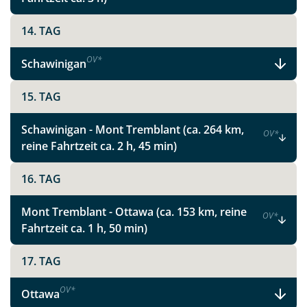
Faszinierende Nationalparks und
pulsierende Metropolen in Ostkanada
14. TAG
OV
*
Schawinigan
Facebook
15. TAG
Instagram
Schawinigan - Mont Tremblant (ca. 264 km,
OV
*
reine Fahrtzeit ca. 2 h, 45 min)
X
16. TAG
WhatsApp
Mont Tremblant - Ottawa (ca. 153 km, reine
OV
*
Fahrtzeit ca. 1 h, 50 min)
Telegram
17. TAG
per E-Mail senden
OV
*
Ottawa