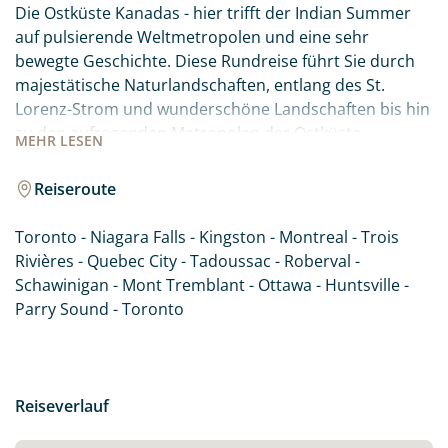
Die Ostküste Kanadas - hier trifft der Indian Summer
auf pulsierende Weltmetropolen und eine sehr
bewegte Geschichte. Diese Rundreise führt Sie durch
majestätische Naturlandschaften, entlang des St.
Lorenz-Strom und wunderschöne Landschaften bis hin
zu den aufregenden Metropolen der Ostküste.
MEHR
LESEN
Natürlich darf auch ein Besuch der beeindruckenden
Niagarafälle auf einer Reise durch Ostkanada nicht
Reiseroute
fehlen.
Toronto - Niagara Falls - Kingston - Montreal - Trois
Rivières - Quebec City - Tadoussac - Roberval -
Schawinigan - Mont Tremblant - Ottawa - Huntsville -
Parry Sound - Toronto
Reiseverlauf