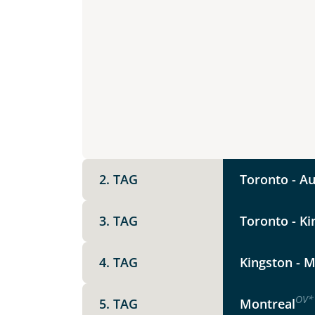
Option 1
Keine
X
Weitere Informationen
Telegram
Link kopier
2. TAG
Toronto - Au
3. TAG
Toronto - Ki
4. TAG
Kingston - M
OV
*
5. TAG
Montreal
Datenschutz & Transparenz ist 