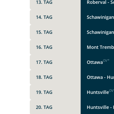
13. TAG
Roberval - S
14. TAG
Schawinigan
15. TAG
Schawinigan 
16. TAG
Mont Trembla
OV
*
17. TAG
Ottawa
18. TAG
Ottawa - Hun
OV
19. TAG
Huntsville
20. TAG
Huntsville -