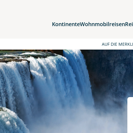
Kontinente
Wohnmobilreisen
Re
Reiseziele
AUF DIE MERKL
Afrika
Asien
Europa
Nordamerika