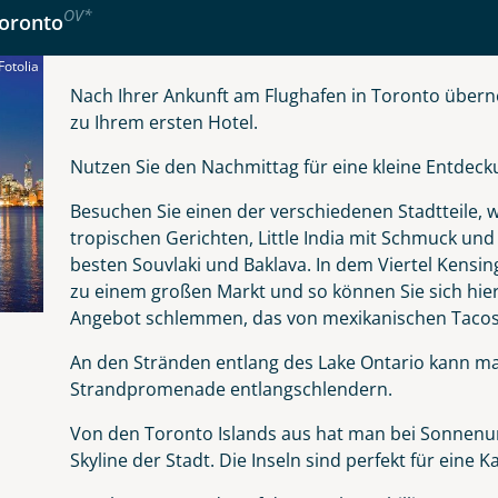
Nachname
OV
*
Toronto
otolia
Nach Ihrer Ankunft am Flughafen in Toronto über
Telefon
zu Ihrem ersten Hotel.
Nutzen Sie den Nachmittag für eine kleine Entdec
Besuchen Sie einen der verschiedenen Stadtteile, wie
tropischen Gerichten, Little India mit Schmuck un
Reise
besten Souvlaki und Baklava. In dem Viertel Kensing
Anzahl Kinder
Alter
zu einem großen Markt und so können Sie sich hier d
Angebot schlemmen, das von mexikanischen Tacos 
erende Nationalparks und pulsierende Metrop
An den Stränden entlang des Lake Ontario kann ma
ada
Strandpromenade entlangschlendern.
er wählen
Von den Toronto Islands aus hat man bei Sonnenun
kliste
Skyline der Stadt. Die Inseln sind perfekt für eine K
Instagram
 Tage