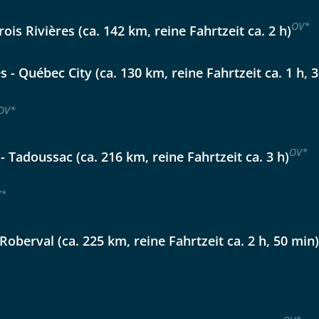
lüsselt an unseren Server geschickt. Mit Absenden des Formu
errufhinweise
zur Kenntnis genommen und akzeptiert hab
OV
*
ois Rivières (ca. 142 km, reine Fahrtzeit ca. 2 h)
s - Québec City (ca. 130 km, reine Fahrtzeit ca. 1 h, 
OV
*
OV
*
- Tadoussac (ca. 216 km, reine Fahrtzeit ca. 3 h)
V
*
Roberval (ca. 225 km, reine Fahrtzeit ca. 2 h, 50 min)