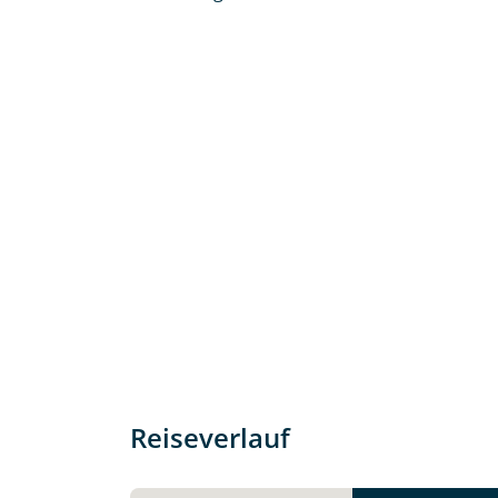
Individuelle Anfrage
Herzlichen Dank für Ihre Kontaktau
mit. Wir prüfen die Verfügbarkeit
Traumreise.
Reiseverlauf
Persönliche Daten