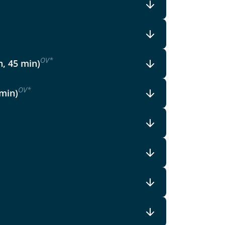
OV
*
h, 45 min)
OV
*
 min)