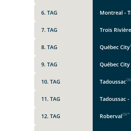
Die Anfrage wird via SSL versch
Datenschutzerklärung
und
Wid
6. TAG
Montreal - Tr
7. TAG
Trois Rivière
8. TAG
Québec City
9. TAG
Québec City 
O
10. TAG
Tadoussac
11. TAG
Tadoussac - 
OV
*
12. TAG
Roberval