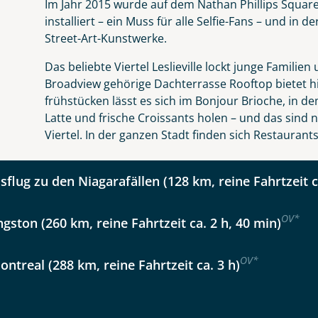
Im Jahr 2015 wurde auf dem Nathan Phillips Square
Option 2
installiert – ein Muss für alle Selfie-Fans – und in 
 Reisen auf der Merkliste
WhatsApp
Street-Art-Kunstwerke.
Auswahl übernehmen
Auswahl übernehmen
Das beliebte Viertel Leslieville lockt junge Familie
per E-Mail senden
Broadview gehörige Dachterrasse Rooftop bietet hie
frühstücken lässt es sich im Bonjour Brioche, in d
Latte und frische Croissants holen – und das sind 
en
Viertel. In der ganzen Stadt finden sich Restauran
sflug zu den Niagarafällen (128 km, reine Fahrtzeit c
OV
*
ngston (260 km, reine Fahrtzeit ca. 2 h, 40 min)
OV
*
ontreal (288 km, reine Fahrtzeit ca. 3 h)
uns sehr wichtig!