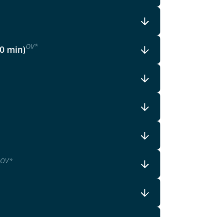
lars, erklären Sie, dass Sie die
en.
OV
*
30 min)
OV
*