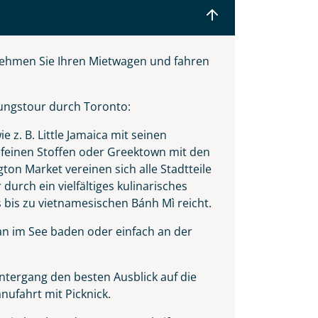
nehmen Sie Ihren Mietwagen und fahren
kungstour durch Toronto:
 z. B. Little Jamaica mit seinen
d feinen Stoffen oder Greektown mit den
ton Market vereinen sich alle Stadtteile
urch ein vielfältiges kulinarisches
bis zu vietnamesischen Bánh Mì reicht.
olen in
n im See baden oder einfach an der
tergang den besten Ausblick auf die
anufahrt mit Picknick.