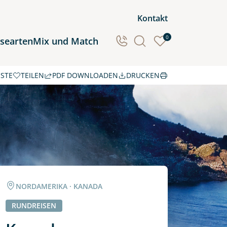
Kontakt
0
isearten
Mix und Match
ISTE
TEILEN
PDF DOWNLOADEN
DRUCKEN
Ozeanien
Südamerika
NORDAMERIKA · KANADA
RUNDREISEN