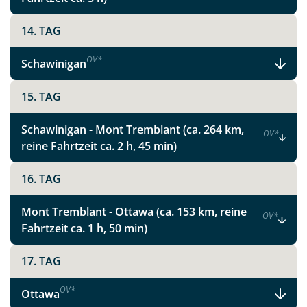
Faszinierende Nationalparks und
pulsierende Metropolen in Ostkanada
14. TAG
OV
*
Schawinigan
Facebook
15. TAG
Instagram
Schawinigan - Mont Tremblant (ca. 264 km,
OV
*
reine Fahrtzeit ca. 2 h, 45 min)
X
16. TAG
WhatsApp
Mont Tremblant - Ottawa (ca. 153 km, reine
OV
*
Fahrtzeit ca. 1 h, 50 min)
Telegram
17. TAG
per E-Mail senden
OV
*
Ottawa