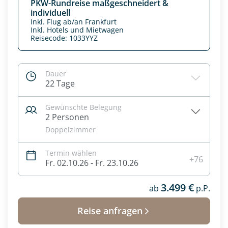
PKW-Rundreise maßgeschneidert &
individuell
Inkl. Flug ab/an Frankfurt
Inkl. Hotels und Mietwagen
Reisecode: 1033YYZ
Dauer
22 Tage
Gewünschte Belegung
2 Personen
Doppelzimmer
Termin wählen
Datenschutz & Transparenz ist uns sehr wichtig!
+76
Fr. 02.10.26 - Fr. 23.10.26
Die Anfrage wird via SSL verschlüsselt an unseren Server
geschickt. Mit Absenden des Formulars, erklären Sie, dass
3.499 €
ab
p.P.
Sie die
Datenschutzerklärung
und
Widerrufhinweise
zur
Kenntnis genommen und akzeptiert haben.
Reise anfragen