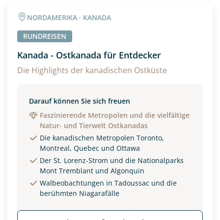
Angaben zur Reise
NORDAMERIKA · KANADA
Anzahl Erwachsener
Anzahl Kinder
RUNDREISEN
Kanada - Ostkanada für Entdecker
Alter
Die Highlights der kanadischen Ostküste
Darauf können Sie sich freuen
Unterkunft
Faszinierende Metropolen und die vielfältige
Natur- und Tierwelt Ostkanadas
DZ
EZ
Familienzimmer
Die kanadischen Metropolen Toronto,
Montreal, Quebec und Ottawa
Reisebeginn
Der St. Lorenz-Strom und die Nationalparks
Option 1
Mont Tremblant und Algonquin
Option 2
Walbeobachtungen in Tadoussac und die
berühmten Niagarafälle
Weitere Informationen