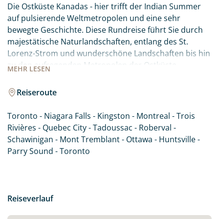
Die Ostküste Kanadas - hier trifft der Indian Summer
auf pulsierende Weltmetropolen und eine sehr
bewegte Geschichte. Diese Rundreise führt Sie durch
majestätische Naturlandschaften, entlang des St.
Lorenz-Strom und wunderschöne Landschaften bis hin
zu den aufregenden Metropolen der Ostküste.
MEHR
LESEN
Natürlich darf auch ein Besuch der beeindruckenden
Niagarafälle auf einer Reise durch Ostkanada nicht
Reiseroute
fehlen.
Toronto - Niagara Falls - Kingston - Montreal - Trois
Rivières - Quebec City - Tadoussac - Roberval -
Schawinigan - Mont Tremblant - Ottawa - Huntsville -
Parry Sound - Toronto
Reiseverlauf