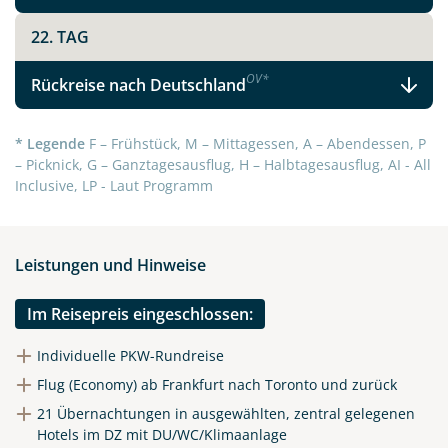
22. TAG
OV
*
Rückreise nach Deutschland
* Legende
F – Frühstück, M – Mittagessen, A – Abendessen, P
– Picknick, G – Ganztagesausflug, H – Halbtagesausflug, AI - All
Inclusive, LP - Laut Programm
Leistungen und Hinweise
Im Reisepreis eingeschlossen:
Individuelle PKW-Rundreise
Flug (Economy) ab Frankfurt nach Toronto und zurück
21 Übernachtungen in ausgewählten, zentral gelegenen
Hotels im DZ mit DU/WC/Klimaanlage