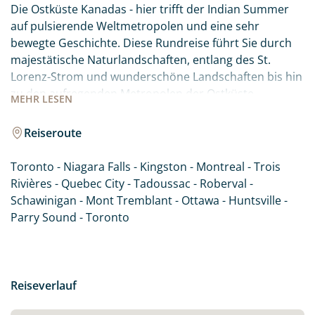
Die Ostküste Kanadas - hier trifft der Indian Summer
auf pulsierende Weltmetropolen und eine sehr
bewegte Geschichte. Diese Rundreise führt Sie durch
majestätische Naturlandschaften, entlang des St.
Lorenz-Strom und wunderschöne Landschaften bis hin
zu den aufregenden Metropolen der Ostküste.
MEHR
LESEN
Natürlich darf auch ein Besuch der beeindruckenden
Niagarafälle auf einer Reise durch Ostkanada nicht
Reiseroute
fehlen.
Toronto - Niagara Falls - Kingston - Montreal - Trois
Rivières - Quebec City - Tadoussac - Roberval -
Schawinigan - Mont Tremblant - Ottawa - Huntsville -
Parry Sound - Toronto
Reiseverlauf