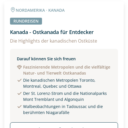
Angaben zur Reise
NORDAMERIKA · KANADA
Anzahl Erwachsener
Anzahl Kinder
RUNDREISEN
Kanada - Ostkanada für Entdecker
Alter
Die Highlights der kanadischen Ostküste
Darauf können Sie sich freuen
Unterkunft
Faszinierende Metropolen und die vielfältige
Natur- und Tierwelt Ostkanadas
DZ
EZ
Familienzimmer
Die kanadischen Metropolen Toronto,
Montreal, Quebec und Ottawa
Reisebeginn
Der St. Lorenz-Strom und die Nationalparks
Option 1
Mont Tremblant und Algonquin
Option 2
Walbeobachtungen in Tadoussac und die
berühmten Niagarafälle
Weitere Informationen