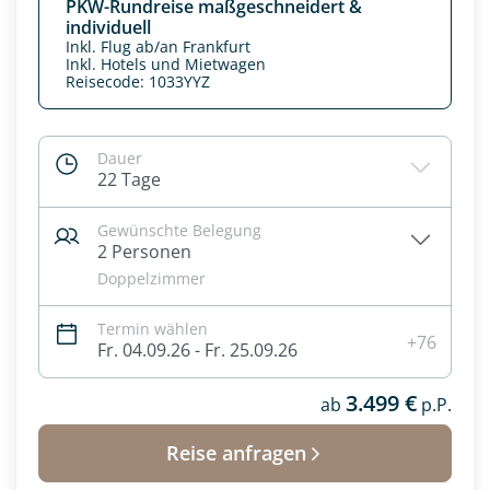
PKW-Rundreise maßgeschneidert &
individuell
Inkl. Flug ab/an Frankfurt
Inkl. Hotels und Mietwagen
Reisecode: 1033YYZ
Dauer
22 Tage
Gewünschte Belegung
2 Personen
Doppelzimmer
Termin wählen
Datenschutz & Transparenz ist uns sehr wichtig!
+76
Fr. 04.09.26 - Fr. 25.09.26
Die Anfrage wird via SSL verschlüsselt an unseren Server
geschickt. Mit Absenden des Formulars, erklären Sie, dass
3.499 €
ab
p.P.
Sie die
Datenschutzerklärung
und
Widerrufhinweise
zur
Kenntnis genommen und akzeptiert haben.
Reise anfragen