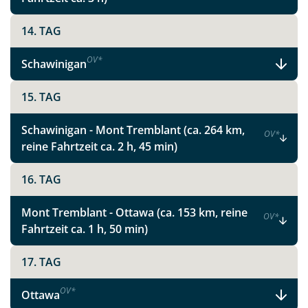
Faszinierende Nationalparks und
pulsierende Metropolen in Ostkanada
14. TAG
OV
*
Schawinigan
Facebook
15. TAG
Instagram
Schawinigan - Mont Tremblant (ca. 264 km,
OV
*
reine Fahrtzeit ca. 2 h, 45 min)
X
16. TAG
WhatsApp
Mont Tremblant - Ottawa (ca. 153 km, reine
OV
*
Fahrtzeit ca. 1 h, 50 min)
Telegram
17. TAG
per E-Mail senden
OV
*
Ottawa