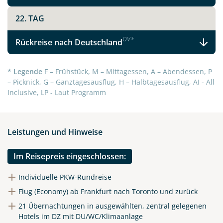
22. TAG
OV
*
Rückreise nach Deutschland
* Legende
F – Frühstück, M – Mittagessen, A – Abendessen, P
– Picknick, G – Ganztagesausflug, H – Halbtagesausflug, AI - All
Inclusive, LP - Laut Programm
Leistungen und Hinweise
Im Reisepreis eingeschlossen:
Individuelle PKW-Rundreise
Flug (Economy) ab Frankfurt nach Toronto und zurück
21 Übernachtungen in ausgewählten, zentral gelegenen
Hotels im DZ mit DU/WC/Klimaanlage