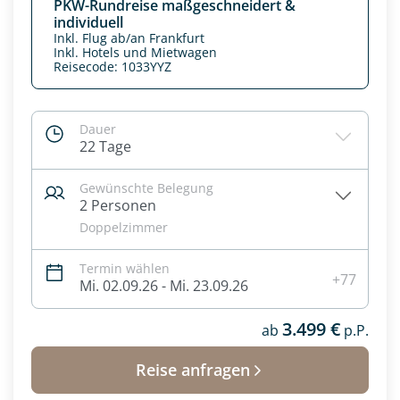
PKW-Rundreise maßgeschneidert &
individuell
Inkl. Flug ab/an Frankfurt
Inkl. Hotels und Mietwagen
Reisecode: 1033YYZ
Dauer
22 Tage
Gewünschte Belegung
2 Personen
Doppelzimmer
Termin wählen
Datenschutz & Transparenz ist uns sehr wichtig!
+77
Mi. 02.09.26 - Mi. 23.09.26
Die Anfrage wird via SSL verschlüsselt an unseren Server
geschickt. Mit Absenden des Formulars, erklären Sie, dass
3.499 €
ab
p.P.
Sie die
Datenschutzerklärung
und
Widerrufhinweise
zur
Kenntnis genommen und akzeptiert haben.
Reise anfragen