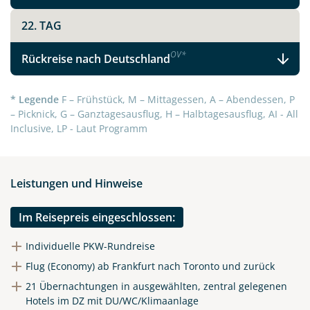
22. TAG
OV
*
Rückreise nach Deutschland
* Legende
F – Frühstück, M – Mittagessen, A – Abendessen, P
– Picknick, G – Ganztagesausflug, H – Halbtagesausflug, AI - All
Inclusive, LP - Laut Programm
Leistungen und Hinweise
Im Reisepreis eingeschlossen:
Individuelle PKW-Rundreise
Flug (Economy) ab Frankfurt nach Toronto und zurück
21 Übernachtungen in ausgewählten, zentral gelegenen
Hotels im DZ mit DU/WC/Klimaanlage