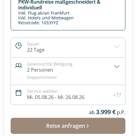
PKW-Rundreise maßgeschneidert &
individuell
Inkl. Flug ab/an Frankfurt
Inkl. Hotels und Mietwagen
Reisecode: 1033YYZ
Dauer
22 Tage
Gewünschte Belegung
2 Personen
Doppelzimmer
Termin wählen
Datenschutz & Transparenz ist uns sehr wichtig!
+77
Mi. 05.08.26 - Mi. 26.08.26
Die Anfrage wird via SSL verschlüsselt an unseren Server
geschickt. Mit Absenden des Formulars, erklären Sie, dass
3.999 €
ab
p.P.
Sie die
Datenschutzerklärung
und
Widerrufhinweise
zur
Kenntnis genommen und akzeptiert haben.
Reise anfragen