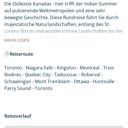
Die Ostküste Kanadas - hier trifft der Indian Summer
auf pulsierende Weltmetropolen und eine sehr
bewegte Geschichte. Diese Rundreise führt Sie durch
majestätische Naturlandschaften, entlang des St.
Lorenz-Strom und wunderschöne Landschaften bis hin
zu den aufregenden Metropolen der Ostküste.
MEHR
LESEN
Natürlich darf auch ein Besuch der beeindruckenden
Niagarafälle auf einer Reise durch Ostkanada nicht
Reiseroute
fehlen.
Toronto - Niagara Falls - Kingston - Montreal - Trois
Rivières - Quebec City - Tadoussac - Roberval -
Schawinigan - Mont Tremblant - Ottawa - Huntsville -
Parry Sound - Toronto
Reiseverlauf