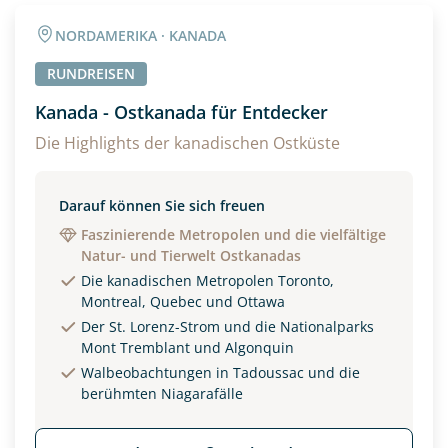
Angaben zur Reise
NORDAMERIKA · KANADA
Anzahl Erwachsener
Anzahl Kinder
RUNDREISEN
Kanada - Ostkanada für Entdecker
Alter
Die Highlights der kanadischen Ostküste
Darauf können Sie sich freuen
Unterkunft
Faszinierende Metropolen und die vielfältige
Natur- und Tierwelt Ostkanadas
DZ
EZ
Familienzimmer
Die kanadischen Metropolen Toronto,
Montreal, Quebec und Ottawa
Reisebeginn
Der St. Lorenz-Strom und die Nationalparks
Option 1
Mont Tremblant und Algonquin
Option 2
Walbeobachtungen in Tadoussac und die
berühmten Niagarafälle
Weitere Informationen