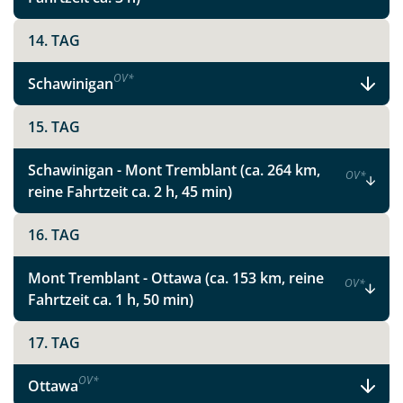
Faszinierende Nationalparks und
pulsierende Metropolen in Ostkanada
14. TAG
OV
*
Schawinigan
Facebook
15. TAG
Instagram
Schawinigan - Mont Tremblant (ca. 264 km,
OV
*
reine Fahrtzeit ca. 2 h, 45 min)
X
16. TAG
WhatsApp
Mont Tremblant - Ottawa (ca. 153 km, reine
OV
*
Fahrtzeit ca. 1 h, 50 min)
Telegram
17. TAG
per E-Mail senden
OV
*
Ottawa