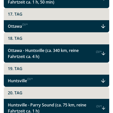
Fahrtzeit ca. 1 h, 50 min)
Instagram
17. TAG
X
OV
*
Ottawa
WhatsApp
18. TAG
Telegram
Ottawa - Huntsville (ca. 340 km, reine
OV
*
Fahrtzeit ca. 4 h)
per E-Mail senden
19. TAG
Link kopieren
OV
*
Huntsville
20. TAG
Huntsville - Parry Sound (ca. 75 km, reine
OV
*
Fahrtzeit ca. 1 h)