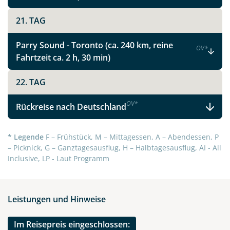
21. TAG
Parry Sound - Toronto (ca. 240 km, reine
OV
*
Fahrtzeit ca. 2 h, 30 min)
22. TAG
OV
*
Rückreise nach Deutschland
* Legende
F – Frühstück, M – Mittagessen, A – Abendessen, P
– Picknick, G – Ganztagesausflug, H – Halbtagesausflug, AI - All
Inclusive, LP - Laut Programm
Leistungen und Hinweise
Im Reisepreis eingeschlossen: