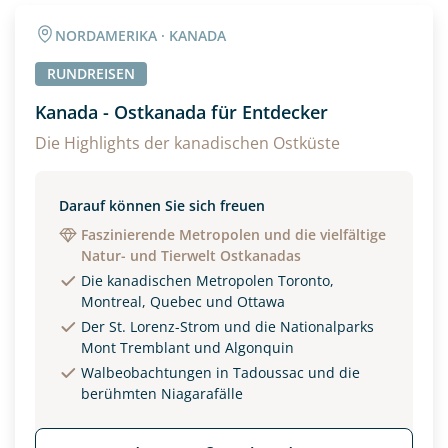
Angaben zur Reise
NORDAMERIKA · KANADA
Anzahl Erwachsener
Anzahl Kinder
RUNDREISEN
Kanada - Ostkanada für Entdecker
Alter
Die Highlights der kanadischen Ostküste
Darauf können Sie sich freuen
Unterkunft
Faszinierende Metropolen und die vielfältige
Natur- und Tierwelt Ostkanadas
DZ
EZ
Familienzimmer
Die kanadischen Metropolen Toronto,
Montreal, Quebec und Ottawa
Reisebeginn
Der St. Lorenz-Strom und die Nationalparks
Option 1
Mont Tremblant und Algonquin
Option 2
Walbeobachtungen in Tadoussac und die
berühmten Niagarafälle
Weitere Informationen