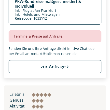
PKW-Rundreise maßgeschneidert &
individuell
Inkl. Flug ab/an Frankfurt
Inkl. Hotels und Mietwagen
Reisecode: 1033YYZ
Termine & Preise auf Anfrage.
Senden Sie uns Ihre Anfrage direkt im Live Chat oder
per Email an
kontakt@talisman-reisen.de
zur Anfrage
Datenschutz & Transparenz ist uns sehr wichtig!
Die Anfrage wird via SSL verschlüsselt an unseren Server
geschickt. Mit Absenden des Formulars, erklären Sie, dass
Sie die
Datenschutzerklärung
und
Widerrufhinweise
zur
Erlebnis
Kenntnis genommen und akzeptiert haben.
Genuss
Aktivität