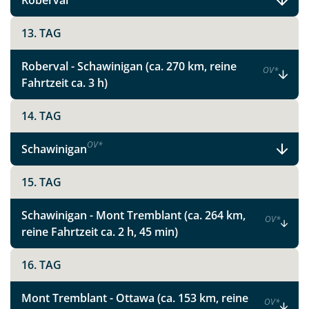
Roberval
13. TAG
Roberval - Schawinigan (ca. 270 km, reine
OV
*
Fahrtzeit ca. 3 h)
14. TAG
OV
*
Schawinigan
Teile diese Reise
15. TAG
Faszinierende Nationalparks und
Schawinigan - Mont Tremblant (ca. 264 km,
OV
*
pulsierende Metropolen in Ostkanada
reine Fahrtzeit ca. 2 h, 45 min)
16. TAG
Facebook
Mont Tremblant - Ottawa (ca. 153 km, reine
OV
*