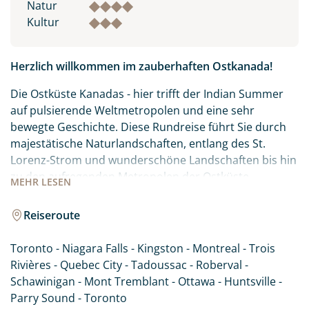
Natur
Kultur
Herzlich willkommen im zauberhaften Ostkanada!
Die Ostküste Kanadas - hier trifft der Indian Summer
auf pulsierende Weltmetropolen und eine sehr
bewegte Geschichte. Diese Rundreise führt Sie durch
majestätische Naturlandschaften, entlang des St.
Lorenz-Strom und wunderschöne Landschaften bis hin
zu den aufregenden Metropolen der Ostküste.
MEHR
LESEN
Natürlich darf auch ein Besuch der beeindruckenden
Niagarafälle auf einer Reise durch Ostkanada nicht
Reiseroute
fehlen.
Toronto - Niagara Falls - Kingston - Montreal - Trois
Rivières - Quebec City - Tadoussac - Roberval -
Schawinigan - Mont Tremblant - Ottawa - Huntsville -
Parry Sound - Toronto