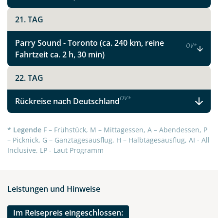
21. TAG
Parry Sound - Toronto (ca. 240 km, reine
OV
*
Fahrtzeit ca. 2 h, 30 min)
22. TAG
OV
*
Rückreise nach Deutschland
* Legende
F – Frühstück, M – Mittagessen, A – Abendessen, P
– Picknick, G – Ganztagesausflug, H – Halbtagesausflug, AI - All
Inclusive, LP - Laut Programm
Leistungen und Hinweise
Im Reisepreis eingeschlossen: