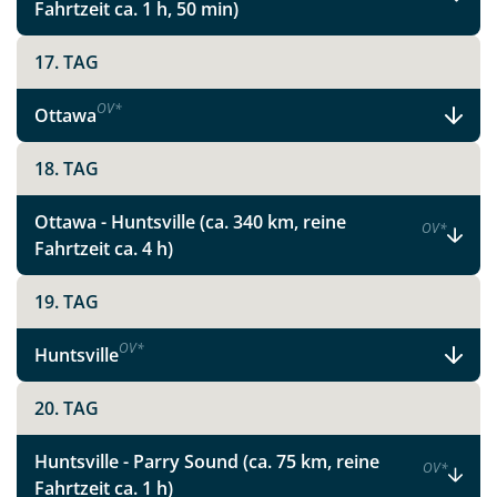
Fahrtzeit ca. 1 h, 50 min)
Instagram
17. TAG
X
OV
*
Ottawa
WhatsApp
18. TAG
Telegram
Ottawa - Huntsville (ca. 340 km, reine
OV
*
Fahrtzeit ca. 4 h)
per E-Mail senden
19. TAG
Link kopieren
OV
*
Huntsville
20. TAG
Huntsville - Parry Sound (ca. 75 km, reine
OV
*
Fahrtzeit ca. 1 h)