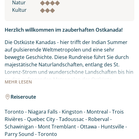
Natur
Kultur
Herzlich willkommen im zauberhaften Ostkanada!
Die Ostküste Kanadas - hier trifft der Indian Summer
auf pulsierende Weltmetropolen und eine sehr
bewegte Geschichte. Diese Rundreise führt Sie durch
majestätische Naturlandschaften, entlang des St.
Lorenz-Strom und wunderschöne Landschaften bis hin
zu den aufregenden Metropolen der Ostküste.
MEHR
LESEN
Natürlich darf auch ein Besuch der beeindruckenden
Niagarafälle auf einer Reise durch Ostkanada nicht
Reiseroute
fehlen.
Toronto - Niagara Falls - Kingston - Montreal - Trois
Rivières - Quebec City - Tadoussac - Roberval -
Schawinigan - Mont Tremblant - Ottawa - Huntsville -
Parry Sound - Toronto