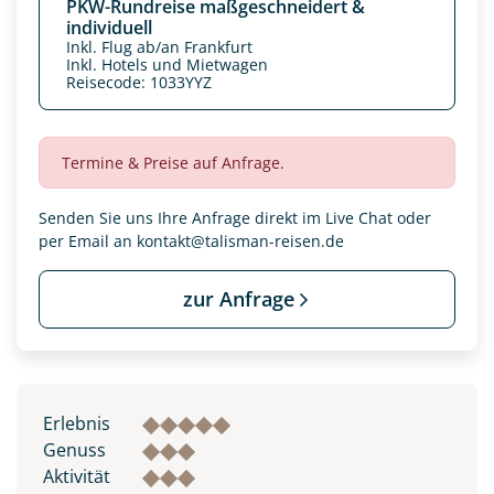
PKW-Rundreise maßgeschneidert &
individuell
Inkl. Flug ab/an Frankfurt
Inkl. Hotels und Mietwagen
Reisecode: 1033YYZ
Termine & Preise auf Anfrage.
Senden Sie uns Ihre Anfrage direkt im Live Chat oder
per Email an
kontakt@talisman-reisen.de
zur Anfrage
Datenschutz & Transparenz ist uns sehr wichtig!
Die Anfrage wird via SSL verschlüsselt an unseren Server
geschickt. Mit Absenden des Formulars, erklären Sie, dass
Sie die
Datenschutzerklärung
und
Widerrufhinweise
zur
Erlebnis
Kenntnis genommen und akzeptiert haben.
Genuss
Aktivität