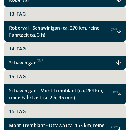
Roberval
13. TAG
Roberval - Schawinigan (ca. 270 km, reine
OV
*
Fahrtzeit ca. 3 h)
14. TAG
OV
*
Schawinigan
Teile diese Reise
15. TAG
Faszinierende Nationalparks und
Schawinigan - Mont Tremblant (ca. 264 km,
OV
*
pulsierende Metropolen in Ostkanada
reine Fahrtzeit ca. 2 h, 45 min)
16. TAG
Facebook
Mont Tremblant - Ottawa (ca. 153 km, reine
OV
*