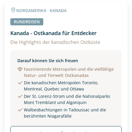
Angaben zur Reise
NORDAMERIKA · KANADA
Anzahl Erwachsener
Anzahl Kinder
RUNDREISEN
Kanada - Ostkanada für Entdecker
Alter
Die Highlights der kanadischen Ostküste
Darauf können Sie sich freuen
Unterkunft
Faszinierende Metropolen und die vielfältige
Natur- und Tierwelt Ostkanadas
DZ
EZ
Familienzimmer
Die kanadischen Metropolen Toronto,
Montreal, Quebec und Ottawa
Reisebeginn
Der St. Lorenz-Strom und die Nationalparks
Option 1
Mont Tremblant und Algonquin
Option 2
Walbeobachtungen in Tadoussac und die
berühmten Niagarafälle
Weitere Informationen