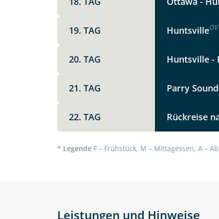
18. TAG
Ottawa - Hun
OV
19. TAG
Huntsville
20. TAG
Huntsville -
21. TAG
Parry Sound 
22. TAG
Rückreise n
* Legende
F – Frühstück, M – Mittagessen, A – Ab
Leistungen und Hinweise