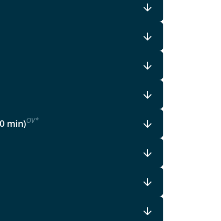
OV
*
30 min)