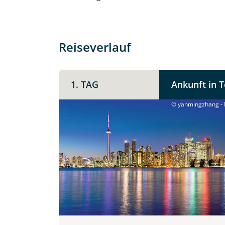
Reiseverlauf
1. TAG
Ankunft in 
© yanmingzhang - F
Individuelle Anfrage
Herzlichen Dank für Ihre Kontaktau
mit. Wir prüfen die Verfügbarkeit
Traumreise.
Persönliche Daten