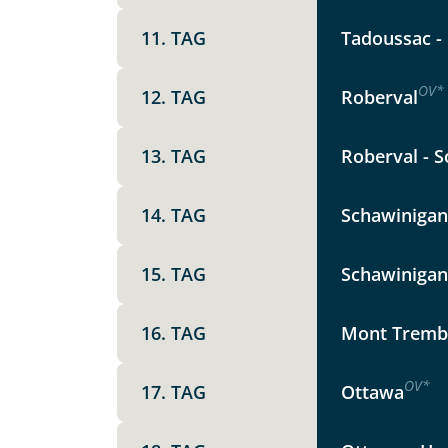
Die Anfrage wird via SSL versch
Datenschutzerklärung
und
Wid
11. TAG
Tadoussac - 
OV
*
12. TAG
Roberval
13. TAG
Roberval - S
14. TAG
Schawinigan
15. TAG
Schawinigan 
16. TAG
Mont Trembla
OV
*
17. TAG
Ottawa