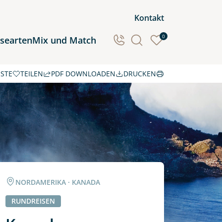
Kontakt
0
isearten
Mix und Match
ISTE
TEILEN
PDF DOWNLOADEN
DRUCKEN
Ozeanien
Südamerika
NORDAMERIKA · KANADA
RUNDREISEN