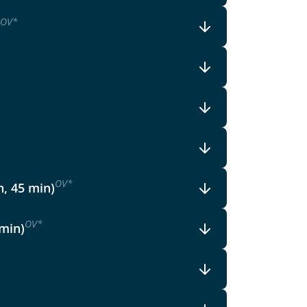
lars, erklären Sie, dass Sie die
OV
*
en.
OV
*
h, 45 min)
OV
*
 min)