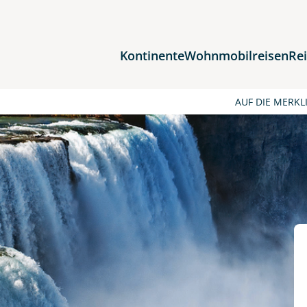
Kontinente
Wohnmobilreisen
Re
Reiseziele
AUF DIE MERKL
Afrika
Asien
Europa
Nordamerika