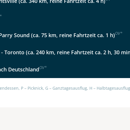
tsville (ca. 340 km, reine Fahrtzeit ca. 4 h)
*
OV
*
 Parry Sound (ca. 75 km, reine Fahrtzeit ca. 1 h)
- Toronto (ca. 240 km, reine Fahrtzeit ca. 2 h, 30 min
OV
*
ach Deutschland
endessen, P – Picknick, G – Ganztagesausflug, H – Halbtagesausflug,