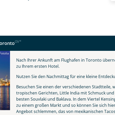
OV
*
Toronto
otolia
Nach Ihrer Ankunft am Flughafen in Toronto über
zu Ihrem ersten Hotel.
Nutzen Sie den Nachmittag für eine kleine Entdec
fnahme! Ihr Urlaub - so individuell wie Sie. Teilen Sie uns
Besuchen Sie einen der verschiedenen Stadtteile, wie
 und kontaktieren Sie, um alles Weitere zu besprechen. Gem
tropischen Gerichten, Little India mit Schmuck un
besten Souvlaki und Baklava. In dem Viertel Kensing
zu einem großen Markt und so können Sie sich hier d
Angebot schlemmen, das von mexikanischen Tacos 