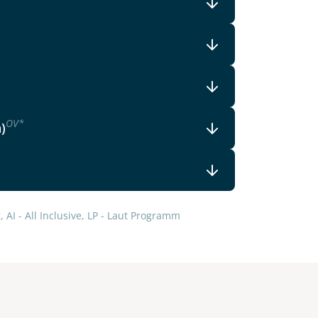
OV
*
)
 AI - All Inclusive, LP - Laut Programm