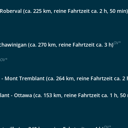
lüsselt an unseren Server geschickt. Mit Absenden des Formu
errufhinweise
zur Kenntnis genommen und akzeptiert hab
Roberval (ca. 225 km, reine Fahrtzeit ca. 2 h, 50 min)
OV
*
chawinigan (ca. 270 km, reine Fahrtzeit ca. 3 h)
OV
*
- Mont Tremblant (ca. 264 km, reine Fahrtzeit ca. 2 
nt - Ottawa (ca. 153 km, reine Fahrtzeit ca. 1 h, 50
OV
*