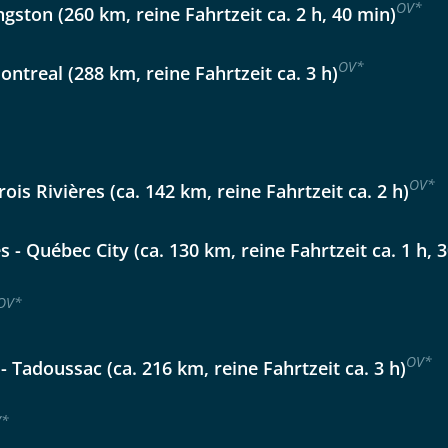
OV
*
ngston (260 km, reine Fahrtzeit ca. 2 h, 40 min)
Option 2
 Reisen auf der Merkliste
WhatsApp
OV
*
ontreal (288 km, reine Fahrtzeit ca. 3 h)
per E-Mail senden
OV
*
ois Rivières (ca. 142 km, reine Fahrtzeit ca. 2 h)
en
s - Québec City (ca. 130 km, reine Fahrtzeit ca. 1 h, 
OV
*
OV
*
- Tadoussac (ca. 216 km, reine Fahrtzeit ca. 3 h)
V
*
uns sehr wichtig!