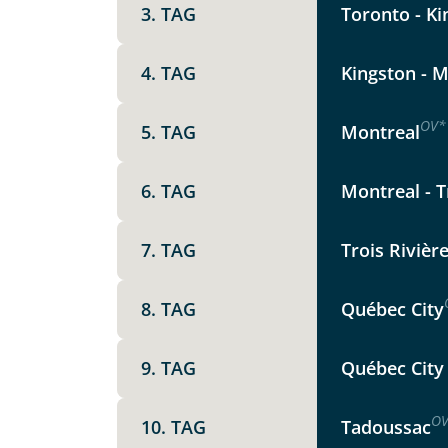
3. TAG
Toronto - Ki
Option 1
Keine
X
4. TAG
Kingston - M
Weitere Informationen
Telegram
OV
*
5. TAG
Montreal
6. TAG
Montreal - Tr
Link kopier
7. TAG
Trois Rivière
8. TAG
Québec City
9. TAG
Québec City 
O
10. TAG
Tadoussac
Datenschutz & Transparenz ist 