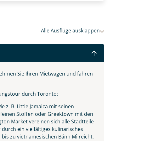
Alle Ausflüge
ausklappen
nehmen Sie Ihren Mietwagen und fahren
kungstour durch Toronto:
 Ihre Wunschtermine für die Reise
 z. B. Little Jamaica mit seinen
einsam gestalten wir Ihre
d feinen Stoffen oder Greektown mit den
ton Market vereinen sich alle Stadtteile
urch ein vielfältiges kulinarisches
bis zu vietnamesischen Bánh Mì reicht.