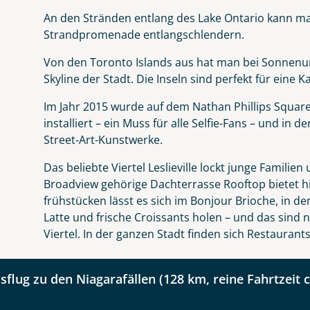
Nachname
An den Stränden entlang des Lake Ontario kann ma
Strandpromenade entlangschlendern.
Von den Toronto Islands aus hat man bei Sonnenun
Telefon
Skyline der Stadt. Die Inseln sind perfekt für eine K
Im Jahr 2015 wurde auf dem Nathan Phillips Square
installiert – ein Muss für alle Selfie-Fans – und in 
Street-Art-Kunstwerke.
Reise
Das beliebte Viertel Leslieville lockt junge Familie
Anzahl Kinder
Alter
Broadview gehörige Dachterrasse Rooftop bietet hie
frühstücken lässt es sich im Bonjour Brioche, in d
erende Nationalparks und pulsierende Metrop
Latte und frische Croissants holen – und das sind 
ada
Viertel. In der ganzen Stadt finden sich Restauran
sflug zu den Niagarafällen (128 km, reine Fahrtzeit c
kliste
Instagram