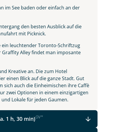
n im See baden oder einfach an der
tergang den besten Ausblick auf die
anufahrt mit Picknick.
 ein leuchtender Toronto-Schriftzug
der Graffity Alley findet man imposante
n und Kreative an. Die zum Hotel
r einen Blick auf die ganze Stadt. Gut
em sich auch die Einheimischen ihre Caffè
olen in
nur zwei Optionen in einem einzigartigen
ts und Lokale für jeden Gaumen.
OV
*
a. 1 h, 30 min)