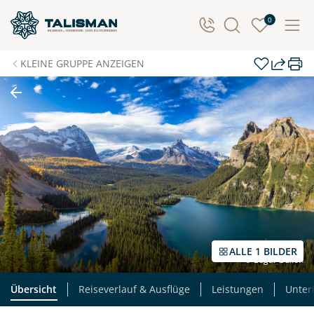
0
KLEINE GRUPPE ANZEIGEN
ALLE 1 BILDER
© Edgar Bullon
Übersicht
Reiseverlauf & Ausflüge
Leistungen
Unter