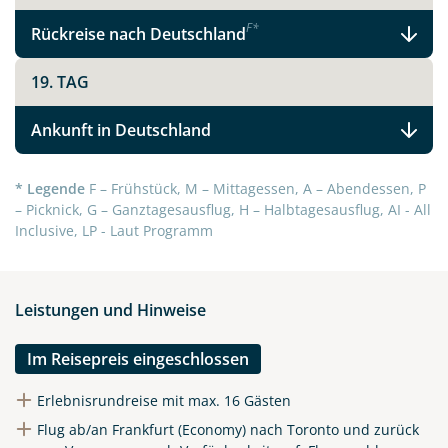
F
*
Rückreise nach Deutschland
Kanada - Der Osten und der Westen
19. TAG
Ankunft in Deutschland
Facebook
* Legende
F – Frühstück, M – Mittagessen, A – Abendessen, P
Instagram
– Picknick, G – Ganztagesausflug, H – Halbtagesausflug, AI - All
Inclusive, LP - Laut Programm
X
Leistungen und Hinweise
WhatsApp
Im Reisepreis eingeschlossen
Telegram
Erlebnisrundreise mit max. 16 Gästen
Flug ab/an Frankfurt (Economy) nach Toronto und zurück
per E-Mail senden