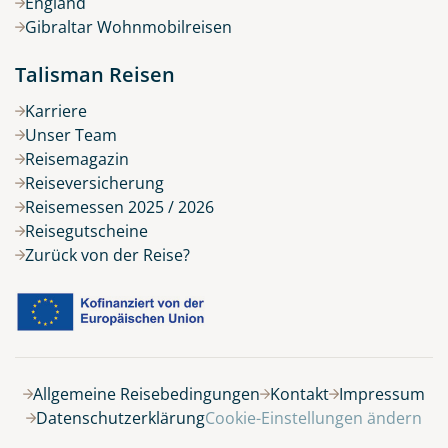
England
Gibraltar Wohnmobilreisen
Talisman Reisen
Karriere
Unser Team
Reisemagazin
Reiseversicherung
Reisemessen 2025 / 2026
Reisegutscheine
Zurück von der Reise?
Belegung
Allgemeine Reisebedingungen
Kontakt
Impressum
Datenschutzerklärung
Cookie-Einstellungen ändern
19 Tage