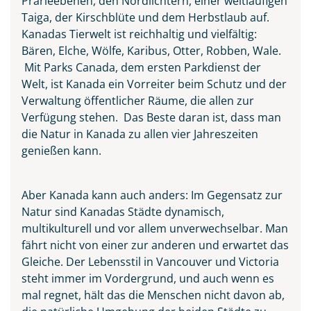
Prärieebenen, den Nordlichtern, einer weitläufigen
Taiga, der Kirschblüte und dem Herbstlaub auf.
Kanadas Tierwelt ist reichhaltig und vielfältig:
Bären, Elche, Wölfe, Karibus, Otter, Robben, Wale.
Mit Parks Canada, dem ersten Parkdienst der
Welt, ist Kanada ein Vorreiter beim Schutz und der
Verwaltung öffentlicher Räume, die allen zur
Verfügung stehen. Das Beste daran ist, dass man
die Natur in Kanada zu allen vier Jahreszeiten
genießen kann.
Gebirgssee Lake O?Hara in
Aber Kanada kann auch anders: Im Gegensatz zur
den Höhenlagen des Yoho-
Natur sind Kanadas Städte dynamisch,
Nationalparks
multikulturell und vor allem unverwechselbar. Man
© Edgar Bullon
fährt nicht von einer zur anderen und erwartet das
Gleiche. Der Lebensstil in Vancouver und Victoria
steht immer im Vordergrund, und auch wenn es
mal regnet, hält das die Menschen nicht davon ab,