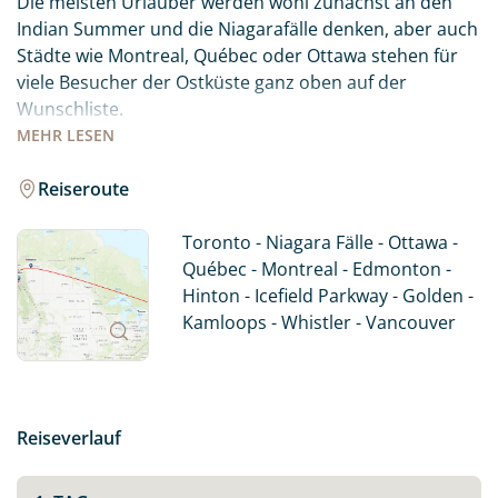
Die meisten Urlauber werden wohl zunächst an den
Indian Summer und die Niagarafälle denken, aber auch
Städte wie Montreal, Québec oder Ottawa stehen für
viele Besucher der Ostküste ganz oben auf der
Wunschliste.
MEHR
LESEN
Im Westen zeigt sich Kanada von seiner unberührten,
ursprünglichen und wilden Seite. Die Gegend
Reiseroute
bezaubert durch grandiose Bergpanoramen in den
Rocky Mountains, endlose Weiten und traumhafte
Toronto - Niagara Fälle - Ottawa -
Seenlandschaften. Die sehenswerten Metropolen
Québec - Montreal - Edmonton -
Vancouver und Edmonton mit Ihren gemütlichen
Hinton - Icefield Parkway - Golden -
Stadtvierteln und erholsamen Stadtparks
Kamloops - Whistler - Vancouver
vervollständigen Ihre Reise.
Reiseverlauf