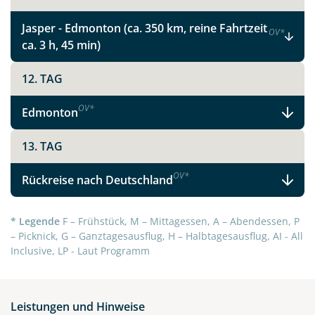
Jasper - Edmonton (ca. 350 km, reine Fahrtzeit
OV
*
ca. 3 h, 45 min)
12. TAG
OV
*
Edmonton
13. TAG
OV
*
Teile diese Reise
Rückreise nach Deutschland
* Legende
F – Frühstück, M – Mittagessen, A – Abendessen, P
Entdecken Sie Albertas Rockies und seine
– Picknick, G – Ganztagesausflug, H – Halbtagesausflug, AI - All
Prärielandschaften
Inclusive, LP - Laut Programm
Facebook
Leistungen und Hinweise