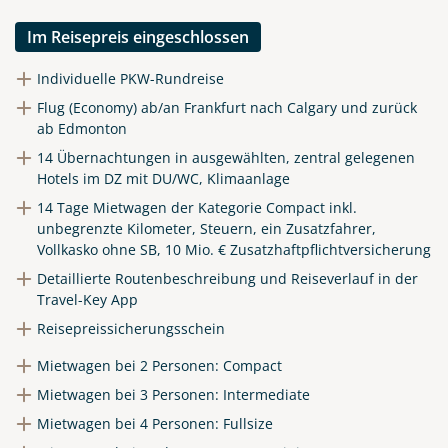
Instagram
Im Reisepreis eingeschlossen
Individuelle PKW-Rundreise
X
Flug (Economy) ab/an Frankfurt nach Calgary und zurück
ab Edmonton
WhatsApp
14 Übernachtungen in ausgewählten, zentral gelegenen
Hotels im DZ mit DU/WC, Klimaanlage
Telegram
14 Tage Mietwagen der Kategorie Compact inkl.
unbegrenzte Kilometer, Steuern, ein Zusatzfahrer,
Vollkasko ohne SB, 10 Mio. € Zusatzhaftpflichtversicherung
per E-Mail senden
Detaillierte Routenbeschreibung und Reiseverlauf in der
Travel-Key App
Link kopieren
Reisepreissicherungsschein
Mietwagen bei 2 Personen: Compact
Mietwagen bei 3 Personen: Intermediate
Mietwagen bei 4 Personen: Fullsize