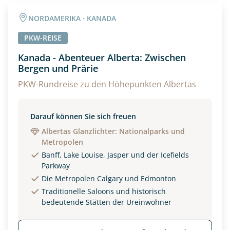
Angaben zur Reise
NORDAMERIKA · KANADA
Anzahl Erwachsener
Anzahl Kinder
PKW-REISE
Kanada - Abenteuer Alberta: Zwischen
Bergen und Prärie
Alter
PKW-Rundreise zu den Höhepunkten Albertas
Unterkunft
Darauf können Sie sich freuen
Albertas Glanzlichter: Nationalparks und
DZ
EZ
Familienzimmer
Metropolen
Banff, Lake Louise, Jasper und der Icefields
Reisebeginn
Parkway
Option 1
Die Metropolen Calgary und Edmonton
Option 2
Traditionelle Saloons und historisch
bedeutende Stätten der Ureinwohner
Weitere Informationen