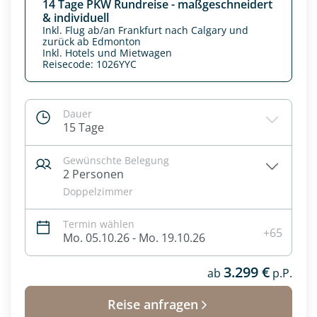
14 Tage PKW Rundreise - maßgeschneidert
& individuell
Inkl. Flug ab/an Frankfurt nach Calgary und
zurück ab Edmonton
Inkl. Hotels und Mietwagen
Reisecode: 1026YYC
Dauer
15 Tage
Gewünschte Belegung
2 Personen
Doppelzimmer
Datenschutz & Transparenz ist uns sehr wichtig!
Termin wählen
+65
Die Anfrage wird via SSL verschlüsselt an unseren Server
Mo. 05.10.26 - Mo. 19.10.26
geschickt. Mit Absenden des Formulars, erklären Sie, dass
Sie die
Datenschutzerklärung
und
Widerrufhinweise
zur
3.299 €
ab
p.P.
Kenntnis genommen und akzeptiert haben.
Reise anfragen