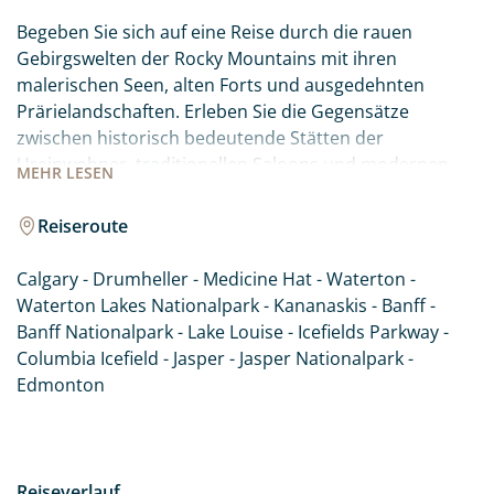
Begeben Sie sich auf eine Reise durch die rauen
Gebirgswelten der Rocky Mountains mit ihren
malerischen Seen, alten Forts und ausgedehnten
Prärielandschaften. Erleben Sie die Gegensätze
zwischen historisch bedeutende Stätten der
Ureinwohner, traditionellen Saloons und modernen
MEHR
LESEN
Großstädten wie Calgary und Edmonton. Alberta im
Westen Kanadas hält vielseitige Erlebnisse für jeden
Reiseroute
Besucher bereit. Ihre Reise führt Sie zu den Highlights
dieser spannenden Region. Lassen Sie sich von der
Calgary - Drumheller - Medicine Hat - Waterton -
landschaftlichen Schönheit und der Gastfreundschaft
Waterton Lakes Nationalpark - Kananaskis - Banff -
Albertas begeistern.
Banff Nationalpark - Lake Louise - Icefields Parkway -
Columbia Icefield - Jasper - Jasper Nationalpark -
Edmonton
Reiseverlauf