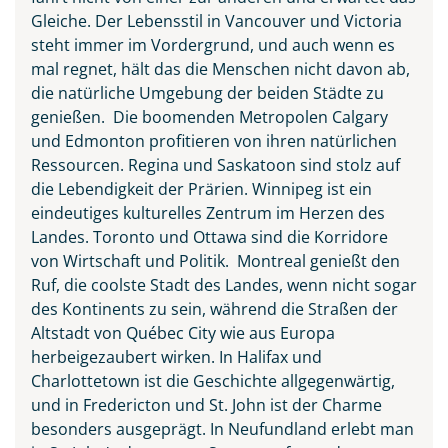
Gleiche. Der Lebensstil in Vancouver und Victoria
steht immer im Vordergrund, und auch wenn es
mal regnet, hält das die Menschen nicht davon ab,
die natürliche Umgebung der beiden Städte zu
genießen. Die boomenden Metropolen Calgary
Waterton-Lakes-Nationalpark
und Edmonton profitieren von ihren natürlichen
in Kanada
Ressourcen. Regina und Saskatoon sind stolz auf
© Biju - stock.adobe.com
die Lebendigkeit der Prärien. Winnipeg ist ein
eindeutiges kulturelles Zentrum im Herzen des
Landes. Toronto und Ottawa sind die Korridore
von Wirtschaft und Politik. Montreal genießt den
Ruf, die coolste Stadt des Landes, wenn nicht sogar
des Kontinents zu sein, während die Straßen der
Altstadt von Québec City wie aus Europa
herbeigezaubert wirken. In Halifax und
Charlottetown ist die Geschichte allgegenwärtig,
und in Fredericton und St. John ist der Charme
besonders ausgeprägt. In Neufundland erlebt man