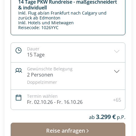
14 Tage PKW Rundreise - maßgeschneidert
& individuell
Inkl. Flug ab/an Frankfurt nach Calgary und
zurück ab Edmonton
Inkl. Hotels und Mietwagen
Reisecode: 1026YYC
Dauer
15 Tage
Gewünschte Belegung
2 Personen
Doppelzimmer
Datenschutz & Transparenz ist uns sehr wichtig!
Termin wählen
+65
Die Anfrage wird via SSL verschlüsselt an unseren Server
Fr. 02.10.26 - Fr. 16.10.26
geschickt. Mit Absenden des Formulars, erklären Sie, dass
Sie die
Datenschutzerklärung
und
Widerrufhinweise
zur
3.299 €
ab
p.P.
Kenntnis genommen und akzeptiert haben.
Reise anfragen