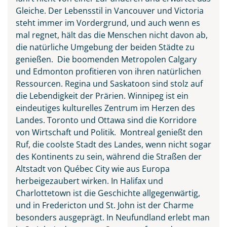
Gleiche. Der Lebensstil in Vancouver und Victoria
steht immer im Vordergrund, und auch wenn es
mal regnet, hält das die Menschen nicht davon ab,
die natürliche Umgebung der beiden Städte zu
genießen. Die boomenden Metropolen Calgary
Waterton-Lakes-Nationalpark
und Edmonton profitieren von ihren natürlichen
in Kanada
Ressourcen. Regina und Saskatoon sind stolz auf
© Biju - stock.adobe.com
die Lebendigkeit der Prärien. Winnipeg ist ein
eindeutiges kulturelles Zentrum im Herzen des
Landes. Toronto und Ottawa sind die Korridore
von Wirtschaft und Politik. Montreal genießt den
Ruf, die coolste Stadt des Landes, wenn nicht sogar
des Kontinents zu sein, während die Straßen der
Altstadt von Québec City wie aus Europa
herbeigezaubert wirken. In Halifax und
Charlottetown ist die Geschichte allgegenwärtig,
und in Fredericton und St. John ist der Charme
besonders ausgeprägt. In Neufundland erlebt man