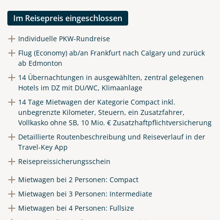
Instagram
Im Reisepreis eingeschlossen
Individuelle PKW-Rundreise
X
Flug (Economy) ab/an Frankfurt nach Calgary und zurück
ab Edmonton
WhatsApp
14 Übernachtungen in ausgewählten, zentral gelegenen
Hotels im DZ mit DU/WC, Klimaanlage
Telegram
14 Tage Mietwagen der Kategorie Compact inkl.
unbegrenzte Kilometer, Steuern, ein Zusatzfahrer,
Vollkasko ohne SB, 10 Mio. € Zusatzhaftpflichtversicherung
per E-Mail senden
Detaillierte Routenbeschreibung und Reiseverlauf in der
Travel-Key App
Link kopieren
Reisepreissicherungsschein
Mietwagen bei 2 Personen: Compact
Mietwagen bei 3 Personen: Intermediate
Mietwagen bei 4 Personen: Fullsize