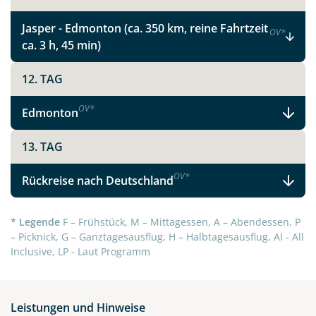
Jasper - Edmonton (ca. 350 km, reine Fahrtzeit
OV
*
ca. 3 h, 45 min)
12. TAG
OV
*
Edmonton
13. TAG
OV
*
Teile diese Reise
Rückreise nach Deutschland
* Legende
F – Frühstück, M – Mittagessen, A – Abendessen, P
Entdecken Sie Albertas Rockies und seine
– Picknick, G – Ganztagesausflug, H – Halbtagesausflug, AI - All
Prärielandschaften
Inclusive, LP - Laut Programm
Facebook
Leistungen und Hinweise