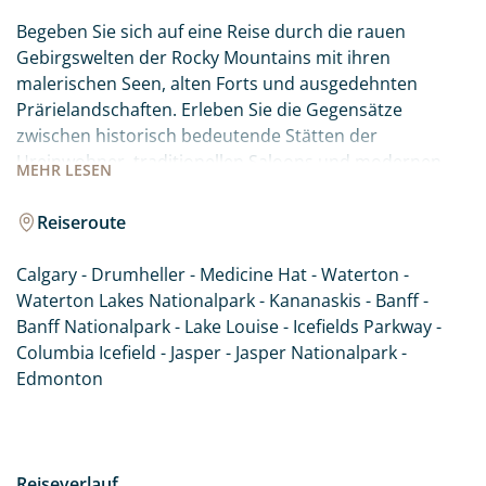
Begeben Sie sich auf eine Reise durch die rauen
Gebirgswelten der Rocky Mountains mit ihren
malerischen Seen, alten Forts und ausgedehnten
Prärielandschaften. Erleben Sie die Gegensätze
zwischen historisch bedeutende Stätten der
Ureinwohner, traditionellen Saloons und modernen
MEHR
LESEN
Großstädten wie Calgary und Edmonton. Alberta im
Westen Kanadas hält vielseitige Erlebnisse für jeden
Reiseroute
Besucher bereit. Ihre Reise führt Sie zu den Highlights
dieser spannenden Region. Lassen Sie sich von der
Calgary - Drumheller - Medicine Hat - Waterton -
landschaftlichen Schönheit und der Gastfreundschaft
Waterton Lakes Nationalpark - Kananaskis - Banff -
Albertas begeistern.
Banff Nationalpark - Lake Louise - Icefields Parkway -
Columbia Icefield - Jasper - Jasper Nationalpark -
Edmonton
Reiseverlauf