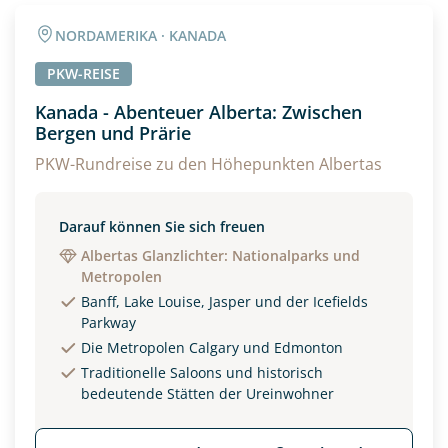
Angaben zur Reise
NORDAMERIKA · KANADA
Anzahl Erwachsener
Anzahl Kinder
PKW-REISE
Kanada - Abenteuer Alberta: Zwischen
Bergen und Prärie
Alter
PKW-Rundreise zu den Höhepunkten Albertas
Unterkunft
Darauf können Sie sich freuen
Albertas Glanzlichter: Nationalparks und
DZ
EZ
Familienzimmer
Metropolen
Banff, Lake Louise, Jasper und der Icefields
Reisebeginn
Parkway
Option 1
Die Metropolen Calgary und Edmonton
Option 2
Traditionelle Saloons und historisch
bedeutende Stätten der Ureinwohner
Weitere Informationen