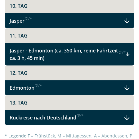
10. TAG
OV
*
Jasper
11. TAG
Jasper - Edmonton (ca. 350 km, reine Fahrtzeit
OV
*
ca. 3 h, 45 min)
12. TAG
OV
*
Edmonton
13. TAG
OV
*
Rückreise nach Deutschland
* Legende
F – Frühstück, M – Mittagessen, A – Abendessen, P