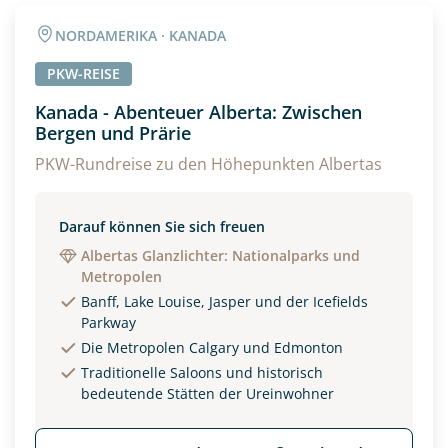
Angaben zur Reise
NORDAMERIKA · KANADA
Anzahl Erwachsener
Anzahl Kinder
PKW-REISE
Kanada - Abenteuer Alberta: Zwischen
Bergen und Prärie
Alter
PKW-Rundreise zu den Höhepunkten Albertas
Unterkunft
Darauf können Sie sich freuen
Albertas Glanzlichter: Nationalparks und
DZ
EZ
Familienzimmer
Metropolen
Banff, Lake Louise, Jasper und der Icefields
Reisebeginn
Parkway
Option 1
Die Metropolen Calgary und Edmonton
Option 2
Traditionelle Saloons und historisch
bedeutende Stätten der Ureinwohner
Weitere Informationen