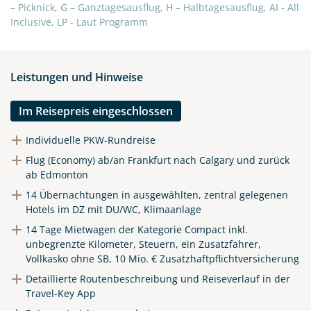
– Picknick, G – Ganztagesausflug, H – Halbtagesausflug, AI - All
Inclusive, LP - Laut Programm
Teile diese Reise
Leistungen und Hinweise
Entdecken Sie Albertas Rockies und seine
Im Reisepreis eingeschlossen
Prärielandschaften
Individuelle PKW-Rundreise
Flug (Economy) ab/an Frankfurt nach Calgary und zurück
ab Edmonton
Facebook
14 Übernachtungen in ausgewählten, zentral gelegenen
Hotels im DZ mit DU/WC, Klimaanlage
Instagram
14 Tage Mietwagen der Kategorie Compact inkl.
unbegrenzte Kilometer, Steuern, ein Zusatzfahrer,
Vollkasko ohne SB, 10 Mio. € Zusatzhaftpflichtversicherung
X
Detaillierte Routenbeschreibung und Reiseverlauf in der
Travel-Key App
WhatsApp