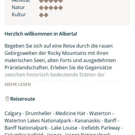
Aktivität
Natur
Kultur
Herzlich willkommen in Alberta!
Begeben Sie sich auf eine Reise durch die rauen
Gebirgswelten der Rocky Mountains mit ihren
malerischen Seen, alten Forts und ausgedehnten
Prärielandschaften. Erleben Sie die Gegensätze
zwischen historisch bedeutende Stätten der
Ureinwohner, traditionellen Saloons und modernen
MEHR
LESEN
Großstädten wie Calgary und Edmonton. Alberta im
Westen Kanadas hält vielseitige Erlebnisse für jeden
Reiseroute
Besucher bereit. Ihre Reise führt Sie zu den Highlights
dieser spannenden Region. Lassen Sie sich von der
Calgary - Drumheller - Medicine Hat - Waterton -
landschaftlichen Schönheit und der Gastfreundschaft
Waterton Lakes Nationalpark - Kananaskis - Banff -
Albertas begeistern.
Banff Nationalpark - Lake Louise - Icefields Parkway -