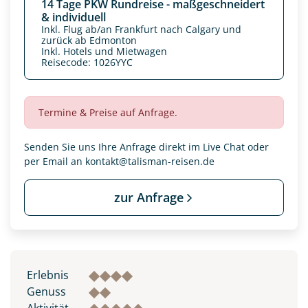
14 Tage PKW Rundreise - maßgeschneidert
& individuell
Inkl. Flug ab/an Frankfurt nach Calgary und
zurück ab Edmonton
Inkl. Hotels und Mietwagen
Reisecode: 1026YYC
Termine & Preise auf Anfrage.
Senden Sie uns Ihre Anfrage direkt im Live Chat oder
per Email an
kontakt@talisman-reisen.de
zur Anfrage
Datenschutz & Transparenz ist uns sehr wichtig!
Die Anfrage wird via SSL verschlüsselt an unseren Server
geschickt. Mit Absenden des Formulars, erklären Sie, dass
Sie die
Datenschutzerklärung
und
Widerrufhinweise
zur
Kenntnis genommen und akzeptiert haben.
Erlebnis
Genuss