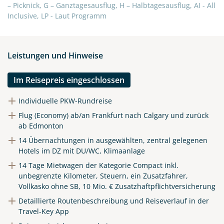
– Picknick, G – Ganztagesausflug, H – Halbtagesausflug, AI - All
Inclusive, LP - Laut Programm
Teile diese Reise
Leistungen und Hinweise
Entdecken Sie Albertas Rockies und seine
Im Reisepreis eingeschlossen
Prärielandschaften
Individuelle PKW-Rundreise
Flug (Economy) ab/an Frankfurt nach Calgary und zurück
ab Edmonton
Facebook
14 Übernachtungen in ausgewählten, zentral gelegenen
Hotels im DZ mit DU/WC, Klimaanlage
Instagram
14 Tage Mietwagen der Kategorie Compact inkl.
unbegrenzte Kilometer, Steuern, ein Zusatzfahrer,
Vollkasko ohne SB, 10 Mio. € Zusatzhaftpflichtversicherung
X
Detaillierte Routenbeschreibung und Reiseverlauf in der
Travel-Key App
WhatsApp