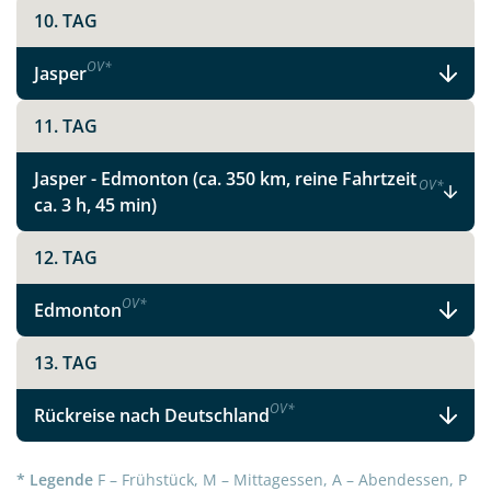
10. TAG
OV
*
Jasper
11. TAG
Jasper - Edmonton (ca. 350 km, reine Fahrtzeit
OV
*
ca. 3 h, 45 min)
12. TAG
OV
*
Edmonton
13. TAG
OV
*
Rückreise nach Deutschland
* Legende
F – Frühstück, M – Mittagessen, A – Abendessen, P