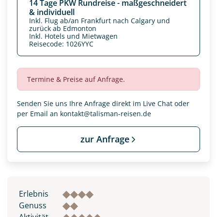
14 Tage PKW Rundreise - maßgeschneidert
& individuell
Inkl. Flug ab/an Frankfurt nach Calgary und
zurück ab Edmonton
Inkl. Hotels und Mietwagen
Reisecode: 1026YYC
Termine & Preise auf Anfrage.
Senden Sie uns Ihre Anfrage direkt im Live Chat oder
per Email an
kontakt@talisman-reisen.de
zur Anfrage
Datenschutz & Transparenz ist uns sehr wichtig!
Die Anfrage wird via SSL verschlüsselt an unseren Server
geschickt. Mit Absenden des Formulars, erklären Sie, dass
Sie die
Datenschutzerklärung
und
Widerrufhinweise
zur
Kenntnis genommen und akzeptiert haben.
Erlebnis
Genuss