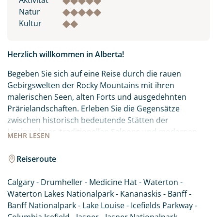
Aktivität
Natur
Kultur
Herzlich willkommen in Alberta!
Begeben Sie sich auf eine Reise durch die rauen
Gebirgswelten der Rocky Mountains mit ihren
malerischen Seen, alten Forts und ausgedehnten
Prärielandschaften. Erleben Sie die Gegensätze
zwischen historisch bedeutende Stätten der
Ureinwohner, traditionellen Saloons und modernen
MEHR
LESEN
Großstädten wie Calgary und Edmonton. Alberta im
Westen Kanadas hält vielseitige Erlebnisse für jeden
Reiseroute
Besucher bereit. Ihre Reise führt Sie zu den Highlights
dieser spannenden Region. Lassen Sie sich von der
Calgary - Drumheller - Medicine Hat - Waterton -
landschaftlichen Schönheit und der Gastfreundschaft
Waterton Lakes Nationalpark - Kananaskis - Banff -
Albertas begeistern.
Banff Nationalpark - Lake Louise - Icefields Parkway -