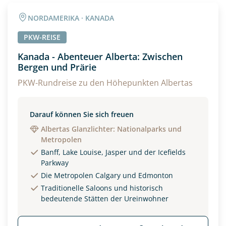
Angaben zur Reise
NORDAMERIKA · KANADA
Anzahl Erwachsener
Anzahl Kinder
PKW-REISE
Kanada - Abenteuer Alberta: Zwischen
Bergen und Prärie
Alter
PKW-Rundreise zu den Höhepunkten Albertas
Unterkunft
Darauf können Sie sich freuen
Albertas Glanzlichter: Nationalparks und
DZ
EZ
Familienzimmer
Metropolen
Banff, Lake Louise, Jasper und der Icefields
Reisebeginn
Parkway
Option 1
Die Metropolen Calgary und Edmonton
Option 2
Traditionelle Saloons und historisch
bedeutende Stätten der Ureinwohner
Weitere Informationen