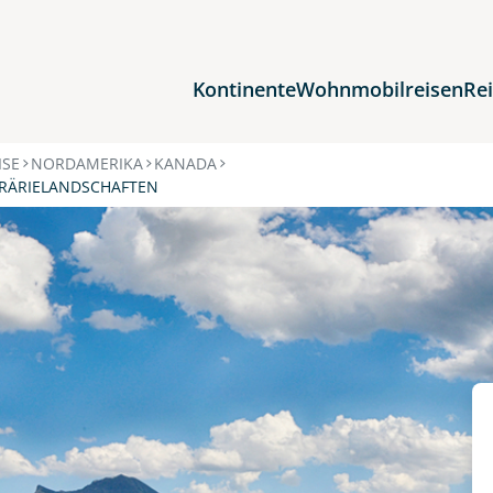
Kontinente
Wohnmobilreisen
Re
Reiseziele
ISE
NORDAMERIKA
KANADA
PRÄRIELANDSCHAFTEN
Afrika
Asien
Europa
Nordamerika