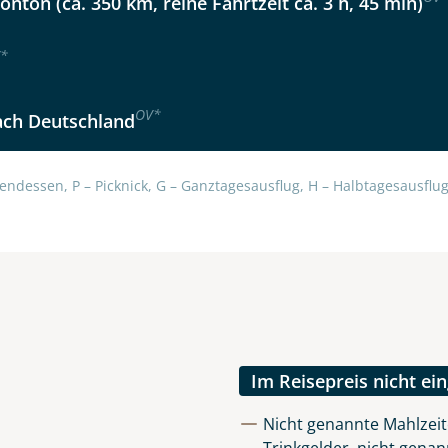
onton (ca. 350 km, reine Fahrtzeit ca. 3 h, 45 min)
Option 2
 Reisen auf der Merkliste
WhatsApp
*
per E-Mail senden
OV
*
ach Deutschland
endessen, P – Picknick, G – Ganztagesausflug, H – Halbtagesausflug,
en
Im Reisepreis nicht ei
Nicht genannte Mahlzeit
uns sehr wichtig!