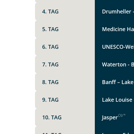
Vorname
4. TAG
Drumheller -
5. TAG
Medicine Hat
E-Mail*
6. TAG
UNESCO-Welt
Angaben zur Reise
7. TAG
Waterton - B
Teile diese 
Anzahl Erwachsener
8. TAG
Banff – Lake
Entdeck
9. TAG
Lake Louise 
Unterkunft
DZ
EZ
Familienzimmer
OV
*
10. TAG
Jasper
Mer
Facebook
Reisebeginn