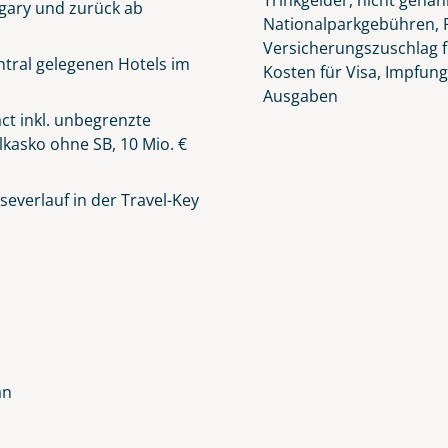
Trinkgelder, nicht genan
lgary und zurück ab
lüsselt an unseren Server geschickt. Mit Absenden des Formu
Nationalparkgebühren, R
errufhinweise
zur Kenntnis genommen und akzeptiert hab
Versicherungszuschlag f
tral gelegenen Hotels im
Kosten für Visa, Impfun
Ausgaben
t inkl. unbegrenzte
lkasko ohne SB, 10 Mio. €
everlauf in der Travel-Key
an