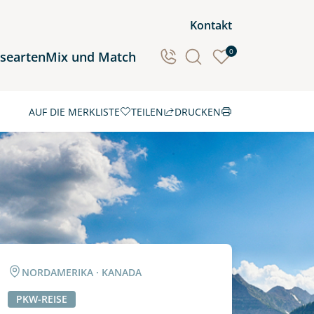
Kontakt
0
isearten
Mix und Match
AUF DIE MERKLISTE
TEILEN
DRUCKEN
Ozeanien
Südamerika
NORDAMERIKA · KANADA
PKW-REISE