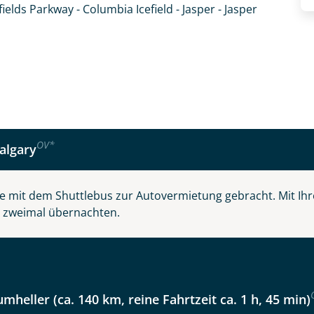
fields Parkway - Columbia Icefield - Jasper - Jasper
OV
*
algary
ie mit dem Shuttlebus zur Autovermietung gebracht. Mit Ih
e zweimal übernachten.
fnahme! Ihr Urlaub - so individuell wie Sie. Teilen Sie uns
 und kontaktieren Sie, um alles Weitere zu besprechen. Gem
umheller (ca. 140 km, reine Fahrtzeit ca. 1 h, 45 min)