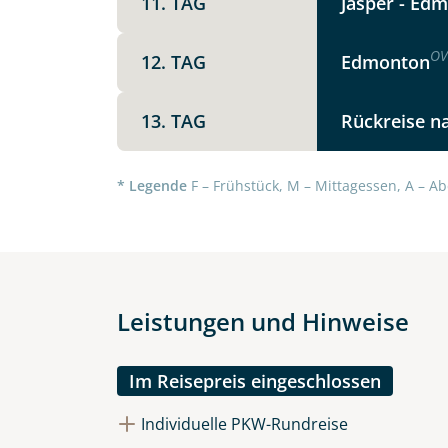
11. TAG
Jasper - Edm
Option 1
Keine
X
OV
12. TAG
Edmonton
Weitere Informationen
Telegram
13. TAG
Rückreise n
* Legende
F – Frühstück, M – Mittagessen, A – Ab
Link kopier
Leistungen und Hinweise
Im Reisepreis eingeschlossen
Individuelle PKW-Rundreise
Datenschutz & Transparenz ist 