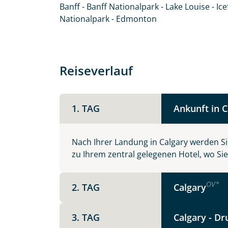
Banff - Banff Nationalpark - Lake Louise - Ice
Nationalpark - Edmonton
Reiseverlauf
1. TAG
Ankunft in C
Individuelle Anfrage
Nach Ihrer Landung in Calgary werden S
zu Ihrem zentral gelegenen Hotel, wo Si
Herzlichen Dank für Ihre Kontaktau
mit. Wir prüfen die Verfügbarkeit
OV
*
2. TAG
Calgary
Traumreise.
Persönliche Daten
3. TAG
Calgary - Dr