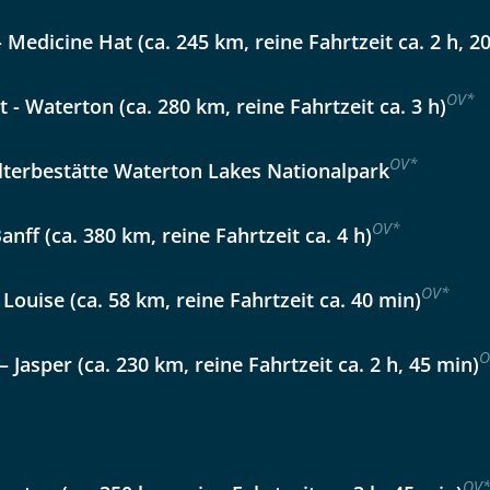
Nachname
 Medicine Hat (ca. 245 km, reine Fahrtzeit ca. 2 h, 2
OV
*
 - Waterton (ca. 280 km, reine Fahrtzeit ca. 3 h)
Telefon
OV
*
erbestätte Waterton Lakes Nationalpark
OV
*
anff (ca. 380 km, reine Fahrtzeit ca. 4 h)
Reise
Anzahl Kinder
Alter
OV
*
 Louise (ca. 58 km, reine Fahrtzeit ca. 40 min)
en Sie Albertas Rockies und seine Prärielands
O
– Jasper (ca. 230 km, reine Fahrtzeit ca. 2 h, 45 min)
kliste
Instagram
OV