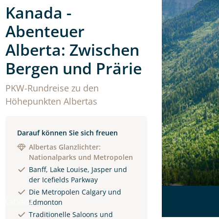
Kanada -
Abenteuer
Alberta: Zwischen
Bergen und Prärie
PKW-Rundreise zu den
Höhepunkten Albertas
Darauf können Sie sich freuen
Albertas Glanzlichter:
Nationalparks und Metropolen
Banff, Lake Louise, Jasper und
der Icefields Parkway
Die Metropolen Calgary und
 Kanada
Edmonton
Traditionelle Saloons und