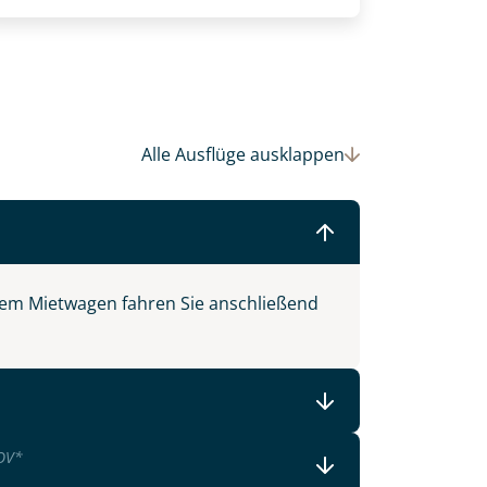
Alle Ausflüge
ausklappen
rem Mietwagen fahren Sie anschließend
 Ihre Wunschtermine für die Reise
einsam gestalten wir Ihre
OV
*