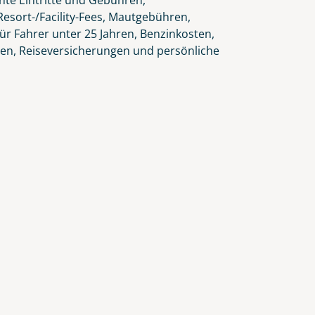
nte Eintritte und Gebühren,
lars, erklären Sie, dass Sie die
esort-/Facility-Fees, Mautgebühren,
en.
ür Fahrer unter 25 Jahren, Benzinkosten,
gen, Reiseversicherungen und persönliche