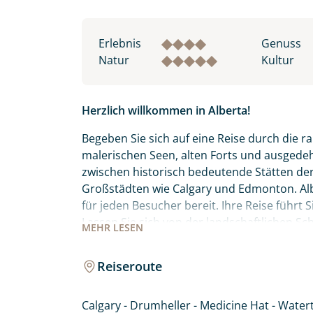
Erlebnis
Genuss
Natur
Kultur
Herzlich willkommen in Alberta!
Begeben Sie sich auf eine Reise durch die 
malerischen Seen, alten Forts und ausgedeh
zwischen historisch bedeutende Stätten de
Großstädten wie Calgary und Edmonton. Albe
für jeden Besucher bereit. Ihre Reise führt
Lassen Sie sich von der landschaftlichen S
MEHR
LESEN
begeistern.
Reiseroute
Calgary - Drumheller - Medicine Hat - Water