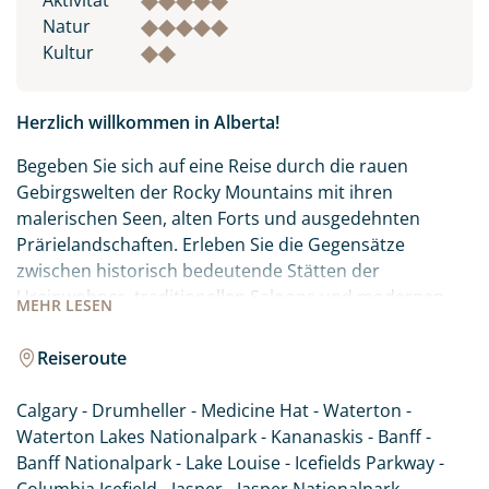
Aktivität
Natur
Kultur
Herzlich willkommen in Alberta!
Begeben Sie sich auf eine Reise durch die rauen
Gebirgswelten der Rocky Mountains mit ihren
malerischen Seen, alten Forts und ausgedehnten
Prärielandschaften. Erleben Sie die Gegensätze
zwischen historisch bedeutende Stätten der
Ureinwohner, traditionellen Saloons und modernen
MEHR
LESEN
Großstädten wie Calgary und Edmonton. Alberta im
Westen Kanadas hält vielseitige Erlebnisse für jeden
Reiseroute
Besucher bereit. Ihre Reise führt Sie zu den Highlights
dieser spannenden Region. Lassen Sie sich von der
Calgary - Drumheller - Medicine Hat - Waterton -
landschaftlichen Schönheit und der Gastfreundschaft
Waterton Lakes Nationalpark - Kananaskis - Banff -
Albertas begeistern.
Banff Nationalpark - Lake Louise - Icefields Parkway -