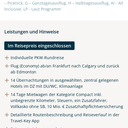
– Picknick, G – Ganztagesausflug, H – Halbtagesausflug, AI - All
Inclusive, LP - Laut Programm
Teile diese Reise
Leistungen und Hinweise
Entdecken Sie Albertas Rockies und seine
Im Reisepreis eingeschlossen
Prärielandschaften
Individuelle PKW-Rundreise
Flug (Economy) ab/an Frankfurt nach Calgary und zurück
ab Edmonton
Facebook
14 Übernachtungen in ausgewählten, zentral gelegenen
Hotels im DZ mit DU/WC, Klimaanlage
Instagram
14 Tage Mietwagen der Kategorie Compact inkl.
unbegrenzte Kilometer, Steuern, ein Zusatzfahrer,
Vollkasko ohne SB, 10 Mio. € Zusatzhaftpflichtversicherung
X
Detaillierte Routenbeschreibung und Reiseverlauf in der
Travel-Key App
WhatsApp