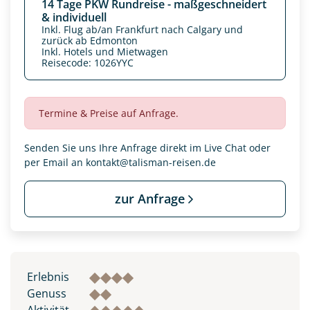
14 Tage PKW Rundreise - maßgeschneidert
& individuell
Inkl. Flug ab/an Frankfurt nach Calgary und
zurück ab Edmonton
Inkl. Hotels und Mietwagen
Reisecode: 1026YYC
Termine & Preise auf Anfrage.
Senden Sie uns Ihre Anfrage direkt im Live Chat oder
per Email an
kontakt@talisman-reisen.de
zur Anfrage
Datenschutz & Transparenz ist uns sehr wichtig!
Die Anfrage wird via SSL verschlüsselt an unseren Server
geschickt. Mit Absenden des Formulars, erklären Sie, dass
Sie die
Datenschutzerklärung
und
Widerrufhinweise
zur
Kenntnis genommen und akzeptiert haben.
Erlebnis
Genuss