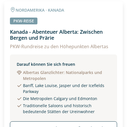
Angaben zur Reise
NORDAMERIKA · KANADA
Anzahl Erwachsener
Anzahl Kinder
PKW-REISE
Kanada - Abenteuer Alberta: Zwischen
Bergen und Prärie
Alter
PKW-Rundreise zu den Höhepunkten Albertas
Unterkunft
Darauf können Sie sich freuen
Albertas Glanzlichter: Nationalparks und
DZ
EZ
Familienzimmer
Metropolen
Banff, Lake Louise, Jasper und der Icefields
Reisebeginn
Parkway
Option 1
Die Metropolen Calgary und Edmonton
Option 2
Traditionelle Saloons und historisch
bedeutende Stätten der Ureinwohner
Weitere Informationen