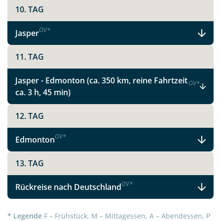
10. TAG
OV
*
Jasper
11. TAG
Jasper - Edmonton (ca. 350 km, reine Fahrtzeit
OV
*
ca. 3 h, 45 min)
12. TAG
OV
*
Edmonton
13. TAG
OV
*
Rückreise nach Deutschland
* Legende
F – Frühstück, M – Mittagessen, A – Abendessen, P