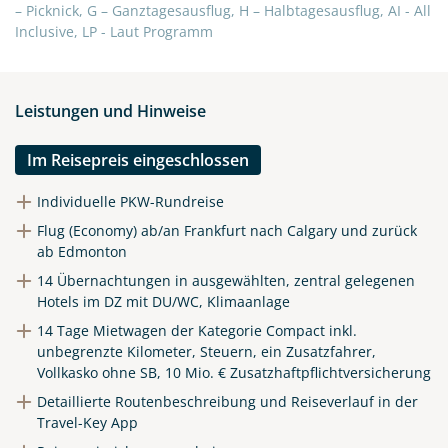
– Picknick, G – Ganztagesausflug, H – Halbtagesausflug, AI - All
Inclusive, LP - Laut Programm
Teile diese Reise
Leistungen und Hinweise
Entdecken Sie Albertas Rockies und seine
Im Reisepreis eingeschlossen
Prärielandschaften
Individuelle PKW-Rundreise
Flug (Economy) ab/an Frankfurt nach Calgary und zurück
ab Edmonton
Facebook
14 Übernachtungen in ausgewählten, zentral gelegenen
Hotels im DZ mit DU/WC, Klimaanlage
Instagram
14 Tage Mietwagen der Kategorie Compact inkl.
unbegrenzte Kilometer, Steuern, ein Zusatzfahrer,
Vollkasko ohne SB, 10 Mio. € Zusatzhaftpflichtversicherung
X
Detaillierte Routenbeschreibung und Reiseverlauf in der
Travel-Key App
WhatsApp