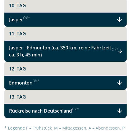
10. TAG
OV
*
Jasper
11. TAG
Jasper - Edmonton (ca. 350 km, reine Fahrtzeit
OV
*
ca. 3 h, 45 min)
12. TAG
OV
*
Edmonton
13. TAG
OV
*
Rückreise nach Deutschland
* Legende
F – Frühstück, M – Mittagessen, A – Abendessen, P