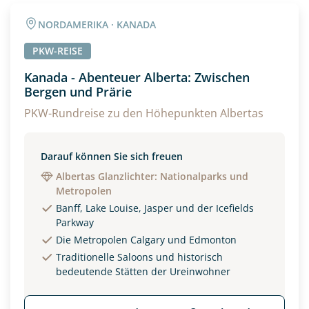
Angaben zur Reise
NORDAMERIKA · KANADA
Anzahl Erwachsener
Anzahl Kinder
PKW-REISE
Kanada - Abenteuer Alberta: Zwischen
Bergen und Prärie
Alter
PKW-Rundreise zu den Höhepunkten Albertas
Unterkunft
Darauf können Sie sich freuen
Albertas Glanzlichter: Nationalparks und
DZ
EZ
Familienzimmer
Metropolen
Banff, Lake Louise, Jasper und der Icefields
Reisebeginn
Parkway
Option 1
Die Metropolen Calgary und Edmonton
Option 2
Traditionelle Saloons und historisch
bedeutende Stätten der Ureinwohner
Weitere Informationen