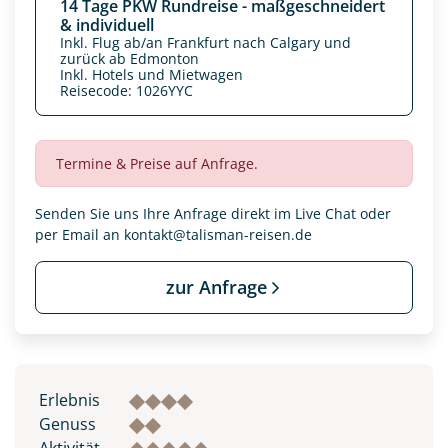
14 Tage PKW Rundreise - maßgeschneidert
& individuell
Inkl. Flug ab/an Frankfurt nach Calgary und
zurück ab Edmonton
Inkl. Hotels und Mietwagen
Reisecode: 1026YYC
Termine & Preise auf Anfrage.
Senden Sie uns Ihre Anfrage direkt im Live Chat oder
per Email an
kontakt@talisman-reisen.de
zur Anfrage
Datenschutz & Transparenz ist uns sehr wichtig!
Die Anfrage wird via SSL verschlüsselt an unseren Server
geschickt. Mit Absenden des Formulars, erklären Sie, dass
Sie die
Datenschutzerklärung
und
Widerrufhinweise
zur
Kenntnis genommen und akzeptiert haben.
Erlebnis
Genuss