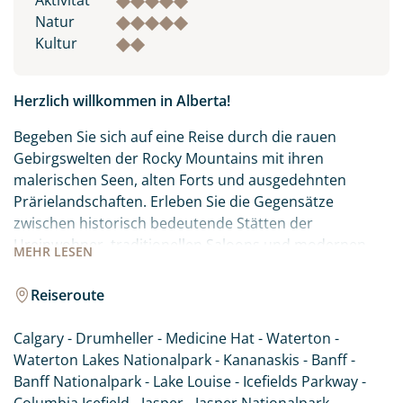
Aktivität
Natur
Kultur
Herzlich willkommen in Alberta!
Begeben Sie sich auf eine Reise durch die rauen
Gebirgswelten der Rocky Mountains mit ihren
malerischen Seen, alten Forts und ausgedehnten
Prärielandschaften. Erleben Sie die Gegensätze
zwischen historisch bedeutende Stätten der
Ureinwohner, traditionellen Saloons und modernen
MEHR
LESEN
Großstädten wie Calgary und Edmonton. Alberta im
Westen Kanadas hält vielseitige Erlebnisse für jeden
Reiseroute
Besucher bereit. Ihre Reise führt Sie zu den Highlights
dieser spannenden Region. Lassen Sie sich von der
Calgary - Drumheller - Medicine Hat - Waterton -
landschaftlichen Schönheit und der Gastfreundschaft
Waterton Lakes Nationalpark - Kananaskis - Banff -
Albertas begeistern.
Banff Nationalpark - Lake Louise - Icefields Parkway -