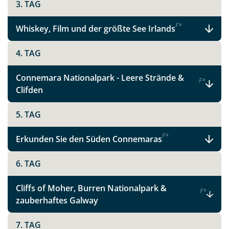
3. TAG
F
*
Whiskey, Film und der größte See Irlands
4. TAG
Connemara Nationalpark - Leere Strände &
F
*
Clifden
5. TAG
F
*
Erkunden Sie den Süden Connemaras
6. TAG
Cliffs of Moher, Burren Nationalpark &
F
*
zauberhaftes Galway
7. TAG