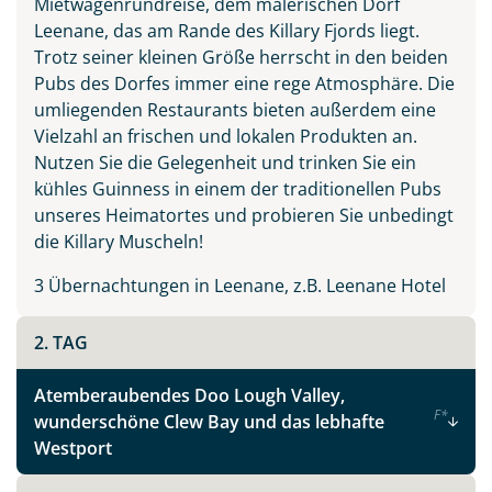
Mietwagenrundreise, dem malerischen Dorf
Irland - die grüne Insel
Leenane, das am Rande des Killary Fjords liegt.
Trotz seiner kleinen Größe herrscht in den beiden
Pubs des Dorfes immer eine rege Atmosphäre. Die
Facebook
umliegenden Restaurants bieten außerdem eine
Vielzahl an frischen und lokalen Produkten an.
Nutzen Sie die Gelegenheit und trinken Sie ein
Instagram
kühles Guinness in einem der traditionellen Pubs
unseres Heimatortes und probieren Sie unbedingt
X
die Killary Muscheln!
3 Übernachtungen in Leenane, z.B. Leenane Hotel
WhatsApp
2. TAG
Telegram
Atemberaubendes Doo Lough Valley,
F
*
wunderschöne Clew Bay und das lebhafte
per E-Mail senden
Westport
Link kopieren