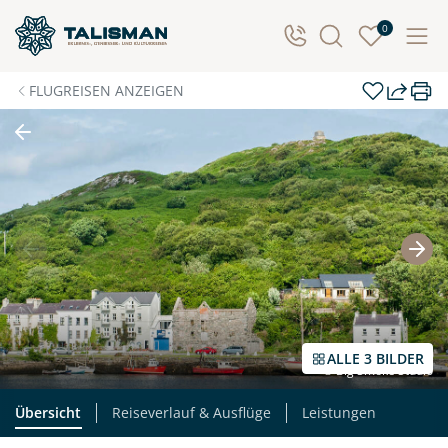
Individuelle Anfrage
0
Herzlichen Dank für Ihre Kontaktaufnahme! Ihr Urlaub
FLUGREISEN ANZEIGEN
- so individuell wie Sie. Teilen Sie uns Ihre
Wunschtermine für die Reise mit. Wir prüfen die
Verfügbarkeit und kontaktieren Sie, um alles Weitere
zu besprechen. Gemeinsam gestalten wir Ihre
Traumreise.
Persönliche Daten
Vorname
Nachname
ALLE 3 BILDER
© Big Smoke Studio
E-Mail*
Telefon
Übersicht
Reiseverlauf & Ausflüge
Leistungen