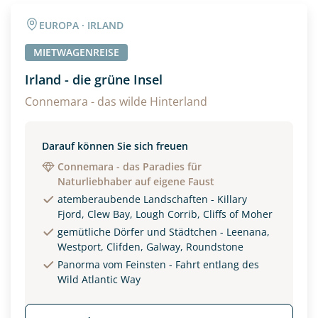
Angaben zur Reise
EUROPA · IRLAND
Anzahl Erwachsener
Anzahl Kinder
MIETWAGENREISE
Irland - die grüne Insel
Alter
Connemara - das wilde Hinterland
Darauf können Sie sich freuen
Unterkunft
Connemara - das Paradies für
Naturliebhaber auf eigene Faust
DZ
EZ
Familienzimmer
atemberaubende Landschaften - Killary
Fjord, Clew Bay, Lough Corrib, Cliffs of Moher
Reisebeginn
gemütliche Dörfer und Städtchen - Leenana,
Option 1
Westport, Clifden, Galway, Roundstone
Option 2
Panorma vom Feinsten - Fahrt entlang des
Wild Atlantic Way
Weitere Informationen