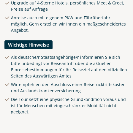
Upgrade auf 4-Sterne Hotels, persönliches Meet & Greet,
Preise auf Anfrage
Anreise auch mit eigenem PKW und Fährüberfahrt
möglich. Gern erstellen wir Ihnen ein maßgeschneidertes
Angebot.
Wichtige Hinweise
Als deutsche/r Staatsangehörige/r informieren Sie sich
bitte unbedingt vor Reiseantritt über die aktuellen
Einreisebestimmungen für Ihr Reiseziel auf den offiziellen
Seiten des Auswärtigen Amtes
Wir empfehlen den Abschluss einer Reiserücktrittskosten-
und Auslandskrankenversicherung
Clifden Harbour Co. Galway
Die Tour setzt eine physische Grundkondition voraus und
© Big Smoke Studio
ist für Menschen mit eingeschränkter Mobilität nicht
geeignet.