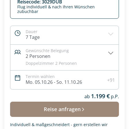
Reisecode: 3029DUB
Flug individuell & nach Ihren Wünschen
zubuchbar
Dauer
7 Tage
Gewünschte Belegung
2 Personen
Doppelzimmer 2 Personen
Termin wählen
+91
Mo. 05.10.26 - So. 11.10.26
Datenschutz & Transparenz ist uns sehr wichtig!
Die Anfrage wird via SSL verschlüsselt an unseren Server
1.199 €
ab
p.P.
geschickt. Mit Absenden des Formulars, erklären Sie, dass
Sie die
Datenschutzerklärung
und
Widerrufhinweise
zur
Reise anfragen
Kenntnis genommen und akzeptiert haben.
Individuell & maßgeschneidert - gern erstellen wir