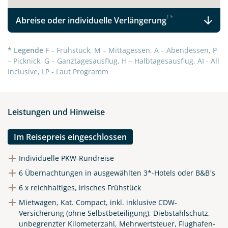
F
*
Abreise oder individuelle Verlängerung
* Legende
F – Frühstück, M – Mittagessen, A – Abendessen, P
– Picknick, G – Ganztagesausflug, H – Halbtagesausflug, AI - All
Inclusive, LP - Laut Programm
Leistungen und Hinweise
Im Reisepreis eingeschlossen
Individuelle PKW-Rundreise
6 Übernachtungen in ausgewählten 3*-Hotels oder B&B´s
6 x reichhaltiges, irisches Frühstück
Mietwagen, Kat. Compact, inkl. inklusive CDW-
Versicherung (ohne Selbstbeteiligung), Diebstahlschutz,
unbegrenzter Kilometerzahl, Mehrwertsteuer, Flughafen-