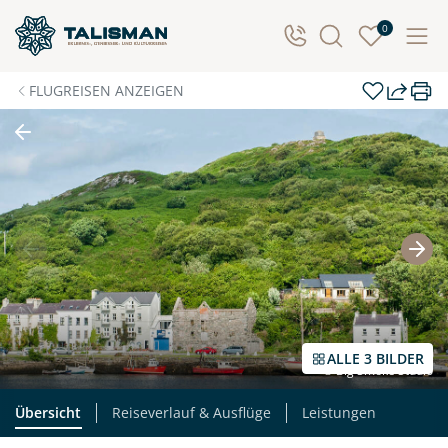
Individuelle Anfrage
0
Herzlichen Dank für Ihre Kontaktaufnahme! Ihr Urlaub
FLUGREISEN ANZEIGEN
- so individuell wie Sie. Teilen Sie uns Ihre
Wunschtermine für die Reise mit. Wir prüfen die
Verfügbarkeit und kontaktieren Sie, um alles Weitere
zu besprechen. Gemeinsam gestalten wir Ihre
Traumreise.
Persönliche Daten
Vorname
Nachname
ALLE 3 BILDER
© Big Smoke Studio
E-Mail*
Telefon
Übersicht
Reiseverlauf & Ausflüge
Leistungen