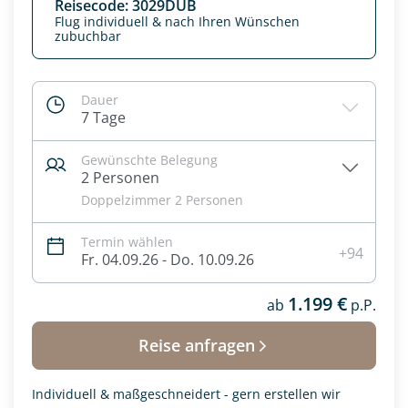
Reisecode: 3029DUB
Flug individuell & nach Ihren Wünschen
zubuchbar
Dauer
7 Tage
Gewünschte Belegung
2 Personen
Doppelzimmer 2 Personen
Termin wählen
+94
Fr. 04.09.26 - Do. 10.09.26
Datenschutz & Transparenz ist uns sehr wichtig!
Die Anfrage wird via SSL verschlüsselt an unseren Server
1.199 €
ab
p.P.
geschickt. Mit Absenden des Formulars, erklären Sie, dass
Sie die
Datenschutzerklärung
und
Widerrufhinweise
zur
Reise anfragen
Kenntnis genommen und akzeptiert haben.
Individuell & maßgeschneidert - gern erstellen wir