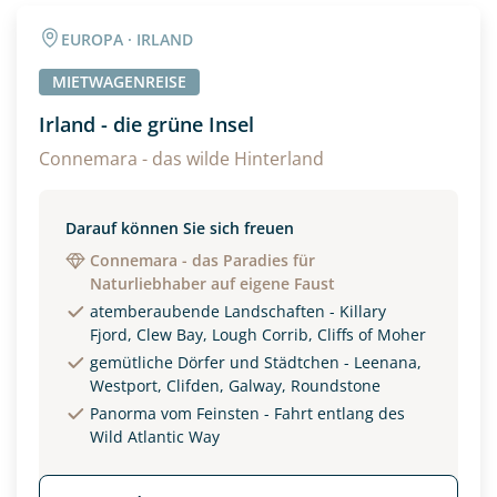
Angaben zur Reise
EUROPA · IRLAND
Anzahl Erwachsener
Anzahl Kinder
MIETWAGENREISE
Irland - die grüne Insel
Alter
Connemara - das wilde Hinterland
Darauf können Sie sich freuen
Unterkunft
Connemara - das Paradies für
Naturliebhaber auf eigene Faust
DZ
EZ
Familienzimmer
atemberaubende Landschaften - Killary
Fjord, Clew Bay, Lough Corrib, Cliffs of Moher
Reisebeginn
gemütliche Dörfer und Städtchen - Leenana,
Option 1
Westport, Clifden, Galway, Roundstone
Option 2
Panorma vom Feinsten - Fahrt entlang des
Wild Atlantic Way
Weitere Informationen