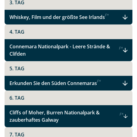
3. TAG
F
*
Whiskey, Film und der größte See Irlands
4. TAG
Connemara Nationalpark - Leere Strände &
F
*
Clifden
5. TAG
F
*
Erkunden Sie den Süden Connemaras
6. TAG
Cliffs of Moher, Burren Nationalpark &
F
*
zauberhaftes Galway
7. TAG