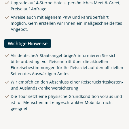
Upgrade auf 4-Sterne Hotels, persönliches Meet & Greet,
Preise auf Anfrage
Anreise auch mit eigenem PKW und Fährüberfahrt
möglich. Gern erstellen wir Ihnen ein maßgeschneidertes
Angebot.
Wichtige Hinweise
Als deutsche/r Staatsangehörige/r informieren Sie sich
bitte unbedingt vor Reiseantritt über die aktuellen
Einreisebestimmungen für Ihr Reiseziel auf den offiziellen
Seiten des Auswärtigen Amtes
Wir empfehlen den Abschluss einer Reiserücktrittskosten-
und Auslandskrankenversicherung
Clifden Harbour Co. Galway
Die Tour setzt eine physische Grundkondition voraus und
© Big Smoke Studio
ist für Menschen mit eingeschränkter Mobilität nicht
geeignet.