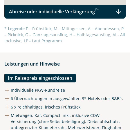
F
*
Abreise oder individuelle Verlängerung
* Legende
F – Frühstück, M – Mittagessen, A – Abendessen, P
– Picknick, G – Ganztagesausflug, H – Halbtagesausflug, AI - All
Inclusive, LP - Laut Programm
Leistungen und Hinweise
Im Reisepreis eingeschlossen
Individuelle PKW-Rundreise
6 Übernachtungen in ausgewählten 3*-Hotels oder B&B´s
6 x reichhaltiges, irisches Frühstück
Mietwagen, Kat. Compact, inkl. inklusive CDW-
Versicherung (ohne Selbstbeteiligung), Diebstahlschutz,
unbegrenzter Kilometerzahl, Mehrwertsteuer, Flughafen-