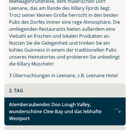
Mietwagenrundreise, dem malerischen Dorf
Irland - die grüne Insel
Leenane, das am Rande des Killary Fjords liegt.
Trotz seiner kleinen Größe herrscht in den beiden
Pubs des Dorfes immer eine rege Atmosphäre. Die
Facebook
umliegenden Restaurants bieten außerdem eine
Vielzahl an frischen und lokalen Produkten an.
Nutzen Sie die Gelegenheit und trinken Sie ein
Instagram
kühles Guinness in einem der traditionellen Pubs
unseres Heimatortes und probieren Sie unbedingt
X
die Killary Muscheln!
3 Übernachtungen in Leenane, z.B. Leenane Hotel
WhatsApp
2. TAG
Telegram
Atemberaubendes Doo Lough Valley,
F
*
wunderschöne Clew Bay und das lebhafte
per E-Mail senden
Westport
Link kopieren