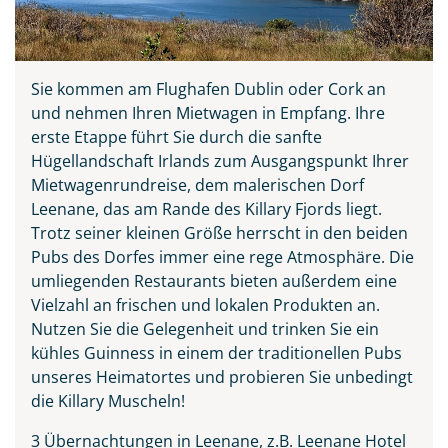
Sie kommen am Flughafen Dublin oder Cork an
und nehmen Ihren Mietwagen in Empfang. Ihre
erste Etappe führt Sie durch die sanfte
Hügellandschaft Irlands zum Ausgangspunkt Ihrer
Mietwagenrundreise, dem malerischen Dorf
Leenane, das am Rande des Killary Fjords liegt.
Trotz seiner kleinen Größe herrscht in den beiden
Teile diese Reise
Pubs des Dorfes immer eine rege Atmosphäre. Die
umliegenden Restaurants bieten außerdem eine
Vielzahl an frischen und lokalen Produkten an.
Irland - die grüne Insel
Nutzen Sie die Gelegenheit und trinken Sie ein
kühles Guinness in einem der traditionellen Pubs
unseres Heimatortes und probieren Sie unbedingt
die Killary Muscheln!
Facebook
3 Übernachtungen in Leenane, z.B. Leenane Hotel