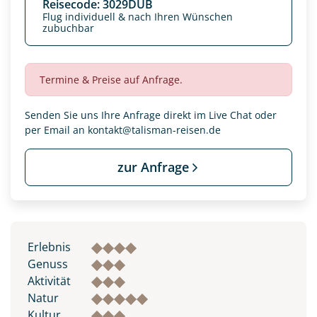
Reisecode: 3029DUB
Flug individuell & nach Ihren Wünschen
zubuchbar
Termine & Preise auf Anfrage.
Senden Sie uns Ihre Anfrage direkt im Live Chat oder
per Email an
kontakt@talisman-reisen.de
zur Anfrage
Datenschutz & Transparenz ist uns sehr wichtig!
Die Anfrage wird via SSL verschlüsselt an unseren Server
Erlebnis
geschickt. Mit Absenden des Formulars, erklären Sie, dass
Sie die
Datenschutzerklärung
und
Widerrufhinweise
zur
Genuss
Kenntnis genommen und akzeptiert haben.
Aktivität
Natur
Kultur