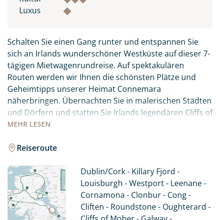
Luxus
Schalten Sie einen Gang runter und entspannen Sie
sich an Irlands wunderschöner Westküste auf dieser 7-
tägigen Mietwagenrundreise. Auf spektakulären
Routen werden wir Ihnen die schönsten Plätze und
Geheimtipps unserer Heimat Connemara
näherbringen. Übernachten Sie in malerischen Städten
und Dörfern und statten Sie Irlands legendären Cliffs of
Moher einen Besuch ab. Entschleunigen Sie auf eine
MEHR
LESEN
besondere Art, während Sie auf den ruhigen Straßen
des Wild Atlantic Way unterwegs sind. Obwohl es sich
Reiseroute
um eine relativ kleine Region handelt, gibt es bei einer
Fahrt durch Connemara so viel zu sehen und zu
Dublin/Cork - Killary Fjord -
erleben. Wir haben die spektakulärsten Routen für Sie
Louisburgh - Westport - Leenane -
ausgewählt - durch einsame Täler und an Irlands
Cornamona - Clonbur - Cong -
einzigem Fjord entlang. Sie übernachten in
Cliften - Roundstone - Oughterard -
gemütlichen und charmanten 3*-Hotels und/oder
Cliffs of Moher - Galway -