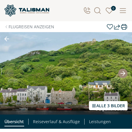
Individuelle Anfrage
0
Herzlichen Dank für Ihre Kontaktaufnahme! Ihr Urlaub
FLUGREISEN ANZEIGEN
- so individuell wie Sie. Teilen Sie uns Ihre
Wunschtermine für die Reise mit. Wir prüfen die
Verfügbarkeit und kontaktieren Sie, um alles Weitere
zu besprechen. Gemeinsam gestalten wir Ihre
Traumreise.
Persönliche Daten
Vorname
Nachname
ALLE 3 BILDER
© Big Smoke Studio
E-Mail*
Telefon
Übersicht
Reiseverlauf & Ausflüge
Leistungen