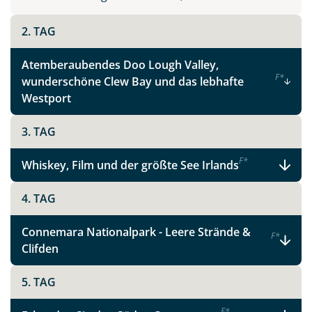
Instagram
2. TAG
X
Atemberaubendes Doo Lough Valley,
F
*
wunderschöne Clew Bay und das lebhafte
WhatsApp
Westport
3. TAG
Telegram
F
*
Whiskey, Film und der größte See Irlands
per E-Mail senden
4. TAG
Link kopieren
Connemara Nationalpark - Leere Strände &
F
*
Clifden
5. TAG
F
*