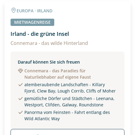
Angaben zur Reise
EUROPA · IRLAND
Anzahl Erwachsener
Anzahl Kinder
MIETWAGENREISE
Irland - die grüne Insel
Alter
Connemara - das wilde Hinterland
Darauf können Sie sich freuen
Unterkunft
Connemara - das Paradies für
Naturliebhaber auf eigene Faust
DZ
EZ
Familienzimmer
atemberaubende Landschaften - Killary
Fjord, Clew Bay, Lough Corrib, Cliffs of Moher
Reisebeginn
gemütliche Dörfer und Städtchen - Leenana,
Option 1
Westport, Clifden, Galway, Roundstone
Option 2
Panorma vom Feinsten - Fahrt entlang des
Wild Atlantic Way
Weitere Informationen