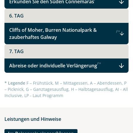
Erkunden Sie den Süden Connemaras
6. TAG
Cliffs of Moher, Burren Nationalpark &
F
*
zauberhaftes Galway
7. TAG
F
*
Abreise oder individuelle Verlängerung
* Legende
F – Frühstück, M – Mittagessen, A – Abendessen, P
– Picknick, G – Ganztagesausflug, H – Halbtagesausflug, AI - All
Inclusive, LP - Laut Programm
Leistungen und Hinweise