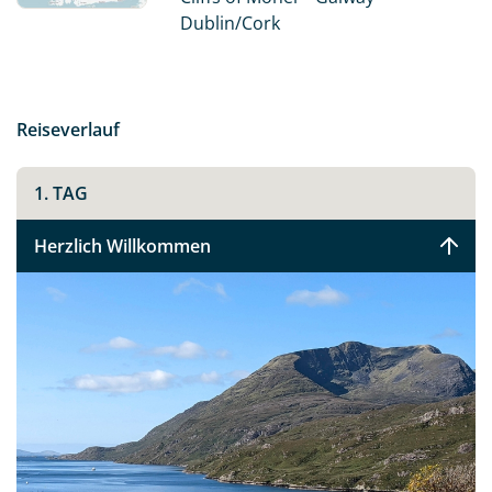
B&Bs.
Dublin/Cork
Fahren Sie entlang der berühmtesten und
atemberaubendsten Küstenroute Irlands - dem Wild
Atlantic Way, und entdecken Sie das noch sehr
Reiseverlauf
ursprüngliche Irland.
1. TAG
Herzlich Willkommen